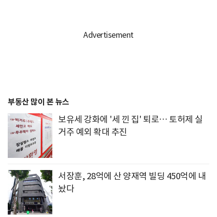
부동산 많이 본 뉴스
보유세 강화에 '세 낀 집' 퇴로… 토허제 실
거주 예외 확대 추진
서장훈, 28억에 산 양재역 빌딩 450억에 내
놨다