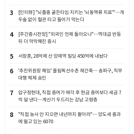
3
[인터뷰] "뇌졸중 골든타임 지키는 '뇌동맥류 치료'"…개
두술 없이 혈관 타고 들어가 막는다
4
[주간증시전망] "외국인 언제 돌아오나"…역대급 반등
뒤 더 막막해진 증시
5
서장훈, 28억에 산 양재역 빌딩 450억에 내놨다
6
'추진위원장 해임' 올림픽선수촌 재건축… 송파구, 직무
대행 체제 승인
7
압구정현대, 직접 증여가 매각 후 현금 증여보다 세금 7
억 덜 낸다…계산기 두드리는 강남 고령층
8
"직접 농사 안 지으면 내년까지 팔아라"… 양도세 중과
에 떨고 있는 6070