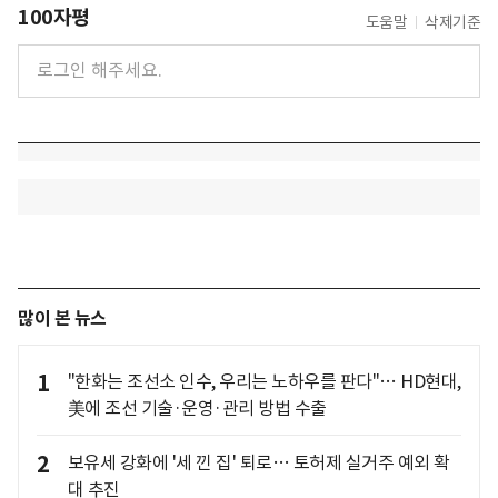
100자평
도움말
삭제기준
많이 본 뉴스
1
"한화는 조선소 인수, 우리는 노하우를 판다"… HD현대,
美에 조선 기술·운영·관리 방법 수출
2
보유세 강화에 '세 낀 집' 퇴로… 토허제 실거주 예외 확
대 추진