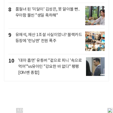
8
품절녀 된 '미달이' 김성은, 못 알아볼 뻔..
우아함 물씬 "생일 축하해"
9
유재석, 재산 1조설 사실이었나? 블랙카드
등장에 '런닝맨' 전원 폭주
10
'대마 흡연' 유튜버 "겉으로 피니 '속으로
먹어'"vs유아인 "강요한 바 없다" 팽팽
[Oh!쎈 종합]