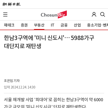
재테크
증권
부동산
IT
금융
산업
중소기업·벤
한남3구역에 '미니 신도시'… 5988가구
대단지로 재탄생
조은임 기자
입력
2024.12.24. 14:30
서울 재개발 사업 '최대어'로 꼽히는 한남3구역이 약 6000
가구 규모의 '미니 신도시급' 단지로 재탄생한다.