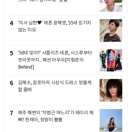
4
'의사 남편♥' 재혼 윤해영, 55세 믿기지
않는 미모
5
'50대 맞아?' 샤를리즈 테론, 시스루부터
컷아웃까지...패션 아우라[지형준의
Behind]
6
김혜수, 잠옷마저 시상식 드레스 방불케
할 몸매
7
제주 해변의 '차범근 며느리'가 왜이리 예
뻐? 한채아, 청량미 뿜뿜