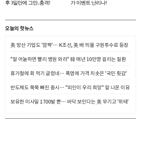
오늘의 핫뉴스
美 방산 기업도 '깜짝'… K조선, 美 배 띄울 구원투수로 등장
"말 어눌하면 빨리 병원 와라" 韓 매년 10만명 걸리는 질환
휴가철에 회 먹기 글렀네… 폭염에 가격 치솟은 '국민 횟감'
반도체도 쭉쭉 빠진 증시… "외인이 우리 희망" 말 나온 이유
보유한 미사일 1700발 뿐… 바닥 보인다는 美 무기고 '위태'