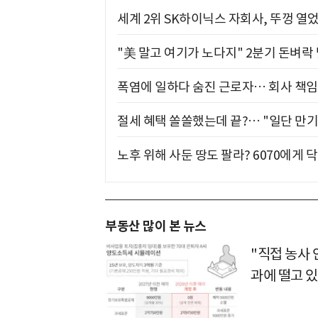
세계 2위 SK하이닉스 자회사, 뚜껑 열
"美 말고 여기가 노다지" 2분기 돈벼락
폭염에 일하다 숨진 근로자… 회사 책임
절세 혜택 쏠쏠했는데 끝?… "일단 만기
노후 위해 사둔 땅도 팔라? 6070에게 닥
부동산 많이 본 뉴스
"직접 농사
과에 떨고 있