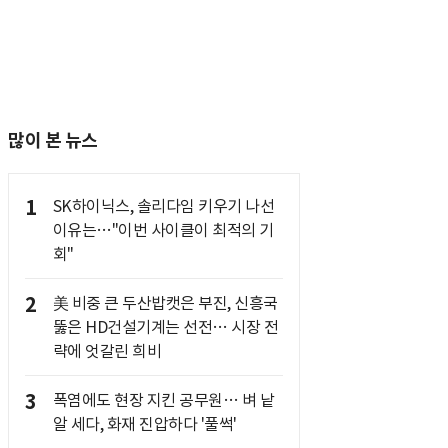
많이 본 뉴스
1
SK하이닉스, 솔리다임 키우기 나선
이유는…"이번 사이클이 최적의 기
회"
2
美 비중 큰 두산밥캣은 부진, 신흥국
뚫은 HD건설기계는 선전… 시장 전
략에 엇갈린 희비
3
폭염에도 현장 지킨 공무원… 벼 낱
알 세다, 화재 진압하다 '풀썩'