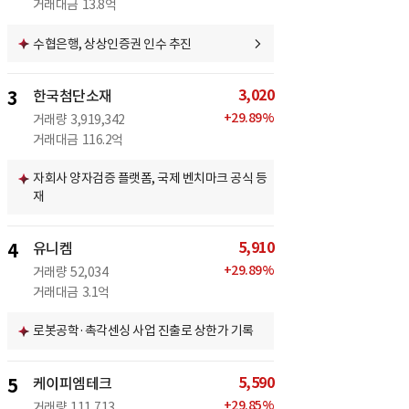
거래대금
13.8억
수협은행, 상상인증권 인수 추진
3,020
3
한국첨단소재
+
29.89
%
거래량
3,919,342
거래대금
116.2억
자회사 양자검증 플랫폼, 국제 벤치마크 공식 등
재
5,910
4
유니켐
+
29.89
%
거래량
52,034
거래대금
3.1억
로봇공학·촉각센싱 사업 진출로 상한가 기록
5,590
5
케이피엠테크
+
29.85
%
거래량
111,713