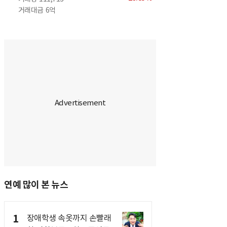
거래대금
6억
연예 많이 본 뉴스
1
장애학생 속옷까지 손빨래