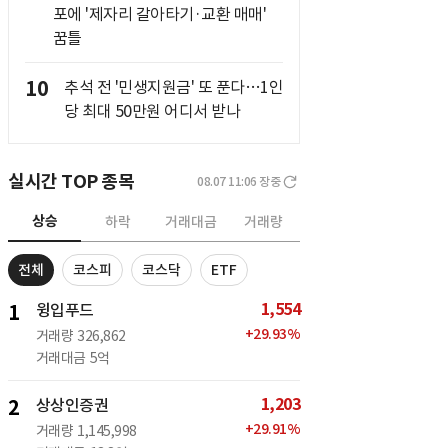
포에 '제자리 갈아타기·교환 매매'
꿈틀
10
추석 전 '민생지원금' 또 푼다…1인
당 최대 50만원 어디서 받나
실시간 TOP 종목
08.07 11:06
장중
상승
하락
거래대금
거래량
전체
코스피
코스닥
ETF
1,554
1
윙입푸드
+
29.93
%
거래량
326,862
거래대금
5억
1,203
2
상상인증권
+
29.91
%
거래량
1,145,998