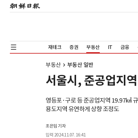
재테크
증권
부동산
IT
금융
부동산
부동산 일반
서울시, 준공업지역
영등포·구로 등 준공업지역 19.97㎢ 
용도지역 유연하게 상향 조정도
조은임 기자
입력
2024.11.07. 16:41