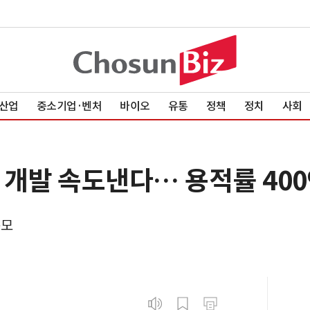
산업
중소기업·벤처
바이오
유통
정책
정치
사회
 개발 속도낸다… 용적률 400
규모