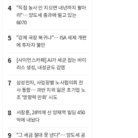
4
"직접 농사 안 지으면 내년까지 팔아
라"… 양도세 중과에 떨고 있는
6070
5
"강제 국장 복귀냐"… ISA 세제 개편
에 투자자 불만
6
[사이언스카페] AI가 세균 잡는 바이
러스 생성, 내성균도 감염
7
삼성전자, 사업장별 노사협의회 전
사 통합… 과반 지위 잃은 초기업 노
조 '영향력 만회' 시도
8
서장훈, 28억에 산 양재역 빌딩 450
억에 내놨다
9
"그 세금 절대 못 낸다"… 양도세 공