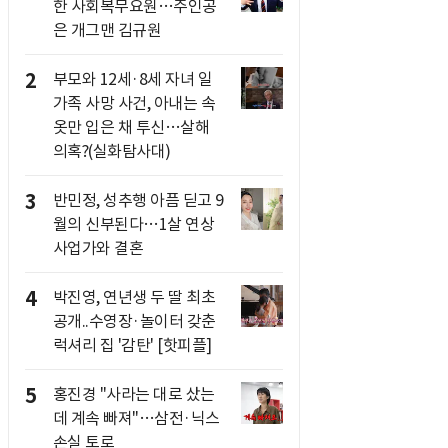
한 사회복무요원…주인공
은 개그맨 김규원
2
부모와 12세·8세 자녀 일
가족 사망 사건, 아내는 속
옷만 입은 채 투신…살해
의혹?(실화탐사대)
3
반민정, 성추행 아픔 딛고 9
월의 신부된다…1살 연상
사업가와 결혼
4
박진영, 연년생 두 딸 최초
공개..수영장·놀이터 갖춘
럭셔리 집 '감탄' [핫피플]
5
홍진경 "사라는 대로 샀는
데 계속 빠져"…삼전·닉스
손실 토로