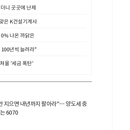
었더니 곳곳에 난제
 맞은 K건설기계사
 0% 나온 까닭은
 100년씩 늘려라"
쳐올 '세금 폭탄'
 안 지으면 내년까지 팔아라"… 양도세 중
는 6070