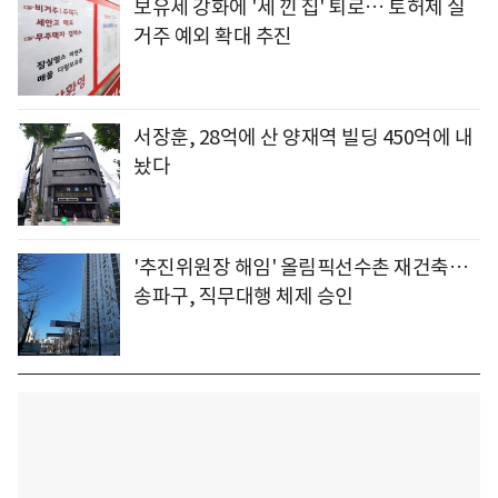
보유세 강화에 '세 낀 집' 퇴로… 토허제 실
거주 예외 확대 추진
서장훈, 28억에 산 양재역 빌딩 450억에 내
놨다
'추진위원장 해임' 올림픽선수촌 재건축…
송파구, 직무대행 체제 승인