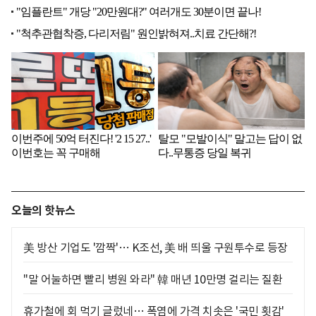
오늘의 핫뉴스
美 방산 기업도 '깜짝'… K조선, 美 배 띄울 구원투수로 등장
"말 어눌하면 빨리 병원 와라" 韓 매년 10만명 걸리는 질환
휴가철에 회 먹기 글렀네… 폭염에 가격 치솟은 '국민 횟감'