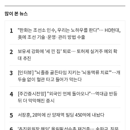
많이 본 뉴스
1
"한화는 조선소 인수, 우리는 노하우를 판다"… HD현대,
美에 조선 기술·운영·관리 방법 수출
2
보유세 강화에 '세 낀 집' 퇴로… 토허제 실거주 예외 확
대 추진
3
[인터뷰] "뇌졸중 골든타임 지키는 '뇌동맥류 치료'"…개
두술 없이 혈관 타고 들어가 막는다
4
[주간증시전망] "외국인 언제 돌아오나"…역대급 반등
뒤 더 막막해진 증시
5
서장훈, 28억에 산 양재역 빌딩 450억에 내놨다
6
'추진위원장 해임' 올림픽선수촌 재건축… 송파구, 직무