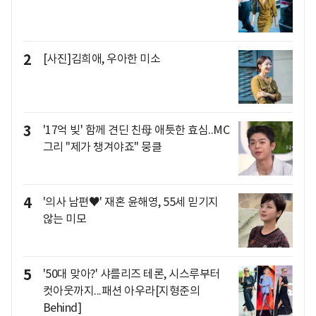
2
[사진]김희애, 우아한 미소
3
'17억 빚' 함께 견딘 친母 애틋한 효심..MC
그리 "제가 챙겨야죠" 뭉클
4
'의사 남편♥' 재혼 윤해영, 55세 믿기지
않는 미모
5
'50대 맞아?' 샤를리즈 테론, 시스루부터
컷아웃까지...패션 아우라[지형준의
Behind]