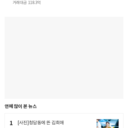
거래대금
118.3억
연예 많이 본 뉴스
1
[사진]청담동에 뜬 김희애