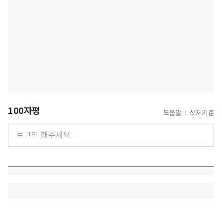
100자평
도움말
삭제기준