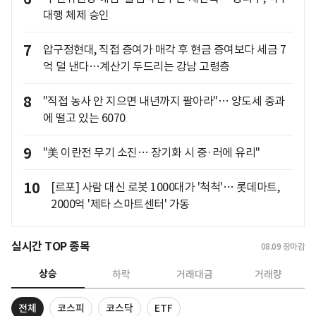
대행 체제 승인
7
압구정현대, 직접 증여가 매각 후 현금 증여보다 세금 7
억 덜 낸다…계산기 두드리는 강남 고령층
8
"직접 농사 안 지으면 내년까지 팔아라"… 양도세 중과
에 떨고 있는 6070
9
"美 이란전 무기 소진… 장기화 시 중·러에 유리"
10
[르포] 사람 대신 로봇 1000대가 '척척'… 롯데마트,
2000억 '제타 스마트센터' 가동
실시간 TOP 종목
08.09
장마감
상승
하락
거래대금
거래량
전체
코스피
코스닥
ETF