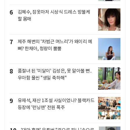
6
김혜수, 잠옷마저 시상식 드레스 방불케
할 몸매
7
제주 해변의 '차범근 며느리'가 왜이리 예
뻐? 한채아, 청량미 뿜뿜
8
품절녀 된 '미달이' 김성은, 못 알아볼 뻔..
우아함 물씬 "생일 축하해"
9
유재석, 재산 1조설 사실이었나? 블랙카드
등장에 '런닝맨' 전원 폭주
'대마 흡연' 유튜버 "겉으로 피니 '속으로