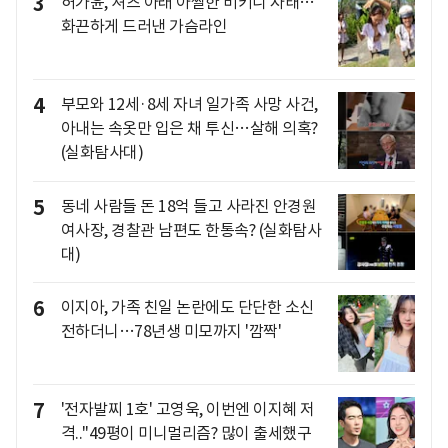
3
허가윤, 셔츠 아래 아찔한 비키니 자태…
화끈하게 드러낸 가슴라인
4
부모와 12세·8세 자녀 일가족 사망 사건,
아내는 속옷만 입은 채 투신…살해 의혹?
(실화탐사대)
5
동네 사람들 돈 18억 들고 사라진 안경원
여사장, 경찰관 남편도 한통속? (실화탐사
대)
6
이지아, 가족 친일 논란에도 단단한 소신
전하더니…78년생 미모까지 '깜짝'
7
'전자발찌 1호' 고영욱, 이번엔 이지혜 저
격.."49평이 미니멀리즘? 많이 출세했구