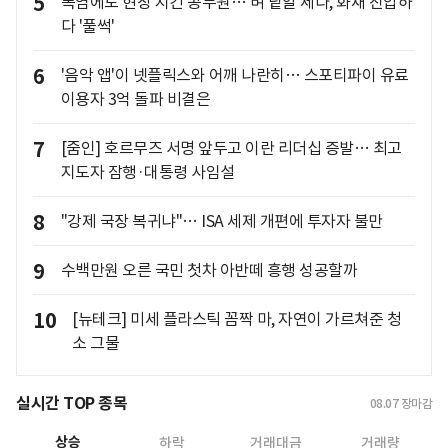
5
폭염에도 현장 지킨 공무원… 벼 낱알 세다, 화재 진압하
다 '풀썩'
6
'음악 앱'이 넷플릭스와 어깨 나란히… 스포티파이 유료
이용자 3억 돌파 비결은
7
[줌인] 호르무즈 서명 앞두고 이란 리더십 증발… 최고
지도자 잠행·대통령 사임설
8
"강제 국장 복귀냐"… ISA 세제 개편에 투자자 불만
9
수백만원 오른 국민 첫차 아반떼 흥행 성공할까
10
[뉴테크] 미세 플라스틱 꼼짝 마, 자연이 가르쳐준 청
소 그물
실시간 TOP 종목
08.07
장마감
상승
하락
거래대금
거래량