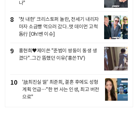
나"
8
'첫 내한' 크리스토퍼 놀란, 전세기 내리자
마자 소금빵 먹으러 갔다..맷 데이먼 고척
돔行 [Oh!쎈 이슈]
9
홍현희♥제이쓴 "준범이 쌍둥이 동생 생
겼다"..그간 뜸했던 이유('홍쓴TV')
10
'故최진실 딸' 최준희, 결혼 후에도 성형
계획 언급…"한 번 사는 인생, 최고 버전
으로"