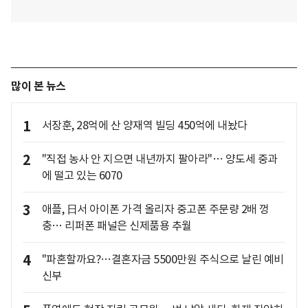
많이 본 뉴스
1
서장훈, 28억에 산 양재역 빌딩 450억에 내놨다
2
"직접 농사 안 지으면 내년까지 팔아라"… 양도세 중과
에 떨고 있는 6070
3
애플, 日서 아이폰 가격 올리자 중고폰 주문량 2배 껑
충… 리퍼폰 패널은 신제품용 추월
4
"파혼할까요?…결혼자금 5500만원 주식으로 날린 예비
신부