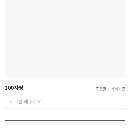
100자평
도움말
삭제기준