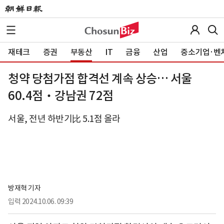
재테크
증권
부동산
IT
금융
산업
중소기업·벤
청약 당첨가점 합격선 계속 상승… 서울
60.4점‧강남권 72점
서울, 전년 하반기比 5.1점 올라
방재혁 기자
입력
2024.10.06. 09:39