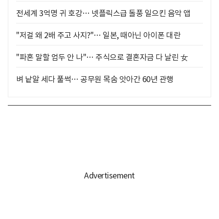
전세계 3억명 귀 호강… 넷플릭스급 돌풍 일으킨 음악 앱
"저걸 왜 2배 주고 사지?"… 일본, 때아닌 아이폰 대란
"파혼 말할 엄두 안 나"… 주식으로 결혼자금 다 날린 女
벼 낱알 세다 풀썩… 공무원 목숨 앗아간 60년 관행