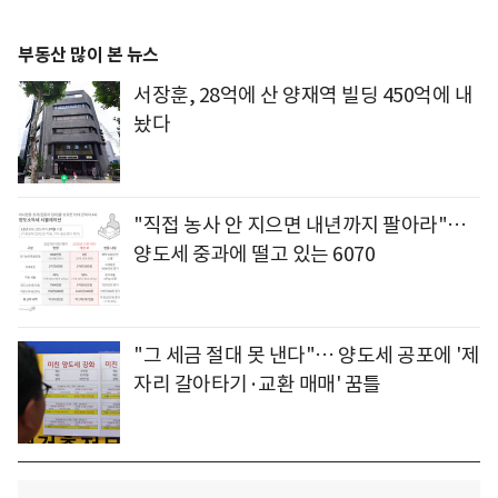
부동산 많이 본 뉴스
서장훈, 28억에 산 양재역 빌딩 450억에 내
놨다
"직접 농사 안 지으면 내년까지 팔아라"…
양도세 중과에 떨고 있는 6070
"그 세금 절대 못 낸다"… 양도세 공포에 '제
자리 갈아타기·교환 매매' 꿈틀