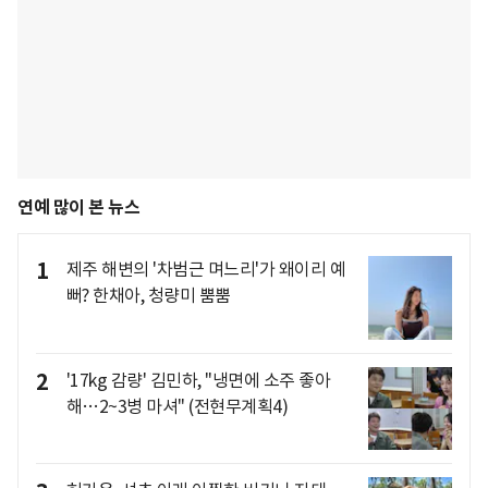
연예 많이 본 뉴스
1
제주 해변의 '차범근 며느리'가 왜이리 예
뻐? 한채아, 청량미 뿜뿜
2
'17kg 감량' 김민하, "냉면에 소주 좋아
해…2~3병 마셔" (전현무계획4)