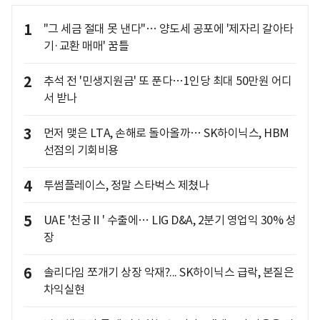
1
"그 세금 절대 못 낸다"… 양도세 공포에 '제자리 갈아타
기·교환 매매' 꿈틀
2
추석 전 '민생지원금' 또 푼다…1인당 최대 50만원 어디
서 받나
3
먼저 맺은 LTA, 손해로 돌아올까… SK하이닉스, HBM
선점의 기회비용
4
투썸플레이스, 정말 스타벅스 제쳤나
5
UAE '천궁Ⅱ' 수출에… LIG D&A, 2분기 영업익 30% 성
장
6
솔리다임 쪼개기 상장 악재?... SK하이닉스 급락, 본질은
차익실현