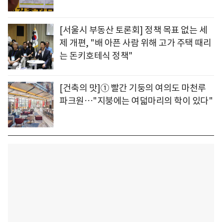
[서울시 부동산 토론회] 정책 목표 없는 세
제 개편, "배 아픈 사람 위해 고가 주택 때리
는 돈키호테식 정책"
[건축의 맛]① 빨간 기둥의 여의도 마천루
파크원…"지붕에는 여덟마리의 학이 있다"