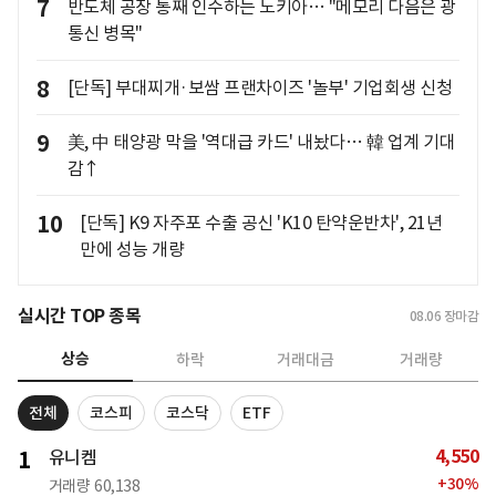
7
반도체 공장 통째 인수하는 노키아… "메모리 다음은 광
통신 병목"
8
[단독] 부대찌개·보쌈 프랜차이즈 '놀부' 기업회생 신청
9
美, 中 태양광 막을 '역대급 카드' 내놨다… 韓 업계 기대
감↑
10
[단독] K9 자주포 수출 공신 'K10 탄약운반차', 21년
만에 성능 개량
실시간 TOP 종목
08.06
장마감
상승
하락
거래대금
거래량
전체
코스피
코스닥
ETF
4,550
1
유니켐
+
30
%
거래량
60,138