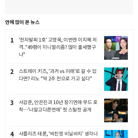
연예 많이 본 뉴스
1
'전자발찌 1호' 고영욱, 이번엔 이지혜 저
격.."49평이 미니멀리즘? 많이 출세했구
나"
2
스트레이 키즈, '과거 vs 미래'로 갈 수 있
다면? 리노 "딱 2주 전으로 가고 싶다"
3
서강준, 안은진과 10년 장기연애 무드 포
착…'너말고다른연애' 첫 스틸컷 공개
4
샤를리즈 테론, '박진영 비닐바지' 생각나