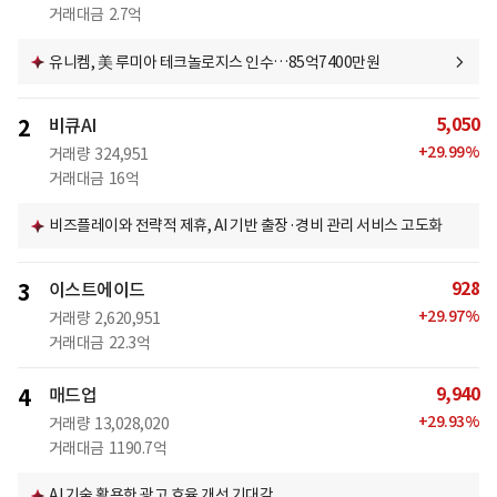
거래대금
2.7억
유니켐, 美 루미아 테크놀로지스 인수…85억7400만원
5,050
2
비큐AI
+
29.99
%
거래량
324,951
거래대금
16억
비즈플레이와 전략적 제휴, AI 기반 출장·경비 관리 서비스 고도화
928
3
이스트에이드
+
29.97
%
거래량
2,620,951
거래대금
22.3억
9,940
4
매드업
+
29.93
%
거래량
13,028,020
거래대금
1190.7억
AI 기술 활용한 광고 효율 개선 기대감