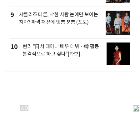
9
샤를리즈 테론, 착한 사람 눈에만 보이는
치마? 파격 패션에 멋쁨 뿜뿜 (포토)
10
현리 "日서 태어나 배우 데뷔…韓 활동
본격적으로 하고 싶다"[화보]
개인정보처리방침
앱설치(Android)