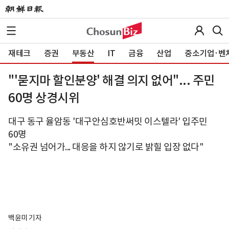
재테크
증권
부동산
IT
금융
산업
중소기업·벤
"'묻지마 할인분양' 해결 의지 없어"... 주민
60명 상경시위
대구 동구 율암동 '대구안심호반써밋 이스텔라' 입주민
60명
"소유권 넘어가... 대응을 하지 않기로 밝힐 입장 없다"
백윤미 기자