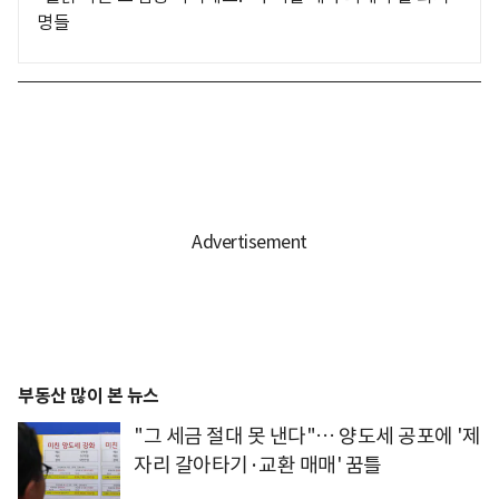
명들
부동산 많이 본 뉴스
"그 세금 절대 못 낸다"… 양도세 공포에 '제
자리 갈아타기·교환 매매' 꿈틀