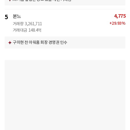
4,775
5
본느
+
29.93
%
거래량
3,261,711
거래대금
148.4억
구미현 전 아워홈 회장 경영권 인수