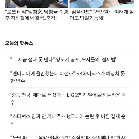
오늘의 핫뉴스
"그 세금 절대 못 낸다" 양도세 공포, 부자들의 '절세법'
"엔비디아에 올인했는데 이런…" SK하이닉스가 예상치 못
한 변수
'중동 천궁' 제대로 터졌다… LIG 2분기 벌어들인 놀라운 액
수
"스타벅스 진짜 안 가나?"… 탱크데이 논란 후 바뀐 결제 순
위
"불닭 파는 그 삼양 아니에요?" 주식할 때 주의해야 할 회사