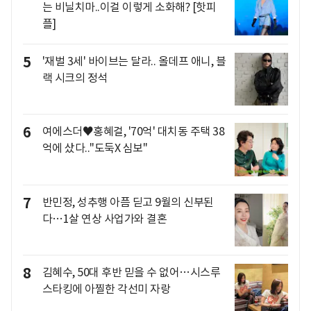
는 비닐치마..이걸 이렇게 소화해? [핫피
플]
5
'재벌 3세' 바이브는 달라.. 올데프 애니, 블
랙 시크의 정석
6
여에스더♥홍혜걸, '70억' 대치동 주택 38
억에 샀다.."도둑X 심보"
7
반민정, 성추행 아픔 딛고 9월의 신부된
다…1살 연상 사업가와 결혼
8
김혜수, 50대 후반 믿을 수 없어…시스루
스타킹에 아찔한 각선미 자랑