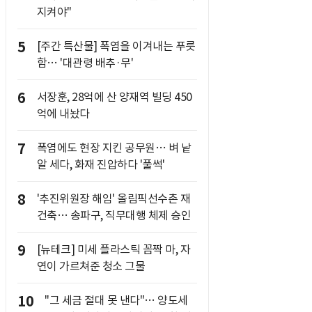
지켜야"
5
[주간 특산물] 폭염을 이겨내는 푸릇
함… '대관령 배추·무'
6
서장훈, 28억에 산 양재역 빌딩 450
억에 내놨다
7
폭염에도 현장 지킨 공무원… 벼 낱
알 세다, 화재 진압하다 '풀썩'
8
'추진위원장 해임' 올림픽선수촌 재
건축… 송파구, 직무대행 체제 승인
9
[뉴테크] 미세 플라스틱 꼼짝 마, 자
연이 가르쳐준 청소 그물
10
"그 세금 절대 못 낸다"… 양도세