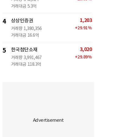
거래대금
5.3억
1,203
4
상상인증권
+
29.91
%
거래량
1,380,356
거래대금
16.6억
3,020
5
한국첨단소재
+
29.89
%
거래량
3,991,467
거래대금
118.3억