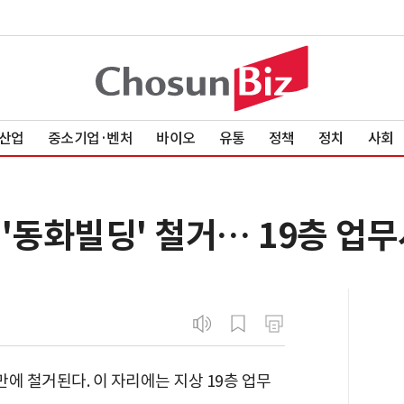
산업
중소기업·벤처
바이오
유통
정책
정치
사회
 '동화빌딩' 철거… 19층 업
만에 철거된다. 이 자리에는 지상 19층 업무