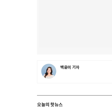
백윤미 기자
오늘의 핫뉴스