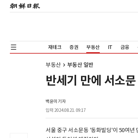
재테크
증권
부동산
IT
금융
부동산
부동산 일반
반세기 만에 서소문
백윤미 기자
입력
2024.08.21. 09:17
서울 중구 서소문동 '동화빌딩'이 50여년 