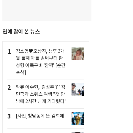
연예 많이 본 뉴스
1
김소영♥오상진, 생후 3개
월 둘째 아들 벌써부터 완
성형 이목구비 '깜짝' [순간
포착]
2
악뮤 이수현, '김성주子' 김
민국과 스위스 여행 "첫 만
남에 2시간 넘게 기다렸다"
3
[사진]청담동에 뜬 김희애