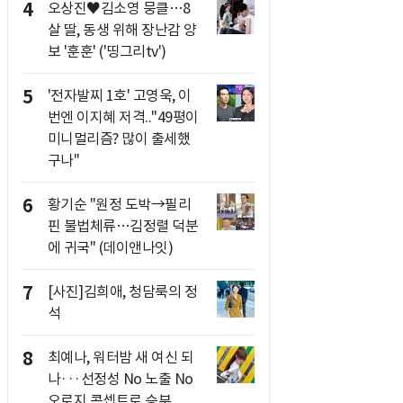
4
오상진♥김소영 뭉클…8
살 딸, 동생 위해 장난감 양
보 '훈훈' ('띵그리tv')
5
'전자발찌 1호' 고영욱, 이
번엔 이지혜 저격.."49평이
미니멀리즘? 많이 출세했
구나"
6
황기순 "원정 도박→필리
핀 불법체류…김정렬 덕분
에 귀국" (데이앤나잇)
7
[사진]김희애, 청담룩의 정
석
8
최예나, 워터밤 새 여신 되
나···선정성 No 노출 No
오로지 콘셉트로 승부