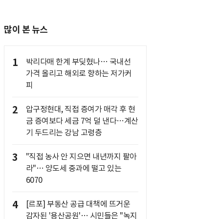
많이 본 뉴스
1
박리다매 한계 부딪혔나… 국내선
가격 올리고 해외로 향하는 저가커
피
2
압구정현대, 직접 증여가 매각 후 현
금 증여보다 세금 7억 덜 낸다…계산
기 두드리는 강남 고령층
3
"직접 농사 안 지으면 내년까지 팔아
라"… 양도세 중과에 떨고 있는
6070
4
[르포] 부동산 공급 대책에 뜨거운
감자된 '용산공원'… 시민들은 "녹지