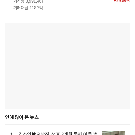
+
29.89
%
거래량
3,991,467
거래대금
118.3억
연예 많이 본 뉴스
김소영♥오상진, 생후 3개월 둘째 아들 벌