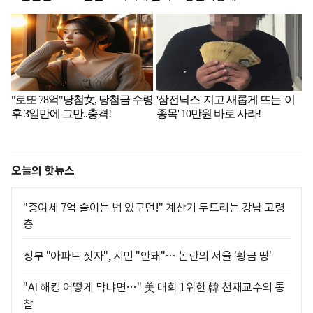
오늘의 핫뉴스
"증여세 7억 줄이는 법 있구먼!" 계산기 두드리는 강남 고령
층
정부 "아파트 짓자", 시민 "안돼"… 논란의 서울 '황금 땅'
"AI 해킹 어떻게 막냐면…" 美 대회 1위한 韓 천재교수의 통
찰