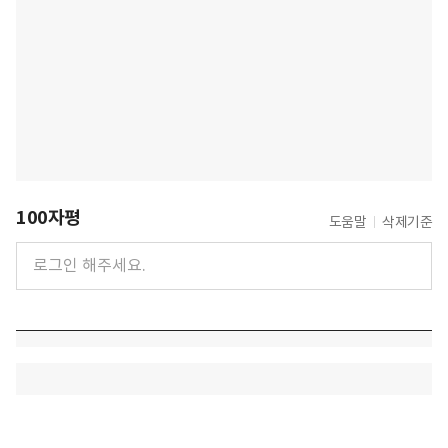
100자평
도움말
삭제기준