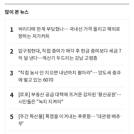
많이 본 뉴스
1
박리다매 한계 부딪혔나… 국내선 가격 올리고 해외로
향하는 저가커피
2
압구정현대, 직접 증여가 매각 후 현금 증여보다 세금 7
억 덜 낸다…계산기 두드리는 강남 고령층
3
"직접 농사 안 지으면 내년까지 팔아라"… 양도세 중과
에 떨고 있는 6070
4
[르포] 부동산 공급 대책에 뜨거운 감자된 '용산공원'…
시민들은 "녹지 지켜야"
5
[주간 특산물] 폭염을 이겨내는 푸릇함… '대관령 배추·
무'