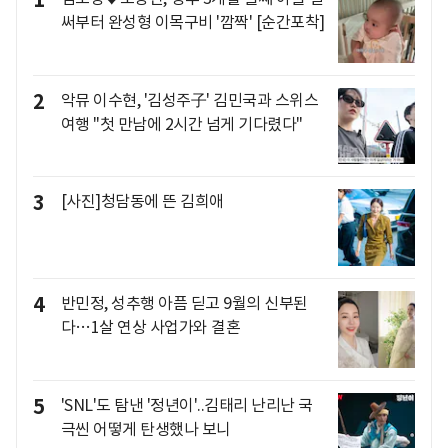
1
써부터 완성형 이목구비 '깜짝' [순간포착]
2
악뮤 이수현, '김성주子' 김민국과 스위스
여행 "첫 만남에 2시간 넘게 기다렸다"
3
[사진]청담동에 뜬 김희애
4
반민정, 성추행 아픔 딛고 9월의 신부된
다…1살 연상 사업가와 결혼
5
'SNL'도 탐낸 '정년이'..김태리 난리난 국
극씬 어떻게 탄생했나 보니