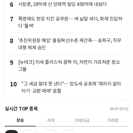
6
서장훈, 28억에 산 양재역 빌딩 450억에 내놨다
7
폭염에도 현장 지킨 공무원… 벼 낱알 세다, 화재 진압하
다 '풀썩'
8
'추진위원장 해임' 올림픽선수촌 재건축… 송파구, 직무
대행 체제 승인
9
[뉴테크] 미세 플라스틱 꼼짝 마, 자연이 가르쳐준 청소
그물
10
"그 세금 절대 못 낸다"… 양도세 공포에 '제자리 갈아
타기·교환 매매' 꿈틀
실시간 TOP 종목
08.08
장마감
상승
하락
거래대금
거래량