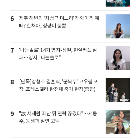
6
제주 해변의 '차범근 며느리'가 왜이리 예
뻐? 한채아, 청량미 뿜뿜
7
'나는솔로' 14기 영자-상철, 현실커플 실
패…영자 "나는솔로"
8
[단독]강형호 결혼식, '군복무' 고우림 포
착..포레스텔라 완전체 축가 현장(종합)
9
"故 서세원 떠난 뒤 연락 끊겼다"…서동
주, 동생과 절연 고백