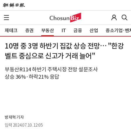
재테크
증권
부동산
IT
금융
산업
중소기업·벤
10명 중 3명 하반기 집값 상승 전망… "한강
벨트 중심으로 신고가 거래 늘어"
부동산R114 하반기 주택시장 전망 설문조사
상승 36%·하락21% 응답
방재혁 기자
입력
2024.07.10. 12:05