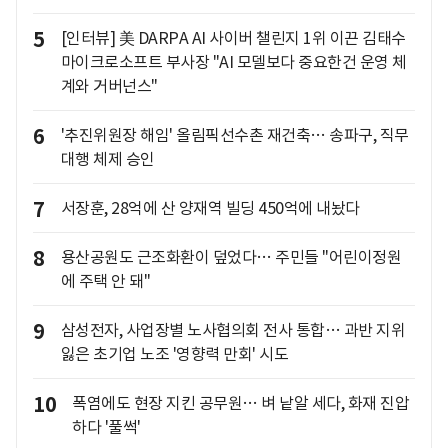
5
[인터뷰] 美 DARPA AI 사이버 챌린지 1위 이끈 김태수
마이크로소프트 부사장 "AI 모델보다 중요한건 운영 체
계와 거버넌스"
6
'추진위원장 해임' 올림픽선수촌 재건축… 송파구, 직무
대행 체제 승인
7
서장훈, 28억에 산 양재역 빌딩 450억에 내놨다
8
용산공원도 근조화환이 덮었다… 주민들 "어린이정원
에 주택 안 돼"
9
삼성전자, 사업장별 노사협의회 전사 통합… 과반 지위
잃은 초기업 노조 '영향력 만회' 시도
10
폭염에도 현장 지킨 공무원… 벼 낱알 세다, 화재 진압
하다 '풀썩'