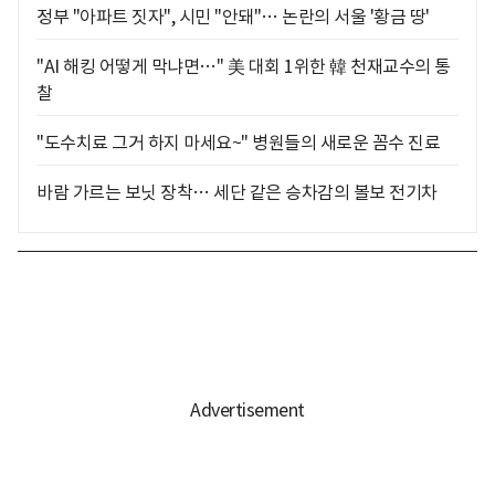
정부 "아파트 짓자", 시민 "안돼"… 논란의 서울 '황금 땅'
"AI 해킹 어떻게 막냐면…" 美 대회 1위한 韓 천재교수의 통
찰
"도수치료 그거 하지 마세요~" 병원들의 새로운 꼼수 진료
바람 가르는 보닛 장착… 세단 같은 승차감의 볼보 전기차