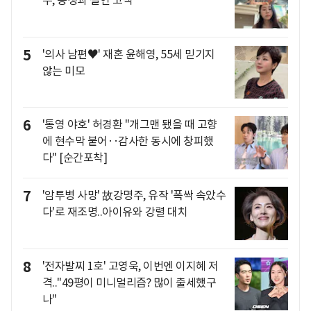
주, 동생과 절연 고백
5
'의사 남편♥' 재혼 윤해영, 55세 믿기지
않는 미모
6
'통영 야호' 허경환 "개그맨 됐을 때 고향
에 현수막 붙어‥감사한 동시에 창피했
다" [순간포착]
7
'암투병 사망' 故강명주, 유작 '폭싹 속았수
다'로 재조명..아이유와 강렬 대치
8
'전자발찌 1호' 고영욱, 이번엔 이지혜 저
격.."49평이 미니멀리즘? 많이 출세했구
나"