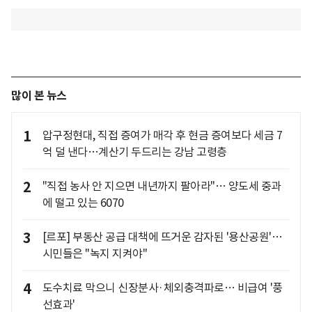
많이 본 뉴스
1
압구정현대, 직접 증여가 매각 후 현금 증여보다 세금 7
억 덜 낸다…계산기 두드리는 강남 고령층
2
"직접 농사 안 지으면 내년까지 팔아라"… 양도세 중과
에 떨고 있는 6070
3
[르포] 부동산 공급 대책에 뜨거운 감자된 '용산공원'…
시민들은 "녹지 지켜야"
4
도수치료 막으니 신장분사·체외충격파로… 비급여 '풍
선효과'