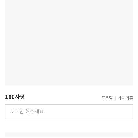
100자평
도움말
삭제기준