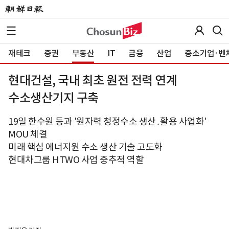
재테크
증권
부동산
IT
금융
산업
중소기업·벤
현대건설, 국내 최초 원전 전력 연계
수소생산기지 구축
19일 한수원 등과 '원자력 청정수소 생산․활용 사업화'
MOU 체결
미래 핵심 에너지원 수소 생산 기술 고도화
현대차그룹 HTWO 사업 중추적 역할