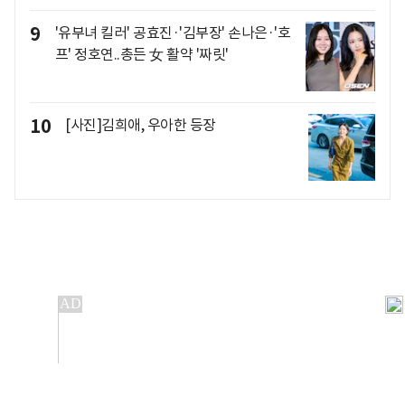
9
'유부녀 킬러' 공효진·'김부장' 손나은·'호
프' 정호연..총든 女 활약 '짜릿'
10
[사진]김희애, 우아한 등장
개인정보처리방침
앱설치(Android)
본 사이트의 주가 시세정보는 정보 제공 목적이며, 오류가