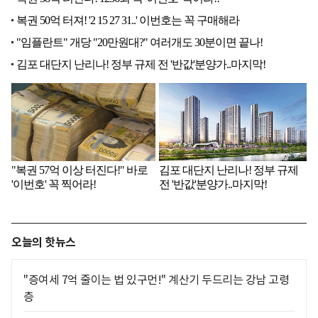
오늘의 핫뉴스
"증여세 7억 줄이는 법 있구먼!" 계산기 두드리는 강남 고령
층