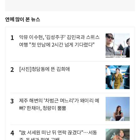
연예 많이 본 뉴스
1
악뮤 이수현, '김성주子' 김민국과 스위스
여행 "첫 만남에 2시간 넘게 기다렸다"
2
[사진]청담동에 뜬 김희애
3
제주 해변의 '차범근 며느리'가 왜이리 예
뻐? 한채아, 청량미 뿜뿜
4
"故 서세원 떠난 뒤 연락 끊겼다"…서동