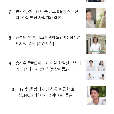
7
반민정, 성추행 아픔 딛고 9월의 신부된
다…1살 연상 사업가와 결혼
8
정석원 "하이닉스가 뭐예요? 맥주회사?"
백지영 '충격'[순간포착]
9
송진우, "♥日아내와 매일 한일전…뺨 때
리고 팬티까지 찢어" (동상이몽2)
10
'17억 빚' 함께 견딘 친母 애틋한 효
심..MC그리 "제가 챙겨야죠" 뭉클