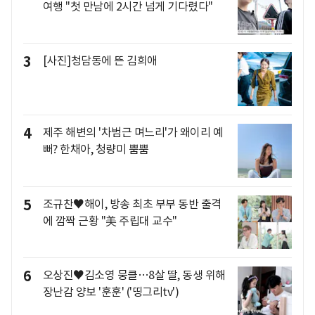
여행 "첫 만남에 2시간 넘게 기다렸다"
3
[사진]청담동에 뜬 김희애
4
제주 해변의 '차범근 며느리'가 왜이리 예
뻐? 한채아, 청량미 뿜뿜
5
조규찬♥해이, 방송 최초 부부 동반 출격
에 깜짝 근황 "美 주립대 교수"
6
오상진♥김소영 뭉클…8살 딸, 동생 위해
장난감 양보 '훈훈' ('띵그리tv')