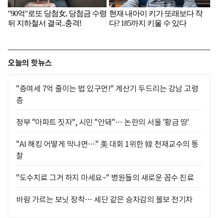
오늘의 핫뉴스
"증여세 7억 줄이는 법 있구먼!" 계산기 두드리는 강남 고령
층
정부 "아파트 짓자", 시민 "안돼"… 논란의 서울 '황금 땅'
"AI 해킹 어떻게 막냐면…" 美 대회 1위한 韓 천재교수의 통
찰
"도수치료 그거 하지 마세요~" 병원들의 새로운 꼼수 진료
바람 가르는 보닛 장착… 세단 같은 승차감의 볼보 전기차