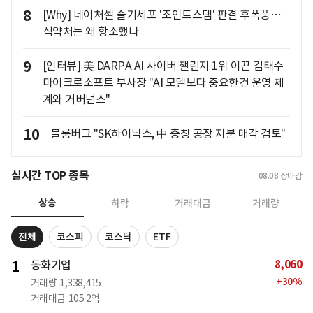
8
[Why] 네이처셀 줄기세포 '조인트스템' 판결 후폭풍…
식약처는 왜 항소했나
9
[인터뷰] 美 DARPA AI 사이버 챌린지 1위 이끈 김태수
마이크로소프트 부사장 "AI 모델보다 중요한건 운영 체
계와 거버넌스"
10
블룸버그 "SK하이닉스, 中 충칭 공장 지분 매각 검토"
실시간 TOP 종목
08.08
장마감
상승
하락
거래대금
거래량
전체
코스피
코스닥
ETF
8,060
1
동화기업
+
30
%
거래량
1,338,415
거래대금
105.2억