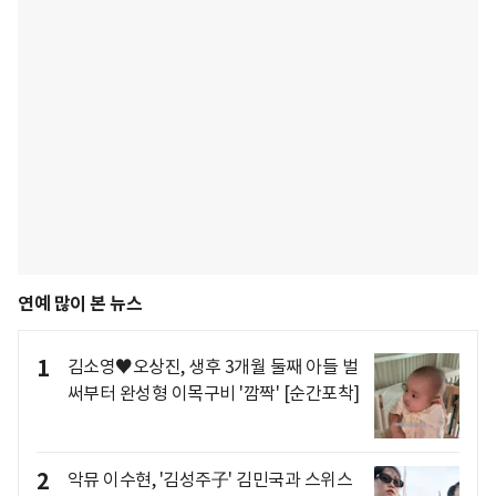
연예 많이 본 뉴스
1
김소영♥오상진, 생후 3개월 둘째 아들 벌
써부터 완성형 이목구비 '깜짝' [순간포착]
2
악뮤 이수현, '김성주子' 김민국과 스위스