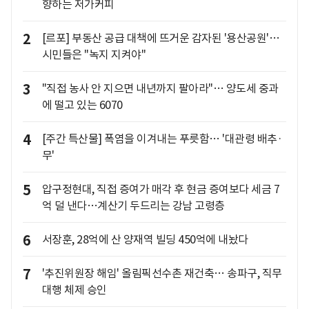
향하는 저가커피
2
[르포] 부동산 공급 대책에 뜨거운 감자된 '용산공원'…
시민들은 "녹지 지켜야"
3
"직접 농사 안 지으면 내년까지 팔아라"… 양도세 중과
에 떨고 있는 6070
4
[주간 특산물] 폭염을 이겨내는 푸릇함… '대관령 배추·
무'
5
압구정현대, 직접 증여가 매각 후 현금 증여보다 세금 7
억 덜 낸다…계산기 두드리는 강남 고령층
6
서장훈, 28억에 산 양재역 빌딩 450억에 내놨다
7
'추진위원장 해임' 올림픽선수촌 재건축… 송파구, 직무
대행 체제 승인