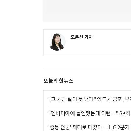
오은선 기자
오늘의 핫뉴스
"그 세금 절대 못 낸다" 양도세 공포, 
"엔비디아에 올인했는데 이런…" SK
'중동 천궁' 제대로 터졌다… LIG 2분