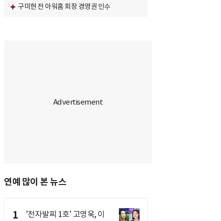
구미현 전 아워홈 회장 경영권 인수
연예 많이 본 뉴스
1
'전자발찌 1호' 고영욱, 이