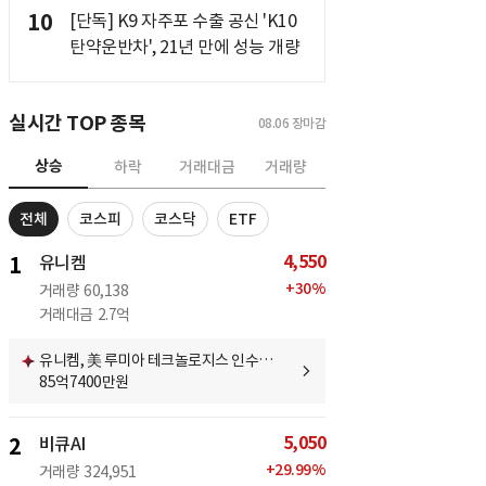
10
[단독] K9 자주포 수출 공신 'K10
탄약운반차', 21년 만에 성능 개량
실시간 TOP 종목
08.06
장마감
상승
하락
거래대금
거래량
전체
코스피
코스닥
ETF
4,550
1
유니켐
+
30
%
거래량
60,138
거래대금
2.7억
유니켐, 美 루미아 테크놀로지스 인수…
85억7400만원
5,050
2
비큐AI
+
29.99
%
거래량
324,951