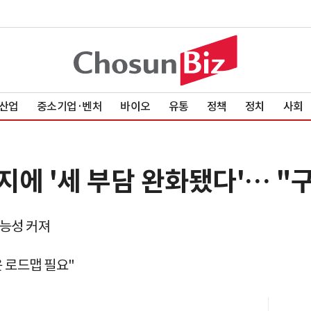
산업
중소기업·벤처
바이오
유통
정책
정치
사회
에 '세 부담 완화됐다'… "
가능성 커져
 로드맵 필요"