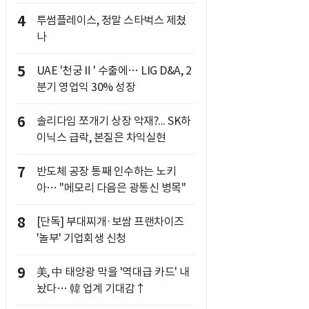
4
투썸플레이스, 정말 스타벅스 제쳤
나
5
UAE '천궁Ⅱ' 수출에… LIG D&A, 2
분기 영업익 30% 성장
6
솔리다임 쪼개기 상장 악재?... SK하
이닉스 급락, 본질은 차익실현
7
반도체 공장 통째 인수하는 노키
아… "메모리 다음은 광통신 병목"
8
[단독] 부대찌개·보쌈 프랜차이즈
'놀부' 기업회생 신청
9
美, 中 태양광 막을 '역대급 카드' 내
놨다… 韓 업계 기대감↑