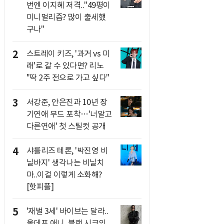
번엔 이지혜 저격.."49평이
미니멀리즘? 많이 출세했
구나"
2
스트레이 키즈, '과거 vs 미
래'로 갈 수 있다면? 리노
"딱 2주 전으로 가고 싶다"
3
서강준, 안은진과 10년 장
기연애 무드 포착…'너말고
다른연애' 첫 스틸컷 공개
4
샤를리즈 테론, '박진영 비
닐바지' 생각나는 비닐치
마..이걸 이렇게 소화해?
[핫피플]
5
'재벌 3세' 바이브는 달라..
올데프 애니, 블랙 시크의