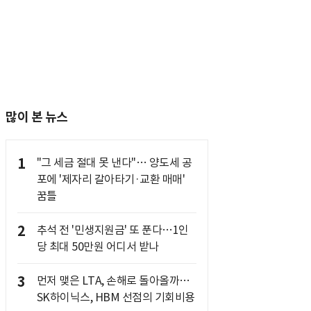
많이 본 뉴스
1
"그 세금 절대 못 낸다"… 양도세 공
포에 '제자리 갈아타기·교환 매매'
꿈틀
2
추석 전 '민생지원금' 또 푼다…1인
당 최대 50만원 어디서 받나
3
먼저 맺은 LTA, 손해로 돌아올까…
SK하이닉스, HBM 선점의 기회비용