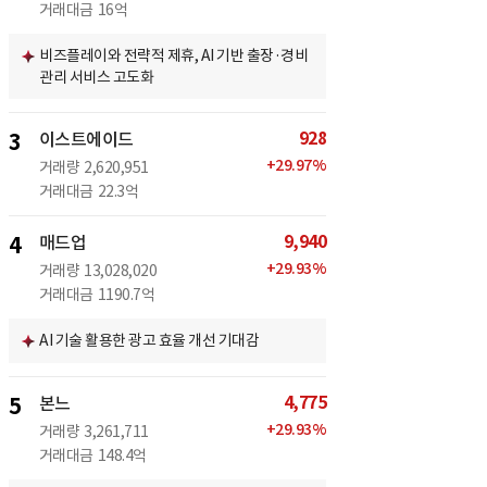
거래대금
16억
비즈플레이와 전략적 제휴, AI 기반 출장·경비
관리 서비스 고도화
928
3
이스트에이드
+
29.97
%
거래량
2,620,951
거래대금
22.3억
9,940
4
매드업
+
29.93
%
거래량
13,028,020
거래대금
1190.7억
AI 기술 활용한 광고 효율 개선 기대감
4,775
5
본느
+
29.93
%
거래량
3,261,711
거래대금
148.4억