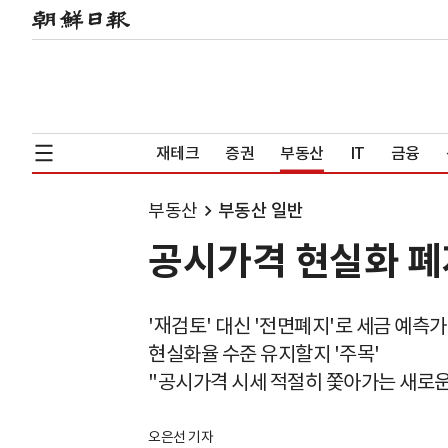
재테크
증권
부동산
IT
금융
부동산
부동산 일반
공시가격 현실화 폐지
'재검토' 대신 '전면폐지'로 세금 예측
현실화율 수준 유지할지 '주목'
"공시가격 시세 적절히 쫓아가는 새로운
오은선 기자