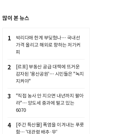
많이 본 뉴스
1
박리다매 한계 부딪혔나… 국내선
가격 올리고 해외로 향하는 저가커
피
2
[르포] 부동산 공급 대책에 뜨거운
감자된 '용산공원'… 시민들은 "녹지
지켜야"
3
"직접 농사 안 지으면 내년까지 팔아
라"… 양도세 중과에 떨고 있는
6070
4
[주간 특산물] 폭염을 이겨내는 푸릇
함… '대관령 배추·무'