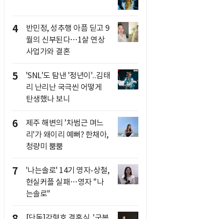
4
반민정, 성추행 아픔 딛고 9
월의 신부된다…1살 연상
사업가와 결혼
5
'SNL'도 탐낸 '정년이'..김태
리 난리난 국극씬 어떻게
탄생했나 보니
6
제주 해변의 '차범근 며느
리'가 왜이리 예뻐? 한채아,
청량미 뿜뿜
7
'나는솔로' 14기 영자-상철,
현실커플 실패…영자 "나
는솔로"
8
[단독]강형호 결혼식, '군복