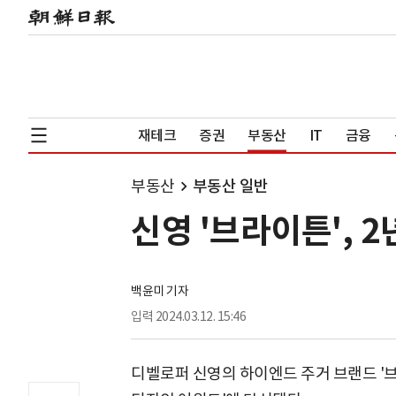
재테크
증권
부동산
IT
금융
부동산
부동산 일반
신영 '브라이튼', 2
백윤미 기자
입력
2024.03.12. 15:46
디벨로퍼 신영의 하이엔드 주거 브랜드 '브라이