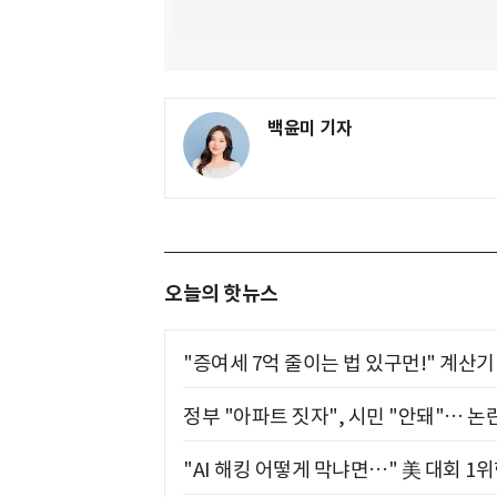
백윤미 기자
오늘의 핫뉴스
"증여세 7억 줄이는 법 있구먼!" 계산
정부 "아파트 짓자", 시민 "안돼"… 논란
"AI 해킹 어떻게 막냐면…" 美 대회 1