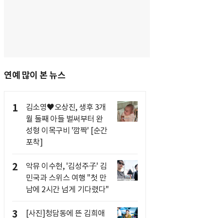
연예 많이 본 뉴스
1
김소영♥오상진, 생후 3개
월 둘째 아들 벌써부터 완
성형 이목구비 '깜짝' [순간
포착]
2
악뮤 이수현, '김성주子' 김
민국과 스위스 여행 "첫 만
남에 2시간 넘게 기다렸다"
3
[사진]청담동에 뜬 김희애