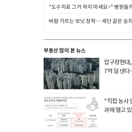
"도수치료 그거 하지 마세요~" 병원들
바람 가르는 보닛 장착… 세단 같은 승
부동산 많이 본 뉴스
압구정현대,
7억 덜 낸
"직접 농사
과에 떨고 있