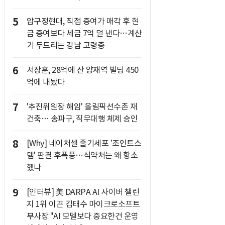
5
압구정현대, 직접 증여가 매각 후 현
금 증여보다 세금 7억 덜 낸다…계산
기 두드리는 강남 고령층
6
서장훈, 28억에 산 양재역 빌딩 450
억에 내놨다
7
'추진위원장 해임' 올림픽선수촌 재
건축… 송파구, 직무대행 체제 승인
8
[Why] 네이처셀 줄기세포 '조인트스
템' 판결 후폭풍…식약처는 왜 항소
했나
9
[인터뷰] 美 DARPA AI 사이버 챌린
지 1위 이끈 김태수 마이크로소프트
부사장 "AI 모델보다 중요한건 운영