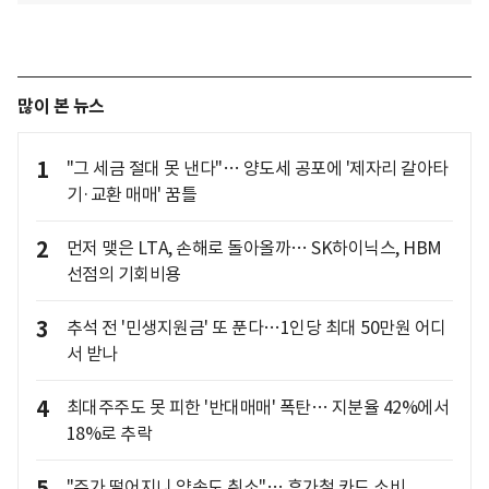
많이 본 뉴스
1
"그 세금 절대 못 낸다"… 양도세 공포에 '제자리 갈아타
기·교환 매매' 꿈틀
2
먼저 맺은 LTA, 손해로 돌아올까… SK하이닉스, HBM
선점의 기회비용
3
추석 전 '민생지원금' 또 푼다…1인당 최대 50만원 어디
서 받나
4
최대주주도 못 피한 '반대매매' 폭탄… 지분율 42%에서
18%로 추락
"주가 떨어지니 약속도 취소"… 휴가철 카드 소비