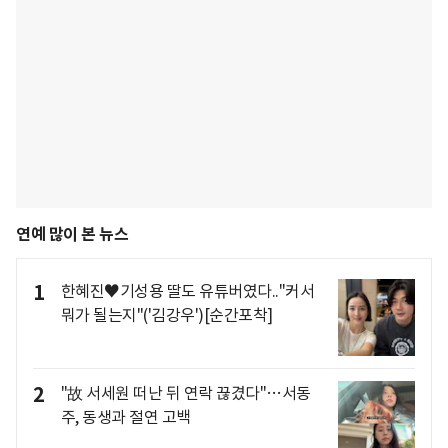
연예 많이 본 뉴스
1
한혜진♥기성용 딸도 유튜버였다.."커서
뭐가 될는지"('김강우')[순간포착]
2
"故 서세원 떠난 뒤 연락 끊겼다"…서동
주, 동생과 절연 고백