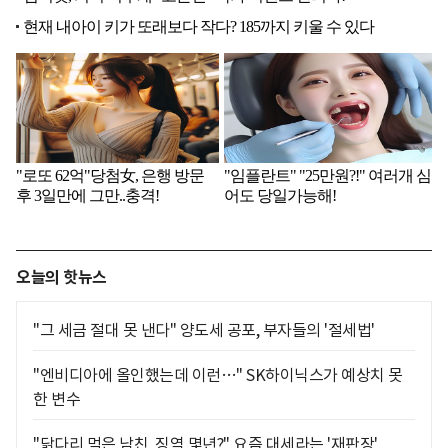
오늘의 핫뉴스
"그 세금 절대 못 낸다" 양도세 공포, 부자들의 '절세법'
"엔비디아에 올인했는데 이런…" SK하이닉스가 예상치 못
한 변수
"닭다리 먹은 남친, 징역 몇년?" 요즘 대세라는 '재판장'