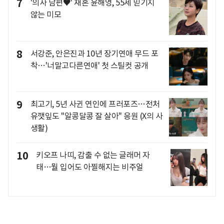
7
'의사 남편♥' 재혼 윤해영, 55세 믿기지
않는 미모
8
서강준, 안은진과 10년 장기연애 무드 포
착…'너말고다른연애' 첫 스틸컷 공개
9
최고기, 5년 사귄 연인에 프러포즈…전처
유깻잎도 "알콩달콩 잘 살아" 응원 (X의 사
생활)
10
키오프 나띠, 감출 수 없는 글래머 자
태…뭘 입어도 아찔해지는 비주얼