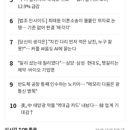
5
12.9% 급감
6
[법조 인사이드] 최태원 이혼소송이 불붙인 위자료 논
쟁… 기준 없어 판결 '제각각'
7
[당신의 생각은] "치킨 다리 먼저 먹은 남친, 누구 잘
못?"… 커플 싸움도 AI에 묻는다
8
"일리 샀는데 릴리였다"…삼양·삼성·현대도, 헷갈리는
제약·바이오 기업명
9
반도체 공장 통째 인수하는 노키아… "메모리 다음은 광
통신 병목"
10
美, 中 태양광 막을 '역대급 카드' 내놨다… 韓 업계 기
대감↑
실시간 TOP 종목
08.06 15:08
장중