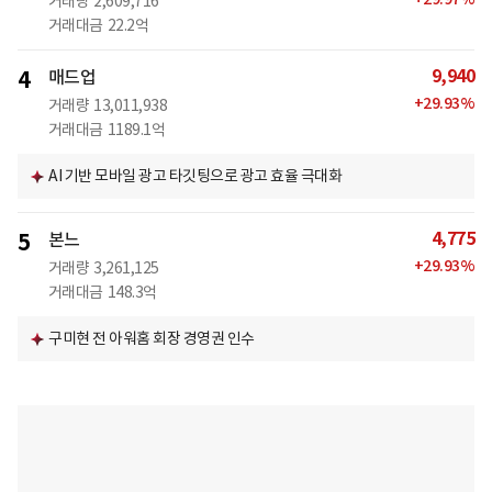
거래량
2,609,716
거래대금
22.2억
9,940
4
매드업
+
29.93
%
거래량
13,011,938
거래대금
1189.1억
AI 기반 모바일 광고 타깃팅으로 광고 효율 극대화
4,775
5
본느
+
29.93
%
거래량
3,261,125
거래대금
148.3억
구미현 전 아워홈 회장 경영권 인수