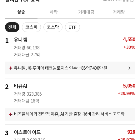
상승
하락
거래대금
거래량
전체
코스피
코스닥
ETF
4,550
1
유니켐
+
30
%
거래량
60,138
거래대금
2.7억
유니켐, 美 루미아 테크놀로지스 인수…85억7400만원
5,050
2
비큐AI
+
29.99
%
거래량
323,385
거래대금
16억
비즈플레이와 전략적 제휴, AI 기반 출장·경비 관리 서비스 고도화
928
3
이스트에이드
+
29.97
%