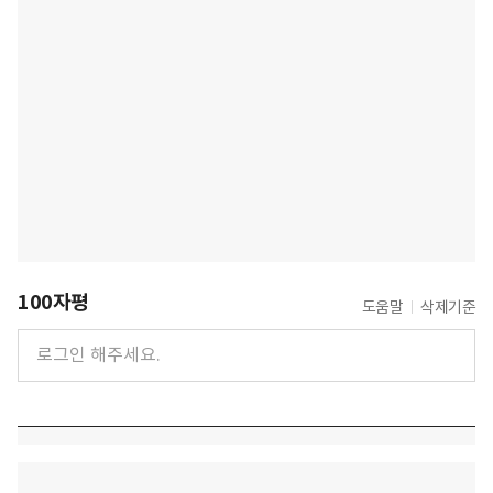
100자평
도움말
삭제기준