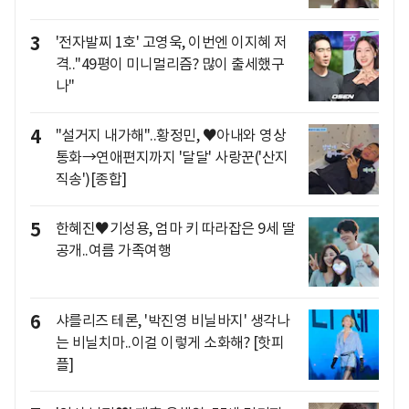
3
'전자발찌 1호' 고영욱, 이번엔 이지혜 저
격.."49평이 미니멀리즘? 많이 출세했구
나"
4
"설거지 내가해"..황정민, ♥아내와 영상
통화→연애편지까지 '달달' 사랑꾼('산지
직송')[종합]
5
한혜진♥기성용, 엄마 키 따라잡은 9세 딸
공개..여름 가족여행
6
샤를리즈 테론, '박진영 비닐바지' 생각나
는 비닐치마..이걸 이렇게 소화해? [핫피
플]