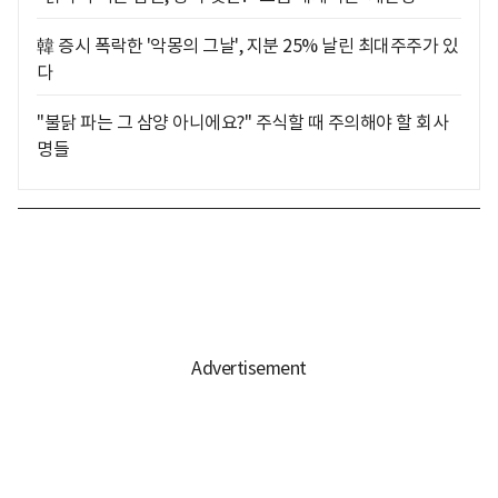
韓 증시 폭락한 '악몽의 그날', 지분 25% 날린 최대주주가 있
다
"불닭 파는 그 삼양 아니에요?" 주식할 때 주의해야 할 회사
명들