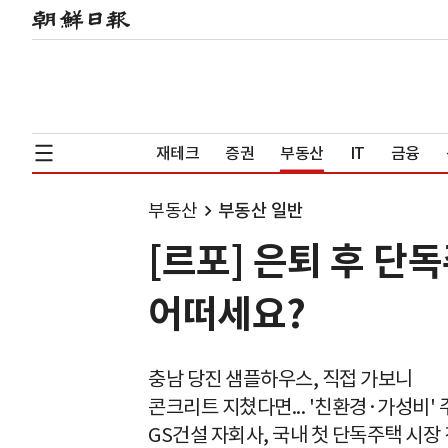
재테크
증권
부동산
IT
금융
부동산
부동산 일반
[르포] 은퇴 후 단
어떠세요?
충남 당진 샘플하우스, 직접 가보니
콘크리트 지쳤다면... '친환경·가성비' 
GS건설 자회사, 국내 첫 단독주택 시장