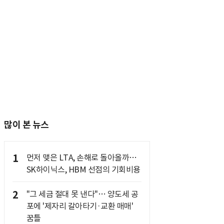
많이 본 뉴스
1
먼저 맺은 LTA, 손해로 돌아올까…
SK하이닉스, HBM 선점의 기회비용
2
"그 세금 절대 못 낸다"… 양도세 공
포에 '제자리 갈아타기·교환 매매'
꿈틀