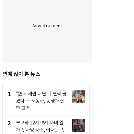
연예 많이 본 뉴스
1
"故 서세원 떠난 뒤 연락 끊
겼다"…서동주, 동생과 절
연 고백
2
부모와 12세·8세 자녀 일
가족 사망 사건, 아내는 속