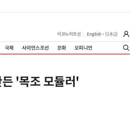
이코노미조선
English
日本語
국제
사이언스조선
문화
오피니언
든 '목조 모듈러'