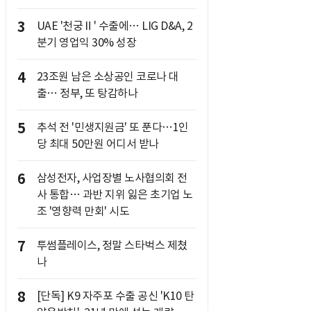
3
UAE '천궁Ⅱ' 수출에… LIG D&A, 2
분기 영업익 30% 성장
4
23조원 남은 소상공인 코로나 대
출… 정부, 또 탕감하나
5
추석 전 '민생지원금' 또 푼다…1인
당 최대 50만원 어디서 받나
6
삼성전자, 사업장별 노사협의회 전
사 통합… 과반 지위 잃은 초기업 노
조 '영향력 만회' 시도
7
투썸플레이스, 정말 스타벅스 제쳤
나
8
[단독] K9 자주포 수출 공신 'K10 탄