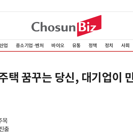
산업
중소기업·벤처
바이오
유통
정책
정치
사회
독주택 꿈꾸는 당신, 대기업이 만
주목
 진출