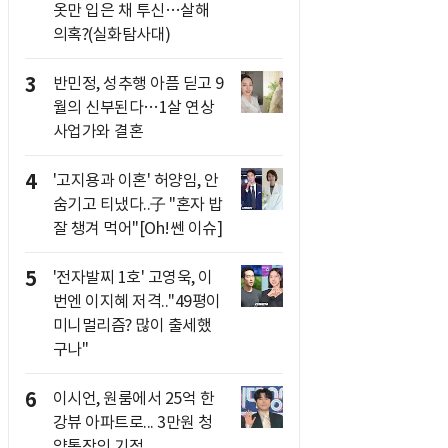
옷만 입은 채 투신…살해
의혹?(실화탐사대)
3
반민정, 성추행 아픔 딛고 9
월의 신부된다…1살 연상
사업가와 결혼
4
'고지용과 이혼' 허양임, 안
숨기고 티냈다..子 "혼자 밥
잘 챙겨 먹어"[Oh!쎈 이슈]
5
'전자발찌 1호' 고영욱, 이
번엔 이지혜 저격.."49평이
미니멀리즘? 많이 출세했
구나"
6
이시언, 원룸에서 25억 한
강뷰 아파트로... 3만원 청
약통장의 기적