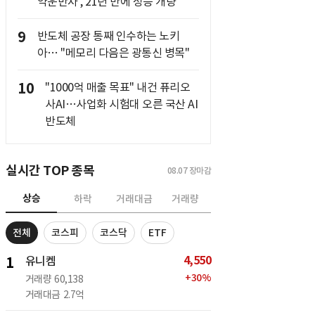
약운반차', 21년 만에 성능 개량
9
반도체 공장 통째 인수하는 노키
아… "메모리 다음은 광통신 병목"
10
"1000억 매출 목표" 내건 퓨리오
사AI…사업화 시험대 오른 국산 AI
반도체
실시간 TOP 종목
08.07
장마감
상승
하락
거래대금
거래량
전체
코스피
코스닥
ETF
4,550
1
유니켐
+
30
%
거래량
60,138
거래대금
2.7억