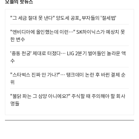
오늘의 핫뉴스
"그 세금 절대 못 낸다" 양도세 공포, 부자들의 '절세법'
"엔비디아에 올인했는데 이런…" SK하이닉스가 예상치 못
한 변수
'중동 천궁' 제대로 터졌다… LIG 2분기 벌어들인 놀라운 액
수
"스타벅스 진짜 안 가나?"… 탱크데이 논란 후 바뀐 결제 순
위
"불닭 파는 그 삼양 아니에요?" 주식할 때 주의해야 할 회사
명들