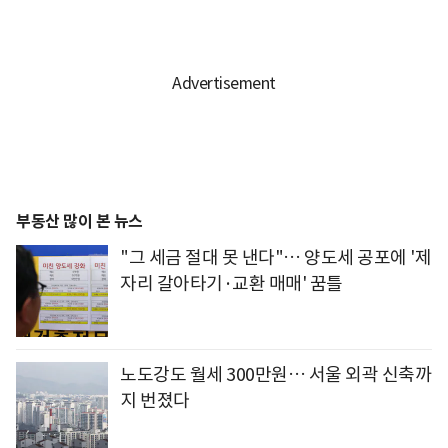
부동산 많이 본 뉴스
"그 세금 절대 못 낸다"… 양도세 공포에 '제
자리 갈아타기·교환 매매' 꿈틀
노도강도 월세 300만원… 서울 외곽 신축까
지 번졌다