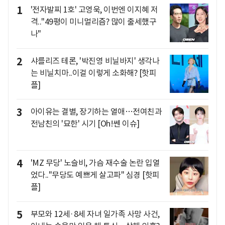
1
'전자발찌 1호' 고영욱, 이번엔 이지혜 저
격.."49평이 미니멀리즘? 많이 출세했구
나"
2
샤를리즈 테론, '박진영 비닐바지' 생각나
는 비닐치마..이걸 이렇게 소화해? [핫피
플]
3
아이유는 결별, 장기하는 열애…전여친과
전남친의 '묘한' 시기 [Oh!쎈 이슈]
4
'MZ 무당' 노슬비, 가슴 재수술 논란 입열
었다.."무당도 예쁘게 살고파" 심경 [핫피
플]
5
부모와 12세·8세 자녀 일가족 사망 사건,