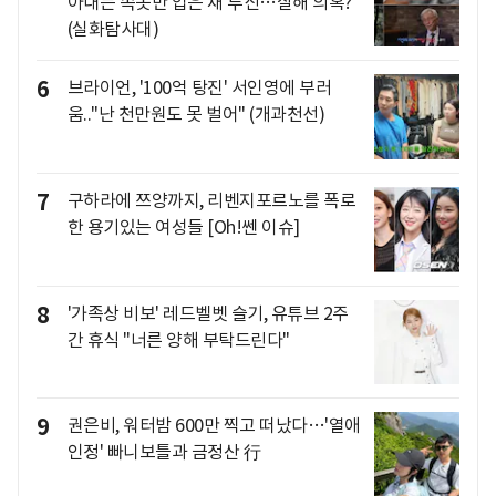
아내는 속옷만 입은 채 투신…살해 의혹?
(실화탐사대)
6
브라이언, '100억 탕진' 서인영에 부러
움.."난 천만원도 못 벌어" (개과천선)
7
구하라에 쯔양까지, 리벤지포르노를 폭로
한 용기있는 여성들 [Oh!쎈 이슈]
8
'가족상 비보' 레드벨벳 슬기, 유튜브 2주
간 휴식 "너른 양해 부탁드린다"
9
권은비, 워터밤 600만 찍고 떠났다…'열애
인정' 빠니보틀과 금정산 行