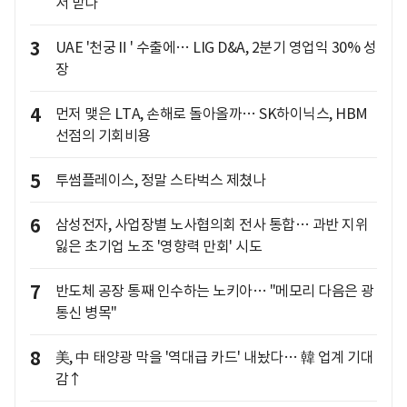
서 받나
3
UAE '천궁Ⅱ' 수출에… LIG D&A, 2분기 영업익 30% 성
장
4
먼저 맺은 LTA, 손해로 돌아올까… SK하이닉스, HBM
선점의 기회비용
5
투썸플레이스, 정말 스타벅스 제쳤나
6
삼성전자, 사업장별 노사협의회 전사 통합… 과반 지위
잃은 초기업 노조 '영향력 만회' 시도
7
반도체 공장 통째 인수하는 노키아… "메모리 다음은 광
통신 병목"
8
美, 中 태양광 막을 '역대급 카드' 내놨다… 韓 업계 기대
감↑