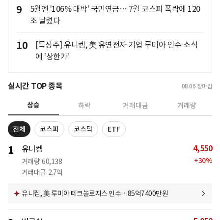
9
5월엔 '106% 대박' 국민연금… 7월 코스피 폭락에 120
조 날렸다
10
[특징주] 유니켐, 美 유연전자 기업 루미아 인수 소식
에 '상한가'
실시간 TOP 종목
08.06
장마감
상승
하락
거래대금
거래량
전체
코스피
코스닥
ETF
4,550
1
유니켐
+
30
%
거래량
60,138
거래대금
2.7억
유니켐, 美 루미아 테크놀로지스 인수…85억7400만원