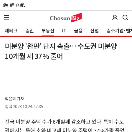
재테크
증권
부동산
IT
금융
산업
중소기업·벤
미분양 '완판' 단지 속출… 수도권 미분양
10개월 새 37% 줄어
백윤미 기자
입력
2023.10.24. 17:35
전국 미분양 주택 수가 6개월째 감소하고 있다. 특히 수도
권에서는 올해 초와 비교해 미분양 주택이 37%가량 줄었