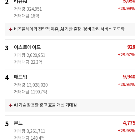
5,050
2
비큐AI
+
29.99
%
거래량
324,951
거래대금
16억
비즈플레이와 전략적 제휴, AI 기반 출장·경비 관리 서비스 고도화
928
3
이스트에이드
+
29.97
%
거래량
2,620,951
거래대금
22.3억
9,940
4
매드업
+
29.93
%
거래량
13,028,020
거래대금
1190.7억
AI 기술 활용한 광고 효율 개선 기대감
4,775
5
본느
+
29.93
%
거래량
3,261,711
거래대금
148.4억