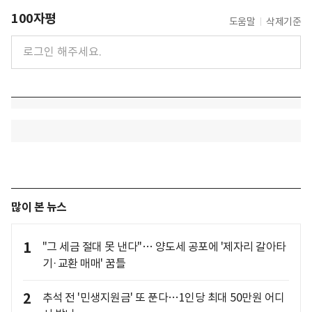
100자평
도움말
삭제기준
많이 본 뉴스
1
"그 세금 절대 못 낸다"… 양도세 공포에 '제자리 갈아타
기·교환 매매' 꿈틀
2
추석 전 '민생지원금' 또 푼다…1인당 최대 50만원 어디