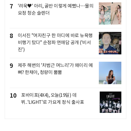
7
'려욱♥' 아리, 골반 이렇게 예뻤나…물의
요정 청순 슬렌더
8
이서진 "여자친구 한 마디에 바로 뉴욕행
비행기 탔다" 순정파 연애담 공개 ('비서
진')
9
제주 해변의 '차범근 며느리'가 왜이리 예
뻐? 한채아, 청량미 뿜뿜
10
포바이포(4X4), 오늘(19일) 데
뷔..'LIGHT'로 가요계 정식 출사표