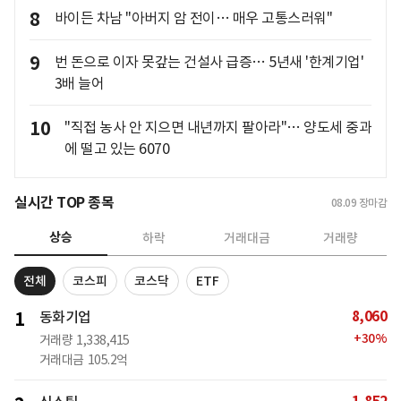
8
바이든 차남 "아버지 암 전이… 매우 고통스러워"
9
번 돈으로 이자 못갚는 건설사 급증… 5년새 '한계기업'
3배 늘어
10
"직접 농사 안 지으면 내년까지 팔아라"… 양도세 중과
에 떨고 있는 6070
실시간 TOP 종목
08.09
장마감
상승
하락
거래대금
거래량
전체
코스피
코스닥
ETF
8,060
1
동화기업
+
30
%
거래량
1,338,415
거래대금
105.2억