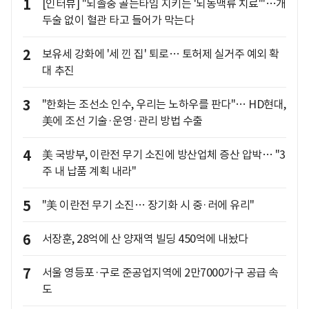
1
[인터뷰] "뇌졸중 골든타임 지키는 '뇌동맥류 치료'"…개
두술 없이 혈관 타고 들어가 막는다
2
보유세 강화에 '세 낀 집' 퇴로… 토허제 실거주 예외 확
대 추진
3
"한화는 조선소 인수, 우리는 노하우를 판다"… HD현대,
美에 조선 기술·운영·관리 방법 수출
4
美 국방부, 이란전 무기 소진에 방산업체 증산 압박… "3
주 내 납품 계획 내라"
5
"美 이란전 무기 소진… 장기화 시 중·러에 유리"
6
서장훈, 28억에 산 양재역 빌딩 450억에 내놨다
7
서울 영등포·구로 준공업지역에 2만7000가구 공급 속
도