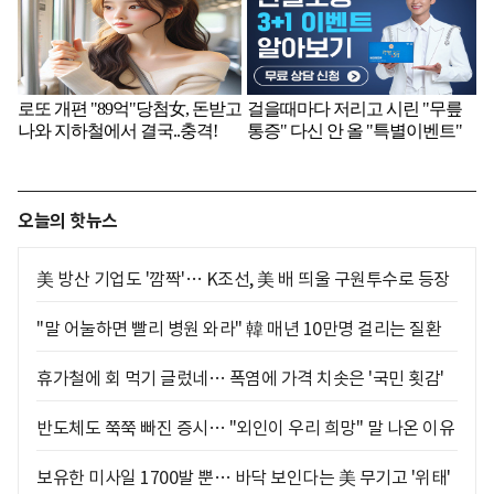
오늘의 핫뉴스
美 방산 기업도 '깜짝'… K조선, 美 배 띄울 구원투수로 등장
"말 어눌하면 빨리 병원 와라" 韓 매년 10만명 걸리는 질환
휴가철에 회 먹기 글렀네… 폭염에 가격 치솟은 '국민 횟감'
반도체도 쭉쭉 빠진 증시… "외인이 우리 희망" 말 나온 이유
보유한 미사일 1700발 뿐… 바닥 보인다는 美 무기고 '위태'