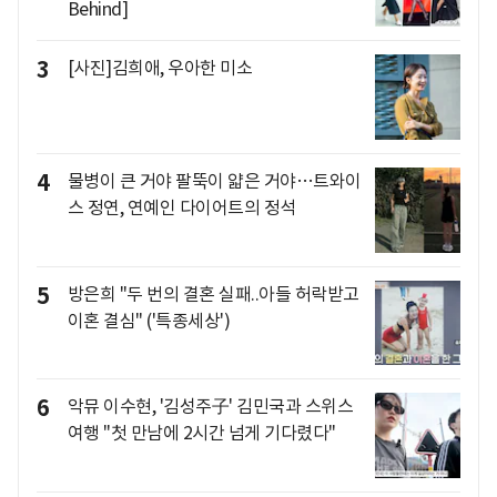
Behind]
3
[사진]김희애, 우아한 미소
4
물병이 큰 거야 팔뚝이 얇은 거야…트와이
스 정연, 연예인 다이어트의 정석
5
방은희 "두 번의 결혼 실패..아들 허락받고
이혼 결심" ('특종세상')
6
악뮤 이수현, '김성주子' 김민국과 스위스
여행 "첫 만남에 2시간 넘게 기다렸다"