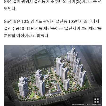
GS건설이 광명시 철산동에 또 하나의 자이(Xi)아파트를 선
보인다.
GS건설은 10월 경기도 광명시 철산동 105번지 일대에서
철산주공10·11단지를 재건축하는 '철산자이 브리에르'를
분양할 예정이라고 밝혔다.