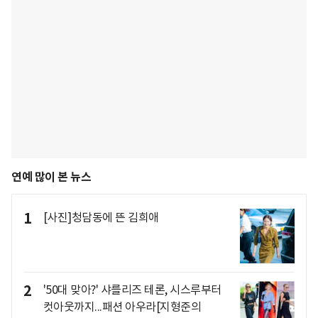
연예 많이 본 뉴스
1
[사진]청담동에 뜬 김희애
2
'50대 맞아?' 샤를리즈 테론, 시스루부터
컷아웃까지...패션 아우라[지형준의