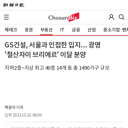
재테크
증권
부동산
IT
금융
산업
중소기업·벤
GS건설, 서울과 인접한 입지... 광명
'철산자이 브리에르' 이달 분양
지하2층~지상 최고 40층 14개 동 총 1490가구 규모
백윤미 기자
입력
2023.10.10. 06:00