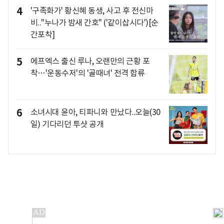
4
'구족화가' 황신혜 동생, 사고 후 전신마
비.."누나가 밤새 간호" ('같이삽시다')[순
간포착]
5
에프엑스 출신 루나, 오랜만의 근황 포
착…'운동수저'의 '골때녀' 전격 합류
6
소녀시대 윤아, 티파니와 만났다..오늘(30
일) 기다리던 투샷 공개