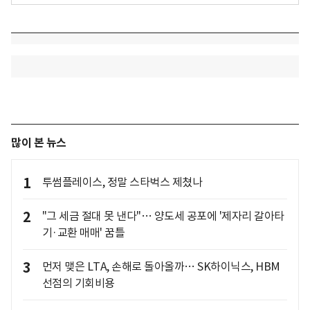
많이 본 뉴스
1
투썸플레이스, 정말 스타벅스 제쳤나
2
"그 세금 절대 못 낸다"… 양도세 공포에 '제자리 갈아타
기·교환 매매' 꿈틀
3
먼저 맺은 LTA, 손해로 돌아올까… SK하이닉스, HBM
선점의 기회비용