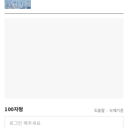
100자평
도움말
삭제기준