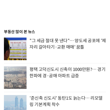
부동산 많이 본 뉴스
"그 세금 절대 못 낸다"… 양도세 공포에 '제
자리 갈아타기·교환 매매' 꿈틀
평택 고덕신도시 신축이 1000만원?… 경기
한파에 경·공매 아파트 급증
'준신축 신도시' 동탄1도 늙는다… 리모델
링 기본계획 착수