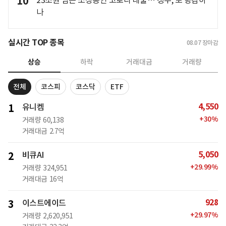
10
나
실시간 TOP 종목
08.07
장마감
상승
하락
거래대금
거래량
전체
코스피
코스닥
ETF
4,550
1
유니켐
+
30
%
거래량
60,138
거래대금
2.7억
5,050
2
비큐AI
+
29.99
%
거래량
324,951
거래대금
16억
928
3
이스트에이드
+
29.97
%
거래량
2,620,951