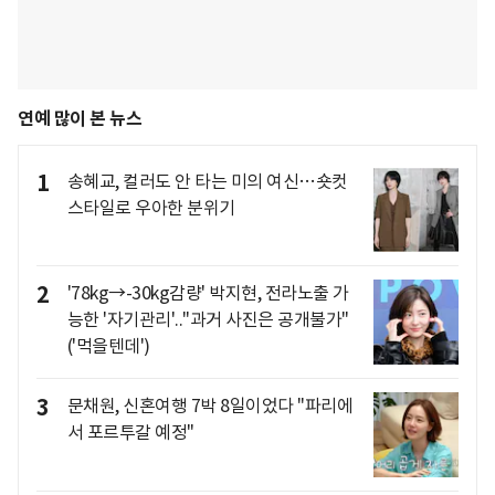
연예 많이 본 뉴스
1
송혜교, 컬러도 안 타는 미의 여신…숏컷
스타일로 우아한 분위기
2
'78kg→-30kg감량' 박지현, 전라노출 가
능한 '자기관리'.."과거 사진은 공개불가"
('먹을텐데')
3
문채원, 신혼여행 7박 8일이었다 "파리에
서 포르투갈 예정"