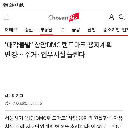
재테크
증권
부동산
IT
금융
산업
중소기업·벤
'매각불발' 상암DMC 랜드마크 용지계획
변경… 주거·업무시설 늘린다
백윤미 기자
입력
2023.09.11. 11:26
서울시가 '상암DMC 랜드마크' 사업 용지의 원활한 투자유
치를 위해 지구단위계획 변경을 추진한다. 이 용지는 20년