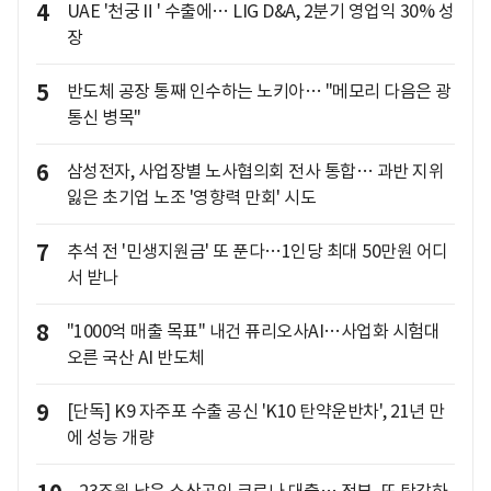
4
UAE '천궁Ⅱ' 수출에… LIG D&A, 2분기 영업익 30% 성
장
5
반도체 공장 통째 인수하는 노키아… "메모리 다음은 광
통신 병목"
6
삼성전자, 사업장별 노사협의회 전사 통합… 과반 지위
잃은 초기업 노조 '영향력 만회' 시도
7
추석 전 '민생지원금' 또 푼다…1인당 최대 50만원 어디
서 받나
8
"1000억 매출 목표" 내건 퓨리오사AI…사업화 시험대
오른 국산 AI 반도체
9
[단독] K9 자주포 수출 공신 'K10 탄약운반차', 21년 만
에 성능 개량
23조원 남은 소상공인 코로나 대출… 정부, 또 탕감하