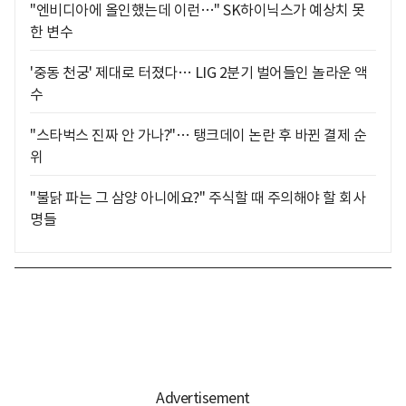
"엔비디아에 올인했는데 이런…" SK하이닉스가 예상치 못
한 변수
'중동 천궁' 제대로 터졌다… LIG 2분기 벌어들인 놀라운 액
수
"스타벅스 진짜 안 가나?"… 탱크데이 논란 후 바뀐 결제 순
위
"불닭 파는 그 삼양 아니에요?" 주식할 때 주의해야 할 회사
명들