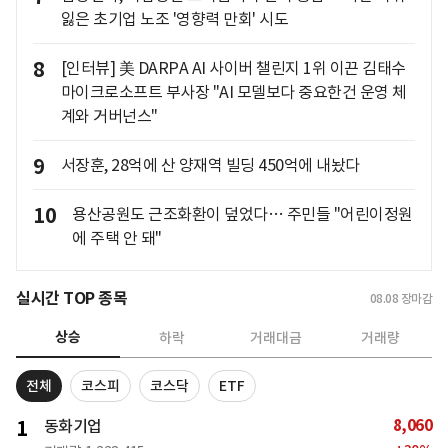
잃은 초기업 노조 '영향력 만회' 시도
8
[인터뷰] 美 DARPA AI 사이버 챌린지 1위 이끈 김태수
마이크로소프트 부사장 "AI 모델보다 중요한건 운영 체
계와 거버넌스"
9
서장훈, 28억에 산 양재역 빌딩 450억에 내놨다
10
용산공원도 근조화환이 덮었다… 주민들 "어린이정원
에 주택 안 돼"
실시간 TOP 종목
08.08
장마감
상승
하락
거래대금
거래량
전체
코스피
코스닥
ETF
8,060
1
동화기업