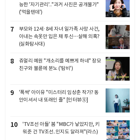
능한 '자기관리'.."과거 사진은 공개불가"
('먹을텐데')
7
부모와 12세·8세 자녀 일가족 사망 사건,
아내는 속옷만 입은 채 투신…살해 의혹?
(실화탐사대)
8
쥬얼리 예원 "개소리를 예쁘게 하네" 장모
친구와 불륜에 분노 ('탐비')
9
'폭싹' 아이유 "미스터리 임상춘 작가? 동
안이셔서 내 또래인 줄" [인터뷰⑤]
10
'TV조선 아들' 붐 "MBC가 낳았지만, 키
워준 건 TV조선..인지도 달라져"(라스)