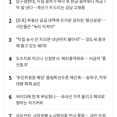
1
압구정현대, 직접 증여가 매각 후 현금 증여보다 세금 7
억 덜 낸다…계산기 두드리는 강남 고령층
2
[르포] 부동산 공급 대책에 뜨거운 감자된 '용산공원'…
시민들은 "녹지 지켜야"
3
"직접 농사 안 지으면 내년까지 팔아라"… 양도세 중과
에 떨고 있는 6070
4
도수치료 막으니 신장분사·체외충격파로… 비급여 '풍
선효과'
5
'추진위원장 해임' 올림픽선수촌 재건축… 송파구, 직무
대행 체제 승인
6
박리다매 한계 부딪혔나… 국내선 가격 올리고 해외로
향하는 저가커피
7
삼성전자, 사업장별 노사협의회 전사 통합… 과반 지위