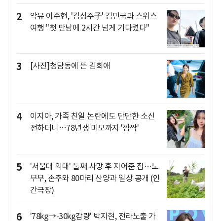
2
악뮤 이수현, '김성주子' 김민국과 스위스
여행 "첫 만남에 2시간 넘게 기다렸다"
3
[사진]청담동에 뜬 김희애
4
이지아, 가족 친일 논란에도 단단한 소신
전하더니…78년생 미모까지 '깜짝'
5
'서울대 의대' 둘째 사망 후 지어준 집…노
부부, 손주와 80마리 산양과 일상 공개 (인
간극장)
6
'78kg→-30kg감량' 박지현, 전라노출 가