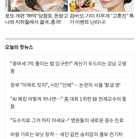
오늘의 핫뉴스
"증여세 7억 줄이는 법 있구먼!" 계산기 두드리는 강남 고령
층
정부 "아파트 짓자", 시민 "안돼"… 논란의 서울 '황금 땅'
"AI 해킹 어떻게 막냐면…" 美 대회 1위한 韓 천재교수의 통
찰
"도수치료 그거 하지 마세요~" 병원들의 새로운 꼼수 진료
바람 가르는 보닛 장착… 세단 같은 승차감의 볼보 전기차