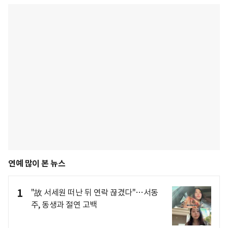
연예 많이 본 뉴스
1
"故 서세원 떠난 뒤 연락 끊겼다"…서동
주, 동생과 절연 고백