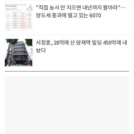
"직접 농사 안 지으면 내년까지 팔아라"…
양도세 중과에 떨고 있는 6070
서장훈, 28억에 산 양재역 빌딩 450억에 내
놨다