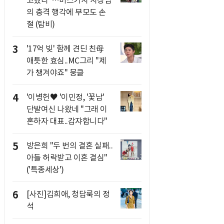
의 충격 행각에 부모도 손
절 (탐비)
3
'17억 빚' 함께 견딘 친母
애틋한 효심..MC그리 "제
가 챙겨야죠" 뭉클
4
'이병헌♥ '이민정, '꽃남'
단발여신 나왔네 "그래 이
혼하자 대표..감쟈합니다"
5
방은희 "두 번의 결혼 실패..
아들 허락받고 이혼 결심"
('특종세상')
6
[사진]김희애, 청담룩의 정
석