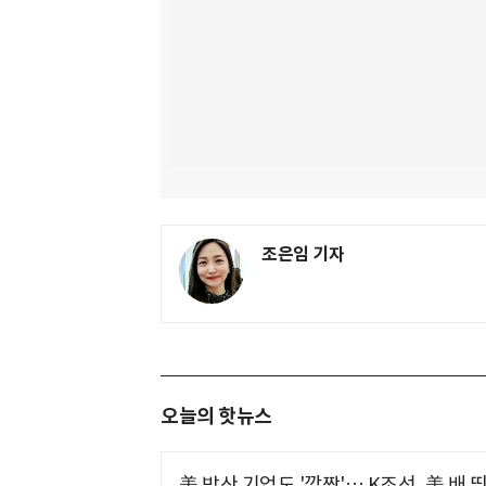
조은임 기자
오늘의 핫뉴스
美 방산 기업도 '깜짝'… K조선, 美 배