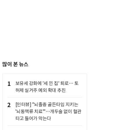
많이 본 뉴스
1
보유세 강화에 '세 낀 집' 퇴로… 토
허제 실거주 예외 확대 추진
2
[인터뷰] "뇌졸중 골든타임 지키는
'뇌동맥류 치료'"…개두술 없이 혈관
타고 들어가 막는다