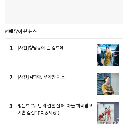
연예 많이 본 뉴스
1
[사진]청담동에 뜬 김희애
2
[사진]김희애, 우아한 미소
3
방은희 "두 번의 결혼 실패..아들 허락받고
이혼 결심" ('특종세상')