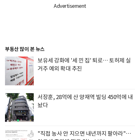
부동산 많이 본 뉴스
보유세 강화에 '세 낀 집' 퇴로… 토허제 실
거주 예외 확대 추진
서장훈, 28억에 산 양재역 빌딩 450억에 내
놨다
"직접 농사 안 지으면 내년까지 팔아라"…