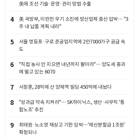
美에 조선 기술·운영·관리 방법 수출
4
美 국방부, 이란전 무기 소진에 방산업체 증산 압박… "3
주 내 납품 계획 내라"
5
서울 영등포·구로 준공업지역에 2만7000가구 공급 속
도
6
"직접 농사 안 지으면 내년까지 팔아라"… 양도세 중과
에 떨고 있는 6070
7
서장훈, 28억에 산 양재역 빌딩 450억에 내놨다
8
"성과급 약속 지켜라"… SK하이닉스, 생산·사무직 '통
합노조' 추진
9
최태원·노소영 재상고 기한 임박…'재산분할금 1조원'
확정되나