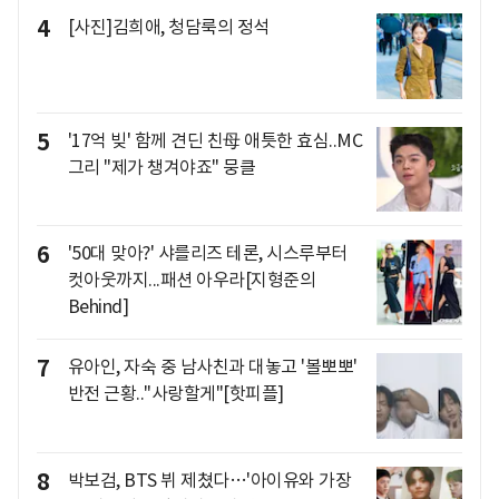
4
[사진]김희애, 청담룩의 정석
5
'17억 빚' 함께 견딘 친母 애틋한 효심..MC
그리 "제가 챙겨야죠" 뭉클
6
'50대 맞아?' 샤를리즈 테론, 시스루부터
컷아웃까지...패션 아우라[지형준의
Behind]
7
유아인, 자숙 중 남사친과 대놓고 '볼뽀뽀'
반전 근황.."사랑할게"[핫피플]
8
박보검, BTS 뷔 제쳤다…'아이유와 가장