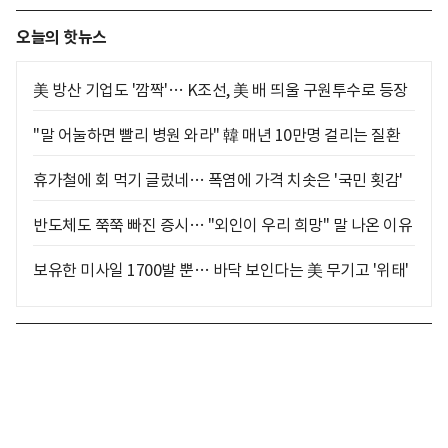
오늘의 핫뉴스
美 방산 기업도 '깜짝'… K조선, 美 배 띄울 구원투수로 등장
"말 어눌하면 빨리 병원 와라" 韓 매년 10만명 걸리는 질환
휴가철에 회 먹기 글렀네… 폭염에 가격 치솟은 '국민 횟감'
반도체도 쭉쭉 빠진 증시… "외인이 우리 희망" 말 나온 이유
보유한 미사일 1700발 뿐… 바닥 보인다는 美 무기고 '위태'