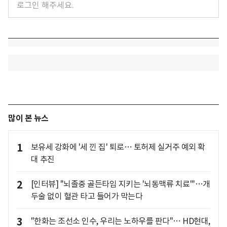
많이 본 뉴스
1
보유세 강화에 '세 낀 집' 퇴로… 토허제 실거주 예외 확
대 추진
2
[인터뷰] "뇌졸중 골든타임 지키는 '뇌동맥류 치료'"…개
두술 없이 혈관 타고 들어가 막는다
3
"한화는 조선소 인수, 우리는 노하우를 판다"… HD현대,