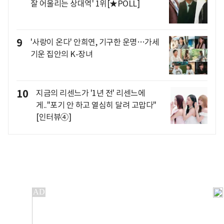
잘 어울리는 상대역' 1위[★POLL]
9
'사랑이 온다' 안희연, 기구한 운명…가세
기운 집안의 K-장녀
10
지금의 리센느가 '1년 전' 리센느에
게.."포기 안 하고 열심히 달려 고맙다"
[인터뷰④]