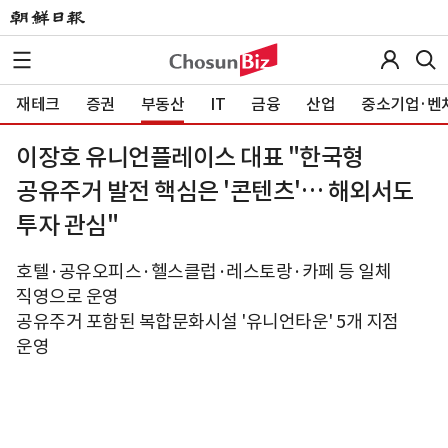
재테크
증권
부동산
IT
금융
산업
중소기업·벤
이장호 유니언플레이스 대표 "한국형
공유주거 발전 핵심은 '콘텐츠'… 해외서도
투자 관심"
호텔·공유오피스·헬스클럽·레스토랑·카페 등 일체
직영으로 운영
공유주거 포함된 복합문화시설 '유니언타운' 5개 지점
운영