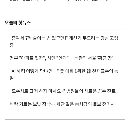
오늘의 핫뉴스
"증여세 7억 줄이는 법 있구먼!" 계산기 두드리는 강남 고령
층
정부 "아파트 짓자", 시민 "안돼"… 논란의 서울 '황금 땅'
"AI 해킹 어떻게 막냐면…" 美 대회 1위한 韓 천재교수의 통
찰
"도수치료 그거 하지 마세요~" 병원들의 새로운 꼼수 진료
바람 가르는 보닛 장착… 세단 같은 승차감의 볼보 전기차