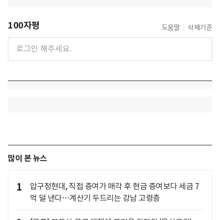
100자평
도움말
삭제기준
많이 본 뉴스
1
압구정현대, 직접 증여가 매각 후 현금 증여보다 세금 7
억 덜 낸다…계산기 두드리는 강남 고령층