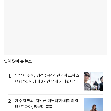
연예 많이 본 뉴스
1
악뮤 이수현, '김성주子' 김민국과 스위스
여행 "첫 만남에 2시간 넘게 기다렸다"
2
제주 해변의 '차범근 며느리'가 왜이리 예
뻐? 한채아, 청량미 뿜뿜