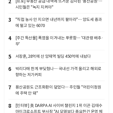
2
[르포] 부동산 공급 대책에 뜨거운 감자된 '용산공원'…
시민들은 "녹지 지켜야"
3
"직접 농사 안 지으면 내년까지 팔아라"… 양도세 중과
에 떨고 있는 6070
4
[주간 특산물] 폭염을 이겨내는 푸릇함… '대관령 배추·
무'
5
서장훈, 28억에 산 양재역 빌딩 450억에 내놨다
6
박리다매 한계 부딪혔나… 국내선 가격 올리고 해외로
향하는 저가커피
7
용산공원도 근조화환이 덮었다… 주민들 "어린이정원
에 주택 안 돼"
8
[인터뷰] 美 DARPA AI 사이버 챌린지 1위 이끈 김태수
마이크로소프트 부사장 "AI 모델보다 중요한건 운영 체