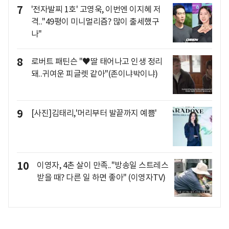
7
'전자발찌 1호' 고영욱, 이번엔 이지혜 저
격.."49평이 미니멀리즘? 많이 출세했구
나"
8
로버트 패틴슨 "♥딸 태어나고 인생 정리
돼..귀여운 피글렛 같아"(존이냐박이냐)
9
[사진]김태리,'머리부터 발끝까지 예쁨'
10
이영자, 4촌 살이 만족.."방송일 스트레스
받을 때? 다른 일 하면 좋아" (이영자TV)