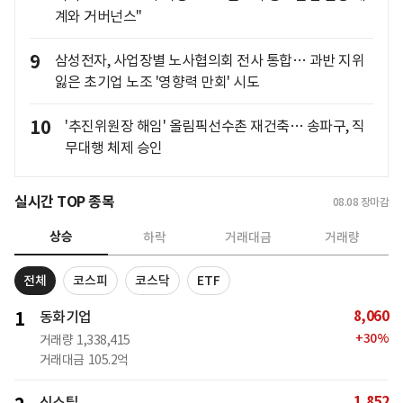
계와 거버넌스"
9
삼성전자, 사업장별 노사협의회 전사 통합… 과반 지위
잃은 초기업 노조 '영향력 만회' 시도
10
'추진위원장 해임' 올림픽선수촌 재건축… 송파구, 직
무대행 체제 승인
실시간 TOP 종목
08.08
장마감
상승
하락
거래대금
거래량
전체
코스피
코스닥
ETF
8,060
1
동화기업
+
30
%
거래량
1,338,415
거래대금
105.2억
1,852
신스틸