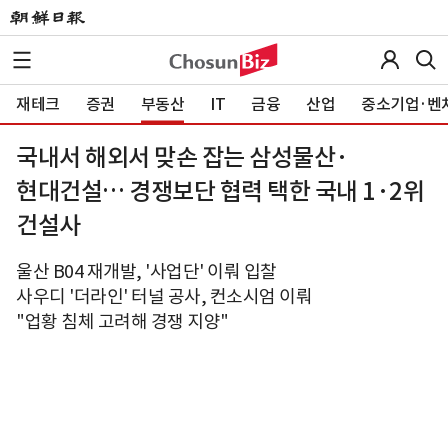
재테크
증권
부동산
IT
금융
산업
중소기업·벤
국내서 해외서 맞손 잡는 삼성물산·
현대건설… 경쟁보단 협력 택한 국내 1·2위
건설사
울산 B04 재개발, '사업단' 이뤄 입찰
사우디 '더라인' 터널 공사, 컨소시엄 이뤄
"업황 침체 고려해 경쟁 지양"