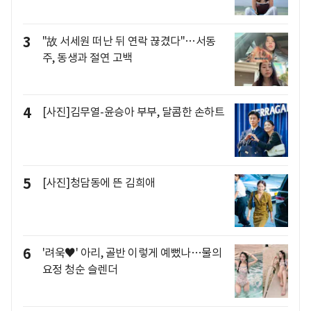
3
"故 서세원 떠난 뒤 연락 끊겼다"…서동
주, 동생과 절연 고백
4
[사진]김무열-윤승아 부부, 달콤한 손하트
5
[사진]청담동에 뜬 김희애
6
'려욱♥' 아리, 골반 이렇게 예뻤나…물의
요정 청순 슬렌더