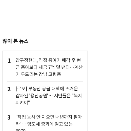
많이 본 뉴스
1
압구정현대, 직접 증여가 매각 후 현
금 증여보다 세금 7억 덜 낸다…계산
기 두드리는 강남 고령층
2
[르포] 부동산 공급 대책에 뜨거운
감자된 '용산공원'… 시민들은 "녹지
지켜야"
3
"직접 농사 안 지으면 내년까지 팔아
라"… 양도세 중과에 떨고 있는