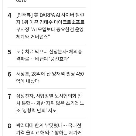
6070
4
[인터뷰] 美 DARPA AI 사이버 챌린
지 1위 이끈 김태수 마이크로소프트
부사장 "AI 모델보다 중요한건 운영
체계와 거버넌스"
5
도수치료 막으니 신장분사·체외충
격파로… 비급여 '풍선효과'
6
서장훈, 28억에 산 양재역 빌딩 450
억에 내놨다
7
삼성전자, 사업장별 노사협의회 전
사 통합… 과반 지위 잃은 초기업 노
조 '영향력 만회' 시도
8
박리다매 한계 부딪혔나… 국내선
가격 올리고 해외로 향하는 저가커