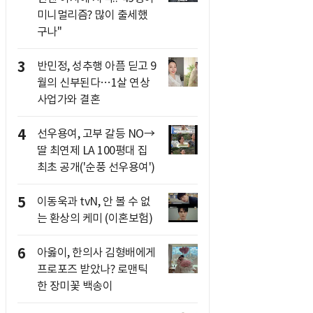
미니멀리즘? 많이 출세했
구나"
3
반민정, 성추행 아픔 딛고 9
월의 신부된다…1살 연상
사업가와 결혼
4
선우용여, 고부 갈등 NO→
딸 최연제 LA 100평대 집
최초 공개('순풍 선우용여')
5
이동욱과 tvN, 안 볼 수 없
는 환상의 케미 (이혼보험)
6
아옳이, 한의사 김형배에게
프로포즈 받았나? 로맨틱
한 장미꽃 백송이