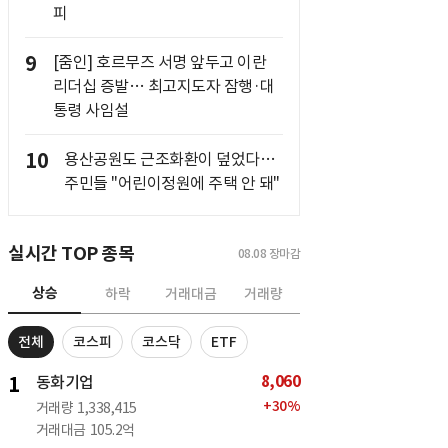
피
9
[줌인] 호르무즈 서명 앞두고 이란
리더십 증발… 최고지도자 잠행·대
통령 사임설
10
용산공원도 근조화환이 덮었다…
주민들 "어린이정원에 주택 안 돼"
실시간 TOP 종목
08.08
장마감
상승
하락
거래대금
거래량
전체
코스피
코스닥
ETF
8,060
1
동화기업
+
30
%
거래량
1,338,415
거래대금
105.2억