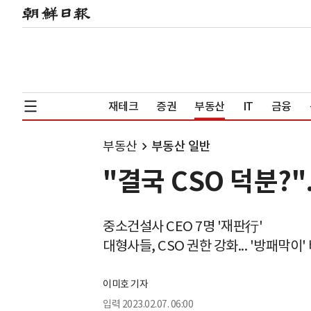
재테크
증권
부동산
IT
금융
부동산
부동산 일반
"결국 CSO 덕분?"
중소건설사 CEO 7명 '재판行'
대형사들, CSO 권한 강화... '방패막이
이미호 기자
입력
2023.02.07. 06:00