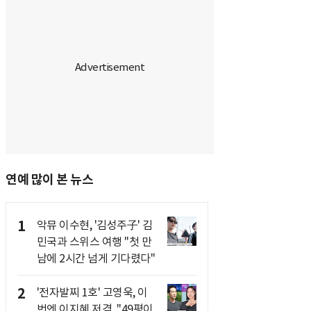
연예 많이 본 뉴스
1
악뮤 이수현, '김성주子' 김
민국과 스위스 여행 "첫 만
남에 2시간 넘게 기다렸다"
2
'전자발찌 1호' 고영욱, 이
번엔 이지혜 저격.."49평이