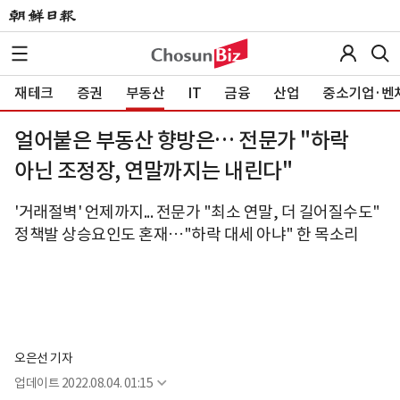
재테크
증권
부동산
IT
금융
산업
중소기업·벤
얼어붙은 부동산 향방은… 전문가 "하락
아닌 조정장, 연말까지는 내린다"
'거래절벽' 언제까지... 전문가 "최소 연말, 더 길어질수도"
정책발 상승요인도 혼재…"하락 대세 아냐" 한 목소리
오은선 기자
업데이트
2022.08.04. 01:15