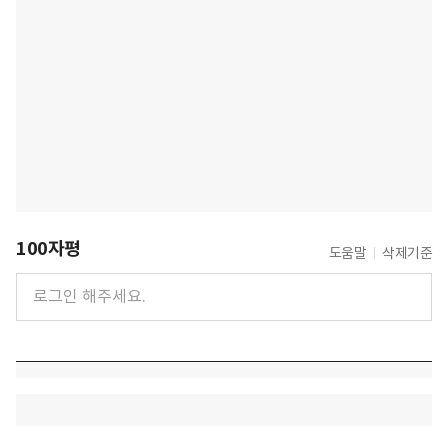
100자평
도움말
삭제기준