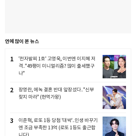
연예 많이 본 뉴스
1
'전자발찌 1호' 고영욱, 이번엔 이지혜 저
격.."49평이 미니멀리즘? 많이 출세했구
나"
2
장영란, 에녹 결혼 반대 앞장섰다.."신부
찾지 마라" (현역가왕)
3
이준혁, 로또 1등 당첨 '대박'..인생 바꾸기
엔 조금 부족한 13억 (로또 1등도 출근합
니다)