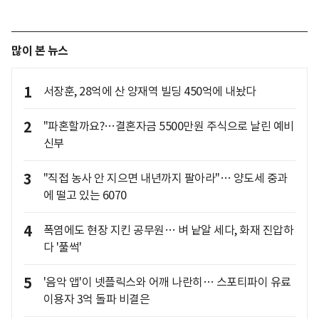
많이 본 뉴스
1
서장훈, 28억에 산 양재역 빌딩 450억에 내놨다
2
"파혼할까요?…결혼자금 5500만원 주식으로 날린 예비
신부
3
"직접 농사 안 지으면 내년까지 팔아라"… 양도세 중과
에 떨고 있는 6070
4
폭염에도 현장 지킨 공무원… 벼 낱알 세다, 화재 진압하
다 '풀썩'
5
'음악 앱'이 넷플릭스와 어깨 나란히… 스포티파이 유료
이용자 3억 돌파 비결은