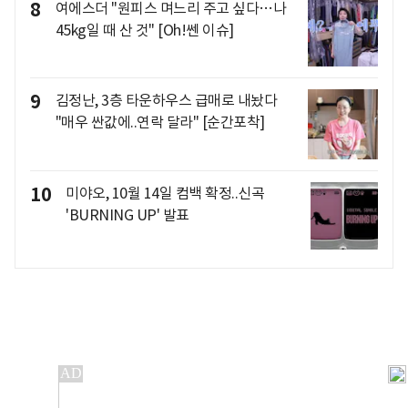
8
여에스더 "원피스 며느리 주고 싶다…나
45kg일 때 산 것" [Oh!쎈 이슈]
9
김정난, 3층 타운하우스 급매로 내놨다
"매우 싼값에..연락 달라" [순간포착]
10
미야오, 10월 14일 컴백 확정..신곡
'BURNING UP' 발표