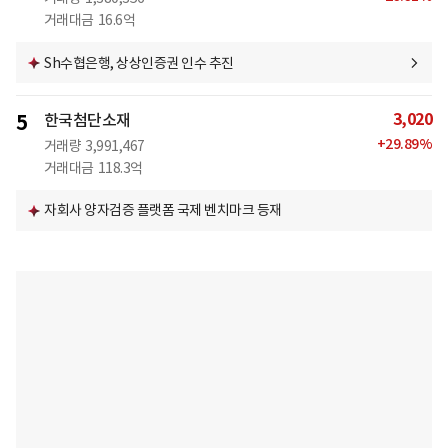
거래대금
16.6억
Sh수협은행, 상상인증권 인수 추진
3,020
5
한국첨단소재
+
29.89
%
거래량
3,991,467
거래대금
118.3억
자회사 양자검증 플랫폼 국제 벤치마크 등재