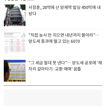
서장훈, 28억에 산 양재역 빌딩 450억에 내
놨다
"직접 농사 안 지으면 내년까지 팔아라"…
양도세 중과에 떨고 있는 6070
"그 세금 절대 못 낸다"… 양도세 공포에 '제
자리 갈아타기·교환 매매' 꿈틀