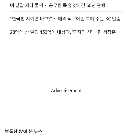
벼 낱알 세다 풀썩… 공무원 목숨 앗아간 60년 관행
"한국법 지키면 바보?"… 해외 직구에만 특혜 주는 KC 인증
28억에 산 빌딩 450억에 내놨다, '투자의 신' 내린 서장훈
부동산 많이 본 뉴스