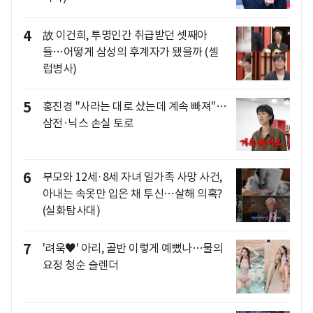
4
故 이건희, 투명인간 취급받던 셋째아
들…어떻게 삼성의 후계자가 됐을까 (셀
럽병사)
5
홍진경 "사라는 대로 샀는데 계속 빠져"…
삼전·닉스 손실 토로
6
부모와 12세·8세 자녀 일가족 사망 사건,
아내는 속옷만 입은 채 투신…살해 의혹?
(실화탐사대)
7
'려욱♥' 아리, 골반 이렇게 예뻤나…물의
요정 청순 슬렌더