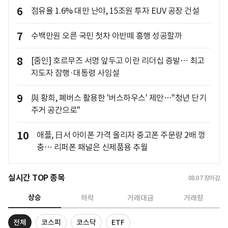
6
점유율 1.6% 대만 난야, 15조원 투자 EUV 공장 건설
7
수백만원 오른 국민 첫차 아반떼 흥행 성공할까
8
[줌인] 호르무즈 서명 앞두고 이란 리더십 증발… 최고
지도자 잠행·대통령 사임설
9
與 황희, 폐버스 활용한 '버스하우스' 제안…"청년 단기
주거 공간으로"
10
애플, 日서 아이폰 가격 올리자 중고폰 주문량 2배 껑
충… 리퍼폰 패널은 신제품용 추월
실시간 TOP 종목
08.07
장마감
상승
하락
거래대금
거래량
전체
코스피
코스닥
ETF