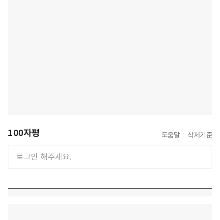
100자평
도움말
삭제기준