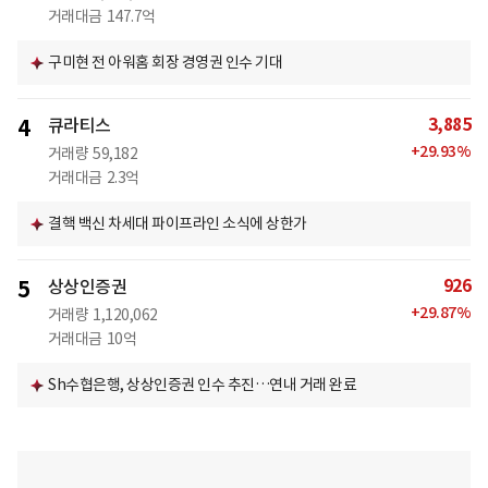
거래대금
147.7억
구미현 전 아워홈 회장 경영권 인수 기대
3,885
4
큐라티스
+
29.93
%
거래량
59,182
거래대금
2.3억
결핵 백신 차세대 파이프라인 소식에 상한가
926
5
상상인증권
+
29.87
%
거래량
1,120,062
거래대금
10억
Sh수협은행, 상상인증권 인수 추진…연내 거래 완료