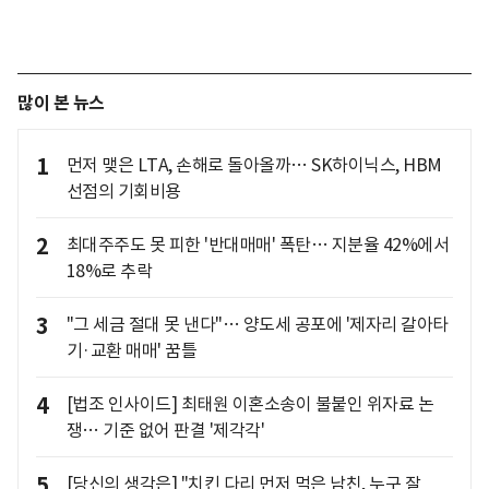
많이 본 뉴스
1
먼저 맺은 LTA, 손해로 돌아올까… SK하이닉스, HBM
선점의 기회비용
2
최대주주도 못 피한 '반대매매' 폭탄… 지분율 42%에서
18%로 추락
3
"그 세금 절대 못 낸다"… 양도세 공포에 '제자리 갈아타
기·교환 매매' 꿈틀
4
[법조 인사이드] 최태원 이혼소송이 불붙인 위자료 논
쟁… 기준 없어 판결 '제각각'
5
[당신의 생각은] "치킨 다리 먼저 먹은 남친, 누구 잘