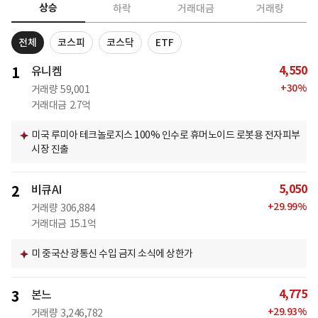
상승
하락
거래대금
거래량
전체
코스피
코스닥
ETF
4,550
1
유니켐
+
30
%
거래량
59,001
거래대금
2.7억
미국 루미아 테크놀로지스 100% 인수로 휴머노이드 로봇용 전자피부
시장 진출
5,050
2
비큐AI
+
29.99
%
거래량
306,884
거래대금
15.1억
미 중국산 광통신 수입 금지 소식에 상한가
4,775
3
본느
+
29.93
%
거래량
3,246,782