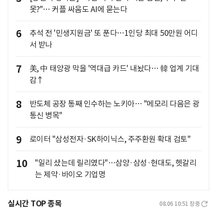
못?"… 커플 싸움도 AI에 묻는다
6
추석 전 '민생지원금' 또 푼다…1인당 최대 50만원 어디
서 받나
7
美, 中 태양광 막을 '역대급 카드' 내놨다… 韓 업계 기대
감↑
8
반도체 공장 통째 인수하는 노키아… "메모리 다음은 광
통신 병목"
9
로이터 "삼성전자·SK하이닉스, 주주환원 확대 검토"
10
"일리 샀는데 릴리였다"…삼양·삼성·현대도, 헷갈리
는 제약·바이오 기업명
실시간 TOP 종목
08.06 10:51
장중