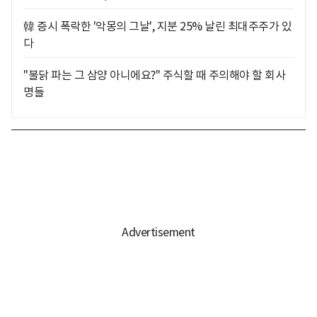
韓 증시 폭락한 '악몽의 그날', 지분 25% 날린 최대주주가 있
다
"불닭 파는 그 삼양 아니에요?" 주식할 때 주의해야 할 회사
명들