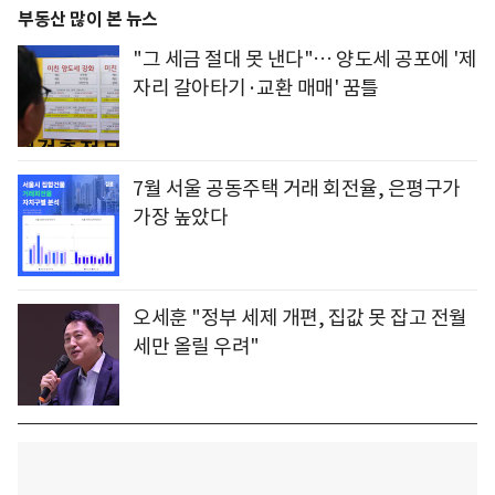
부동산 많이 본 뉴스
"그 세금 절대 못 낸다"… 양도세 공포에 '제
자리 갈아타기·교환 매매' 꿈틀
7월 서울 공동주택 거래 회전율, 은평구가
가장 높았다
오세훈 "정부 세제 개편, 집값 못 잡고 전월
세만 올릴 우려"