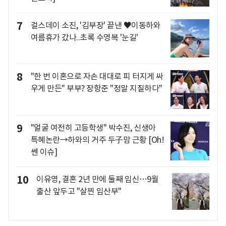
7
걸스데이 소진, '김부장' 끝낸 ♥이동하와
여름휴가 갔나..초록 수영복 '눈길'
8
"한 번 이혼으로 자손 대대로 피 터지게 싸
우게 만든" 부부? 장항준 "정말 지질하다"
9
"얼굴 여전히 고등학생" 박수진, 신생아
특혜논란→하와의 거주 두子맘 근황 [Oh!
쎈 이슈]
10
이유영, 결혼 2년 만에 둘째 임신…9월
출산 앞두고 "살찐 임산부"