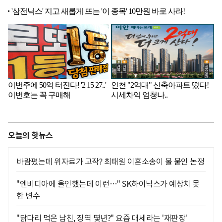
오늘의 핫뉴스
바람폈는데 위자료가 고작? 최태원 이혼소송이 불 붙인 논쟁
"엔비디아에 올인했는데 이런…" SK하이닉스가 예상치 못
한 변수
"닭다리 먹은 남친, 징역 몇년?" 요즘 대세라는 '재판장'