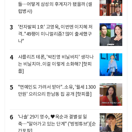
들…어떻게 삼성의 후계자가 됐을까 (셀
럽병사)
3
'전자발찌 1호' 고영욱, 이번엔 이지혜 저
격.."49평이 미니멀리즘? 많이 출세했구
나"
4
샤를리즈 테론, '박진영 비닐바지' 생각나
는 비닐치마..이걸 이렇게 소화해? [핫피
플]
5
"연예인도 가려서 받아"..소유, '월세 1300
만원' 으리으리 한남동 집 공개 [핫피플]
6
'나솔' 29기 영수, ♥옥순과 결별설 일
축…"알아가고 있는 단계" ('벙벙튜브')[순
간포착]