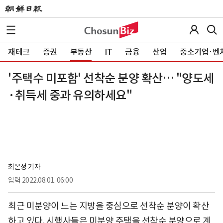
재테크
증권
부동산
IT
금융
산업
중소기업·벤
'주택수 미포함' 선착순 분양 확산… "양도세
·취득세 중과 유의하세요"
최온정 기자
입력
2022.08.01. 06:00
최근 미분양이 느는 지방을 중심으로 선착순 분양이 확산
하고 있다. 시행사들은 미분양 주택을 선착순 분양으로 계