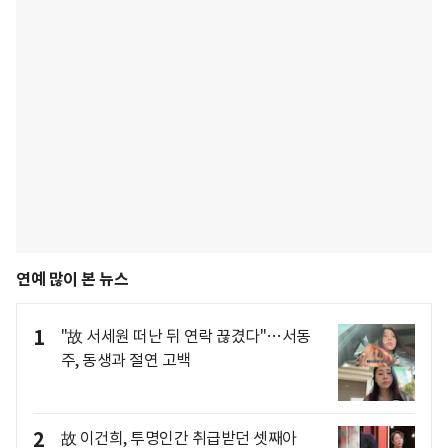
연예 많이 본 뉴스
1
"故 서세원 떠난 뒤 연락 끊겼다"…서동
주, 동생과 절연 고백
2
故 이건희, 투명인간 취급받던 셋째아