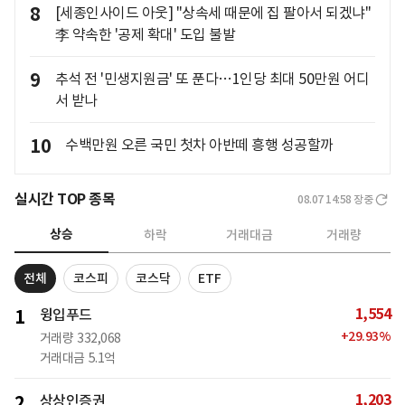
8
[세종인사이드 아웃] "상속세 때문에 집 팔아서 되겠냐"
李 약속한 '공제 확대' 도입 불발
9
추석 전 '민생지원금' 또 푼다…1인당 최대 50만원 어디
서 받나
10
수백만원 오른 국민 첫차 아반떼 흥행 성공할까
실시간 TOP 종목
08.07 14:58
장중
상승
하락
거래대금
거래량
전체
코스피
코스닥
ETF
1,554
1
윙입푸드
+
29.93
%
거래량
332,068
거래대금
5.1억
1,203
2
상상인증권