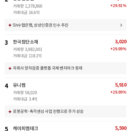
+
29.91
%
거래량
1,378,860
거래대금
16.6억
Sh수협은행, 상상인증권 인수 추진
3,020
3
한국첨단소재
+
29.89
%
거래량
3,982,001
거래대금
118.1억
자회사 양자검증 플랫폼 국제 벤치마크 등재
5,910
4
유니켐
+
29.89
%
거래량
58,020
거래대금
3.4억
로봇공학·촉각센싱 사업 진행으로 주가 상승
5,590
5
케이피엠테크