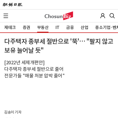
재테크
증권
부동산
IT
금융
산업
중소기업·벤
다주택자 종부세 절반으로 '뚝'… "팔지 않고
보유 늘어날 듯"
[2022년 세제개편안]
다주택자 종부세 절반으로 줄어
전문가들 "매물 처분 압박 줄어"
김송이 기자