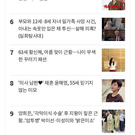
6
부모와 12세·8세 자녀 일가족 사망 사건,
아내는 속옷만 입은 채 투신…살해 의혹?
(실화탐사대)
7
63세 황신혜, 여름 맞이 근황…나이 무색
한 꾸러기 패션
8
'의사 남편♥' 재혼 윤해영, 55세 믿기지
않는 미모
9
양희은, '각막이식 수술' 후 지팡이 짚은 근
황..'암투병' 박미선·이성미와 '밝은미소'