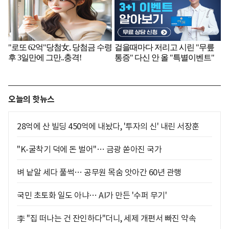
오늘의 핫뉴스
28억에 산 빌딩 450억에 내놨다, '투자의 신' 내린 서장훈
"K-굴착기 덕에 돈 벌어"… 금광 쏟아진 국가
벼 낱알 세다 풀썩… 공무원 목숨 앗아간 60년 관행
국민 초토화 일도 아냐… AI가 만든 '수퍼 무기'
李 "집 떠나는 건 잔인하다"더니, 세제 개편서 빠진 약속