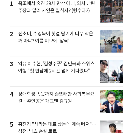
1
욕조에서 숨진 29세 만삭 아내, 의사 남편
주장과 달리 사인은 질식사? (형수다2)
2
전소미, 수영복이 핫걸 담기에 너무 작은
거 아냐? 여름 미모에 '깜짝'
3
악뮤 이수현, '김성주子' 김민국과 스위스
여행 "첫 만남에 2시간 넘게 기다렸다"
4
장애학생 속옷까지 손빨래한 사회복무요
원…주인공은 개그맨 김규원
5
홍진경 "사라는 대로 샀는데 계속 빠져"…
삼전·닉스 손실 토로