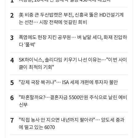
1
2
美 비중 큰 두산밥캣은 부진, 신흥국 뚫은 HD건설기계
는 선전… 시장 전략에 엇갈린 희비
3
폭염에도 현장 지킨 공무원… 벼 낱알 세다, 화재 진압하
다 '풀썩'
4
SK하이닉스, 솔리다임 키우기 나선 이유는…"이번 사이
클이 최적의 기회"
5
"강제 국장 복귀냐"… ISA 세제 개편에 투자자 불만
6
"파혼할까요?…결혼자금 5500만원 주식으로 날린 예비
신부
7
"직접 농사 안 지으면 내년까지 팔아라"… 양도세 중과
에 떨고 있는 6070