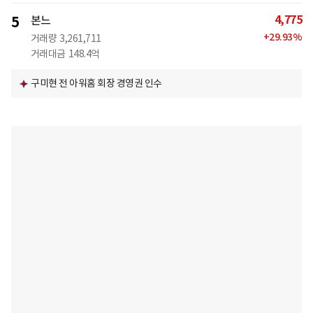
4,775
5
본느
+
29.93
%
거래량
3,261,711
거래대금
148.4억
구미현 전 아워홈 회장 경영권 인수