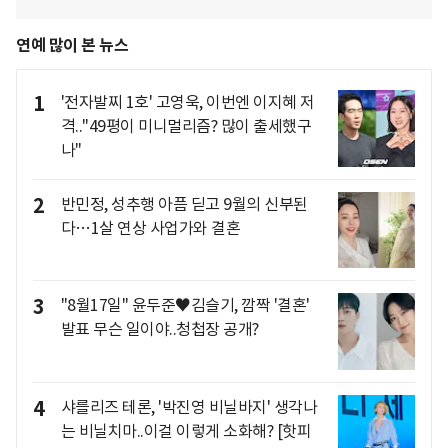
연예 많이 본 뉴스
1
'전자발찌 1호' 고영욱, 이번엔 이지혜 저
격.."49평이 미니멀리즘? 많이 출세했구
나"
2
반민정, 성추행 아픔 딛고 9월의 신부된
다…1살 연상 사업가와 결혼
3
"8월17일" 윤두준♥김슬기, 깜짝 '결혼'
발표 무슨 일이야..청첩장 공개?
4
샤를리즈 테론, '박진영 비닐바지' 생각나
는 비닐치마..이걸 이렇게 소화해? [핫피