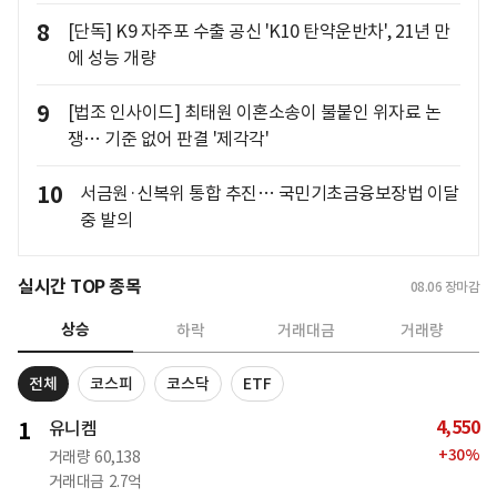
8
[단독] K9 자주포 수출 공신 'K10 탄약운반차', 21년 만
에 성능 개량
9
[법조 인사이드] 최태원 이혼소송이 불붙인 위자료 논
쟁… 기준 없어 판결 '제각각'
10
서금원·신복위 통합 추진… 국민기초금융보장법 이달
중 발의
실시간 TOP 종목
08.06
장마감
상승
하락
거래대금
거래량
전체
코스피
코스닥
ETF
4,550
1
유니켐
+
30
%
거래량
60,138
거래대금
2.7억