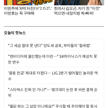
오늘의 핫뉴스
"그 세금 절대 못 낸다" 양도세 공포, 부자들의 '절세법'
"엔비디아에 올인했는데 이런…" SK하이닉스가 예상치 못
한 변수
'중동 천궁' 제대로 터졌다… LIG 2분기 벌어들인 놀라운 액
수
"스타벅스 진짜 안 가나?"… 탱크데이 논란 후 바뀐 결제 순
위
"불닭 파는 그 삼양 아니에요?" 주식할 때 주의해야 할 회사