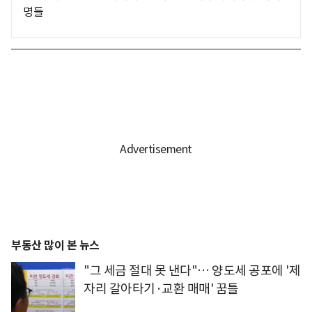
명들
부동산 많이 본 뉴스
"그 세금 절대 못 낸다"… 양도세 공포에 '제
자리 갈아타기·교환 매매' 꿈틀