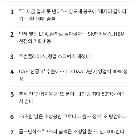
1
"그 세금 절대 못 낸다"… 양도세 공포에 '제자리 갈아타
기·교환 매매' 꿈틀
2
먼저 맺은 LTA, 손해로 돌아올까… SK하이닉스, HBM
선점의 기회비용
3
투썸플레이스, 정말 스타벅스 제쳤나
4
UAE '천궁Ⅱ' 수출에… LIG D&A, 2분기 영업익 30% 성
장
5
추석 전 '민생지원금' 또 푼다…1인당 최대 50만원 어디
서 받나
6
23조원 남은 소상공인 코로나 대출… 정부, 또 탕감하나
7
골드만삭스 "코스피 급락은 조정일 뿐…1만2000 간다"