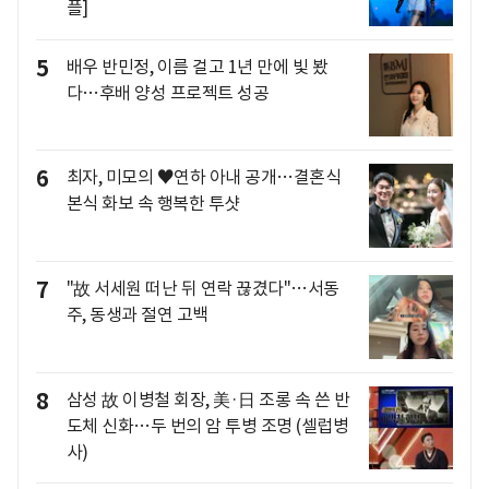
플]
5
배우 반민정, 이름 걸고 1년 만에 빛 봤
다…후배 양성 프로젝트 성공
6
최자, 미모의 ♥연하 아내 공개…결혼식
본식 화보 속 행복한 투샷
7
"故 서세원 떠난 뒤 연락 끊겼다"…서동
주, 동생과 절연 고백
8
삼성 故 이병철 회장, 美·日 조롱 속 쓴 반
도체 신화…두 번의 암 투병 조명 (셀럽병
사)