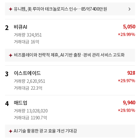
유니켐, 美 루미아 테크놀로지스 인수…85억7400만원
5,050
2
비큐AI
+
29.99
%
거래량
324,951
거래대금
16억
비즈플레이와 전략적 제휴, AI 기반 출장·경비 관리 서비스 고도화
928
3
이스트에이드
+
29.97
%
거래량
2,620,951
거래대금
22.3억
9,940
4
매드업
+
29.93
%
거래량
13,028,020
거래대금
1190.7억
AI 기술 활용한 광고 효율 개선 기대감