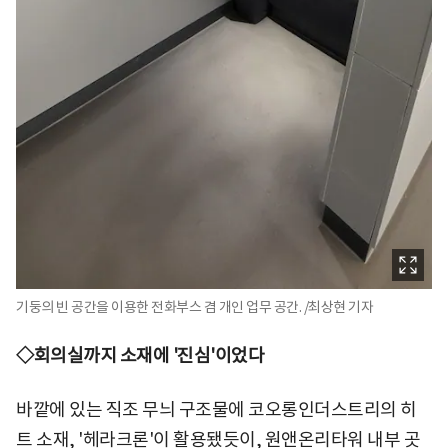
기둥의 빈 공간을 이용한 전화부스 겸 개인 업무 공간. /최상현 기자
◇회의실까지 소재에 '진심'이었다
바깥에 있는 직조 무늬 구조물에 코오롱인더스트리의 히
트 소재, '헤라크론'이 활용됐듯이, 원앤온리타워 내부 곳