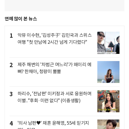
연예 많이 본 뉴스
1
악뮤 이수현, '김성주子' 김민국과 스위스
여행 "첫 만남에 2시간 넘게 기다렸다"
2
제주 해변의 '차범근 며느리'가 왜이리 예
뻐? 한채아, 청량미 뿜뿜
3
하리수, '전남편' 미키정과 서로 응원하며
이별.."후회·미련 없다" (이중생활)
4
'의사 남편♥' 재혼 윤해영, 55세 믿기지