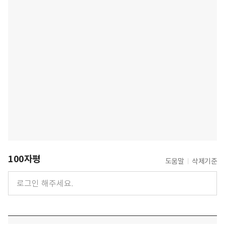
100자평
도움말
삭제기준