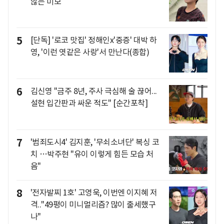
않는 미모
5
[단독] '로코 맛집' 정해인x'중증' 대박 하
영, '이런 엿같은 사랑'서 만난다(종합)
6
김신영 "금주 8년, 주사 극심해 술 끊어...
설현 입간판과 싸운 적도" [순간포착]
7
'범죄도시4' 김지훈, '무쇠소녀단' 복싱 코
치 …박주현 "유이 이렇게 힘든 모습 처
음"
8
'전자발찌 1호' 고영욱, 이번엔 이지혜 저
격.."49평이 미니멀리즘? 많이 출세했구
나"