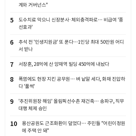
계와 거버넌스"
5
도수치료 막으니 신장분사·체외충격파로… 비급여 '풍
선효과'
6
추석 전 '민생지원금' 또 푼다…1인당 최대 50만원 어디
서 받나
7
서장훈, 28억에 산 양재역 빌딩 450억에 내놨다
8
폭염에도 현장 지킨 공무원… 벼 낱알 세다, 화재 진압하
다 '풀썩'
9
'추진위원장 해임' 올림픽선수촌 재건축… 송파구, 직무
대행 체제 승인
10
용산공원도 근조화환이 덮었다… 주민들 "어린이정원
에 주택 안 돼"