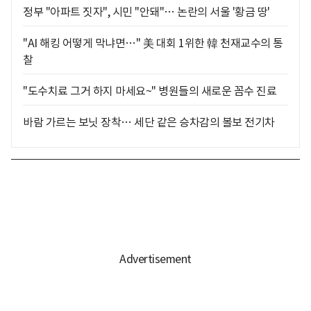
정부 "아파트 짓자", 시민 "안돼"… 논란의 서울 '황금 땅'
"AI 해킹 어떻게 막냐면…" 美 대회 1위한 韓 천재교수의 통
찰
"도수치료 그거 하지 마세요~" 병원들의 새로운 꼼수 진료
바람 가르는 보닛 장착… 세단 같은 승차감의 볼보 전기차