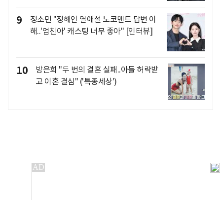
9
정소민 "정해인 열애설 노코멘트 답변 이
해..'엄친아' 캐스팅 너무 좋아" [인터뷰]
10
방은희 "두 번의 결혼 실패..아들 허락받
고 이혼 결심" ('특종세상')
개인정보처리방침
앱설치(Android)
본 사이트의 주가 시세정보는 정보 제공 목적이며, 오류가