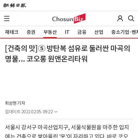
재테크
증권
부동산
IT
금융
산업
중소기업·벤
[건축의 맛]⑤ 방탄복 섬유로 둘러싼 마곡의
명물... 코오롱 원앤온리타워
최상현 기자
업데이트
2022.02.05. 09:22
서울시 강서구 마곡산업지구, 서울식물원을 마주한 입지
에는 건축으로 쌓아올린 '옷'이 자리하고 있다. 바로 코오