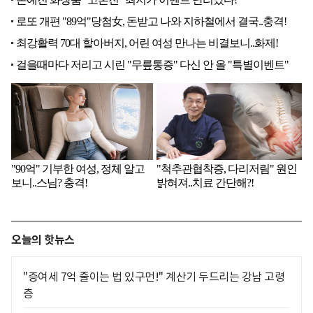
오늘의 핫뉴스
"증여세 7억 줄이는 법 있구먼!" 계산기 두드리는 강남 고령
층