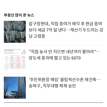
부동산 많이 본 뉴스
압구정현대, 직접 증여가 매각 후 현금 증여
보다 세금 7억 덜 낸다…계산기 두드리는 강
남 고령층
"직접 농사 안 지으면 내년까지 팔아라"…
양도세 중과에 떨고 있는 6070
'추진위원장 해임' 올림픽선수촌 재건축…
송파구, 직무대행 체제 승인