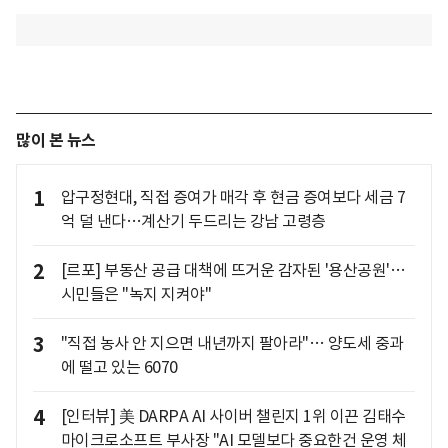
많이 본 뉴스
1
압구정현대, 직접 증여가 매각 후 현금 증여보다 세금 7
억 덜 낸다…계산기 두드리는 강남 고령층
2
[르포] 부동산 공급 대책에 뜨거운 감자된 '용산공원'…
시민들은 "녹지 지켜야"
3
"직접 농사 안 지으면 내년까지 팔아라"… 양도세 중과
에 떨고 있는 6070
4
[인터뷰] 美 DARPA AI 사이버 챌린지 1위 이끈 김태수
마이크로소프트 부사장 "AI 모델보다 중요한건 운영 체