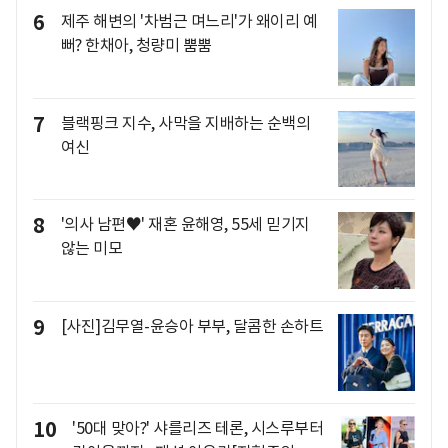
6
제주 해변의 '차범근 며느리'가 왜이리 예
뻐? 한채아, 청량미 뿜뿜
7
블랙핑크 지수, 사막을 지배하는 순백의
여신
8
'의사 남편♥' 재혼 윤해영, 55세 믿기지
않는 미모
9
[사진]김무열-윤승아 부부, 달콤한 손하트
10
'50대 맞아?' 샤를리즈 테론, 시스루부터