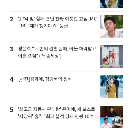
2
'17억 빚' 함께 견딘 친母 애틋한 효심..MC
그리 "제가 챙겨야죠" 뭉클
3
방은희 "두 번의 결혼 실패..아들 허락받고
이혼 결심" ('특종세상')
4
[사진]김희애, 청담룩의 정석
5
'최고급 자동차 판매왕' 윤미애, 새 보스로
'사당귀' 출격 "최고 실적 당시 연봉 10억"