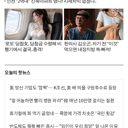
오늘의 핫뉴스
美 방산 기업도 '깜짝'… K조선, 美 배 띄울 구원투수로 등장
"말 어눌하면 빨리 병원 와라" 韓 매년 10만명 걸리는 질환
휴가철에 회 먹기 글렀네… 폭염에 가격 치솟은 '국민 횟감'
반도체도 쭉쭉 빠진 증시… "외인이 우리 희망" 말 나온 이유