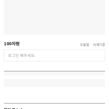
100자평
도움말
삭제기준