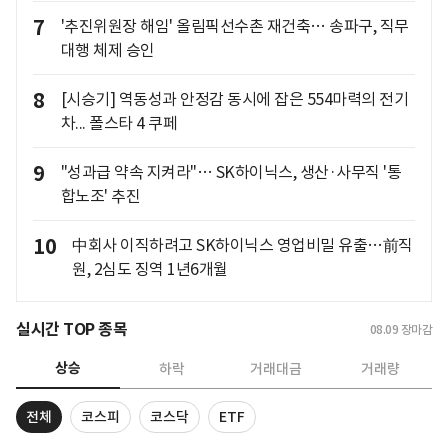
7
'추진위원장 해임' 올림픽선수촌 재건축… 송파구, 직무
대행 체제 승인
8
[시승기] 역동성과 안정감 동시에 잡은 554마력의 전기
차... 폴스타 4 쿠페
9
"성과급 약속 지켜라"… SK하이닉스, 생산·사무직 '통
합노조' 추진
10
中회사 이직하려고 SK하이닉스 영업비밀 유출…前직
원, 2심도 징역 1년6개월
실시간 TOP 종목
08.09
장마감
상승
하락
거래대금
거래량
전체
코스피
코스닥
ETF