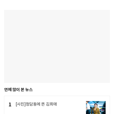
연예 많이 본 뉴스
1
[사진]청담동에 뜬 김희애