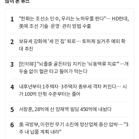
많이 본 뉴스
1
"한화는 조선소 인수, 우리는 노하우를 판다"… HD현대,
美에 조선 기술·운영·관리 방법 수출
2
보유세 강화에 '세 낀 집' 퇴로… 토허제 실거주 예외 확
대 추진
3
[인터뷰] "뇌졸중 골든타임 지키는 '뇌동맥류 치료'"…개
두술 없이 혈관 타고 들어가 막는다
4
내후년부터 1주택자·3주택자 종부세 격차 커진다… 시
가 100억 안팎 수준부터는 줄어
5
서장훈, 28억에 산 양재역 빌딩 450억에 내놨다
6
美 국방부, 이란전 무기 소진에 방산업체 증산 압박… "3
주 내 납품 계획 내라"