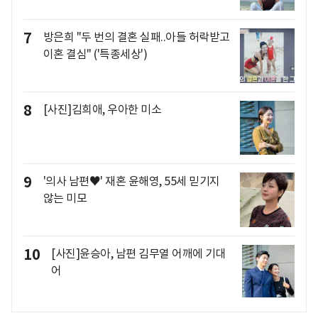
7
방은희 "두 번의 결혼 실패..아들 허락받고
이혼 결심" ('특종세상')
8
[사진]김희애, 우아한 미소
9
'의사 남편♥' 재혼 윤해영, 55세 믿기지
않는 미모
10
[사진]윤승아, 남편 김무열 어깨에 기대
어