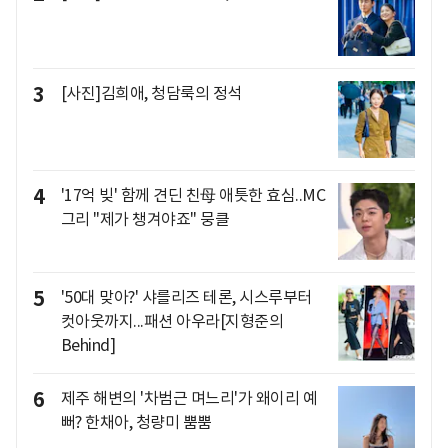
3
[사진]김희애, 청담룩의 정석
4
'17억 빚' 함께 견딘 친母 애틋한 효심..MC
그리 "제가 챙겨야죠" 뭉클
5
'50대 맞아?' 샤를리즈 테론, 시스루부터
컷아웃까지...패션 아우라[지형준의
Behind]
6
제주 해변의 '차범근 며느리'가 왜이리 예
뻐? 한채아, 청량미 뿜뿜