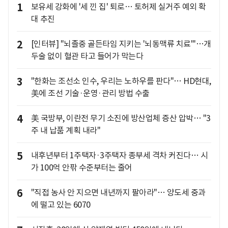
1
보유세 강화에 '세 낀 집' 퇴로… 토허제 실거주 예외 확
대 추진
2
[인터뷰] "뇌졸중 골든타임 지키는 '뇌동맥류 치료'"…개
두술 없이 혈관 타고 들어가 막는다
3
"한화는 조선소 인수, 우리는 노하우를 판다"… HD현대,
美에 조선 기술·운영·관리 방법 수출
4
美 국방부, 이란전 무기 소진에 방산업체 증산 압박… "3
주 내 납품 계획 내라"
5
내후년부터 1주택자·3주택자 종부세 격차 커진다… 시
가 100억 안팎 수준부터는 줄어
6
"직접 농사 안 지으면 내년까지 팔아라"… 양도세 중과
에 떨고 있는 6070