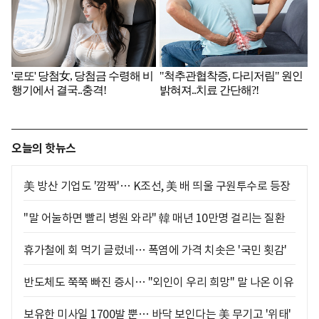
오늘의 핫뉴스
美 방산 기업도 '깜짝'… K조선, 美 배 띄울 구원투수로 등장
"말 어눌하면 빨리 병원 와라" 韓 매년 10만명 걸리는 질환
휴가철에 회 먹기 글렀네… 폭염에 가격 치솟은 '국민 횟감'
반도체도 쭉쭉 빠진 증시… "외인이 우리 희망" 말 나온 이유
보유한 미사일 1700발 뿐… 바닥 보인다는 美 무기고 '위태'