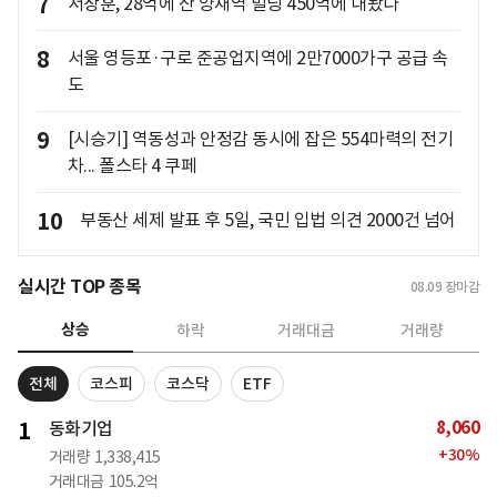
7
서장훈, 28억에 산 양재역 빌딩 450억에 내놨다
8
서울 영등포·구로 준공업지역에 2만7000가구 공급 속
도
9
[시승기] 역동성과 안정감 동시에 잡은 554마력의 전기
차... 폴스타 4 쿠페
10
부동산 세제 발표 후 5일, 국민 입법 의견 2000건 넘어
실시간 TOP 종목
08.09
장마감
상승
하락
거래대금
거래량
전체
코스피
코스닥
ETF
8,060
1
동화기업
+
30
%
거래량
1,338,415
거래대금
105.2억