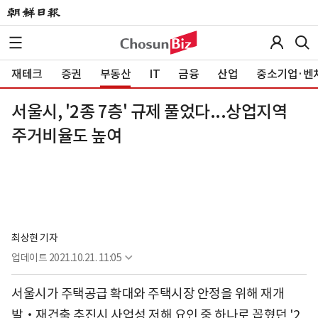
재테크
증권
부동산
IT
금융
산업
중소기업·벤
서울시, '2종 7층' 규제 풀었다...상업지역
주거비율도 높여
최상현 기자
업데이트
2021.10.21. 11:05
서울시가 주택공급 확대와 주택시장 안정을 위해 재개
발‧재건축 추진시 사업성 저해 요인 중 하나로 꼽혔던 '2