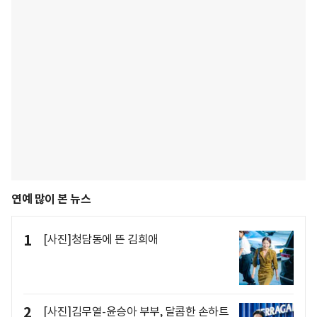
연예 많이 본 뉴스
1
[사진]청담동에 뜬 김희애
2
[사진]김무열-윤승아 부부, 달콤한 손하트