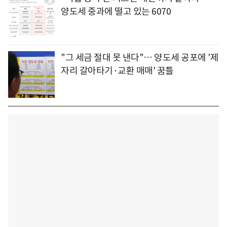
양도세 중과에 떨고 있는 6070
"그 세금 절대 못 낸다"… 양도세 공포에 '제
자리 갈아타기·교환 매매' 꿈틀