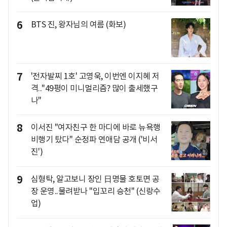
6
BTS 진, 왕자님의 여름 (화보)
7
'전자발찌 1호' 고영욱, 이번엔 이지혜 저
격.."49평이 미니멀리즘? 많이 출세했구
나"
8
이서진 "여자친구 한 마디에 바로 뉴욕행
비행기 탔다" 순정파 연애담 공개 ('비서
진')
9
심형탁, 알고보니 장인 日명물 호토면 공
장 운영..물려받나 "입꼬리 승천" (신랑수
업)