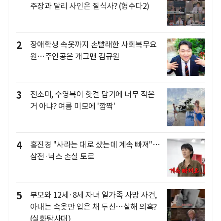
주장과 달리 사인은 질식사? (형수다2)
2
장애학생 속옷까지 손빨래한 사회복무요
원…주인공은 개그맨 김규원
3
전소미, 수영복이 핫걸 담기에 너무 작은
거 아냐? 여름 미모에 '깜짝'
4
홍진경 "사라는 대로 샀는데 계속 빠져"…
삼전·닉스 손실 토로
5
부모와 12세·8세 자녀 일가족 사망 사건,
아내는 속옷만 입은 채 투신…살해 의혹?
(실화탐사대)