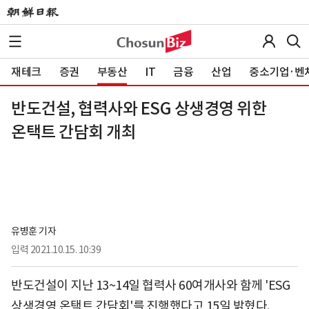
재테크
증권
부동산
IT
금융
산업
중소기업·벤
반도건설, 협력사와 ESG 상생경영 위한
온택트 간담회 개최
유병훈 기자
입력
2021.10.15. 10:39
반도건설이 지난 13~14일 협력사 60여개사와 함께 'ESG
상생경영 온택트 간담회'를 진행했다고 15일 밝혔다.