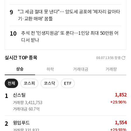
9
"그 세금 절대 못 낸다"… 양도세 공포에 '제자리 갈아타
기·교환 매매' 꿈틀
10
추석 전 '민생지원금' 또 푼다…1인당 최대 50만원 어
디서 받나
실시간 TOP 종목
08.07 13:56
장중
상승
하락
거래대금
거래량
전체
코스피
코스닥
ETF
1,852
1
신스틸
+
29.96
%
거래량
3,411,753
거래대금
60.7억
1,554
2
윙입푸드
+
29.93
%
거래량
331,832