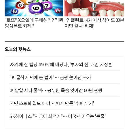
오늘의 핫뉴스
28억에 산 빌딩 450억에 내놨다, '투자의 신' 내린 서장훈
"K-굴착기 덕에 돈 벌어"… 금광 쏟아진 국가
벼 낱알 세다 풀썩… 공무원 목숨 앗아간 60년 관행
국민 초토화 일도 아냐… AI가 만든 '수퍼 무기'
SK하이닉스 "지금이 최적기"… 미국서 키우는 '돈줄'