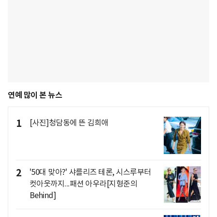
연예 많이 본 뉴스
1
[사진]청담동에 뜬 김희애
2
'50대 맞아?' 샤를리즈 테론, 시스루부터
컷아웃까지...패션 아우라[지형준의
Behind]