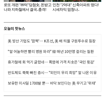
오늘의 핫뉴스
美 방산 기업도 '깜짝'… K조선, 美 배 띄울 구원투수로 등장
"말 어눌하면 빨리 병원 와라" 韓 매년 10만명 걸리는 질환
휴가철에 회 먹기 글렀네… 폭염에 가격 치솟은 '국민 횟감'
반도체도 쭉쭉 빠진 증시… "외인이 우리 희망" 말 나온 이유
보유한 미사일 1700발 뿐… 바닥 보인다는 美 무기고 '위태'