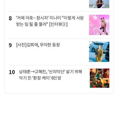
8
'거제 야호~ 창시자' 미나미 "이렇게 사랑
받는 밈 될 줄 몰라" [인터뷰③]
9
[사진]김희애, 우아한 등장
10
남태훈→고혜진, '신의악단' 살기 위해
악기 든 '환장 케미' 6인방