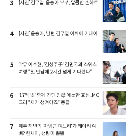
3
[사진]김무열-윤승아 부부, 달콤한 손하트
4
[사진]윤승아, 남편 김무열 어깨에 기대어
5
악뮤 이수현, '김성주子' 김민국과 스위스
여행 "첫 만남에 2시간 넘게 기다렸다"
6
'17억 빚' 함께 견딘 친母 애틋한 효심..MC
그리 "제가 챙겨야죠" 뭉클
7
제주 해변의 '차범근 며느리'가 왜이리 예
뻐? 한채아, 청량미 뿜뿜