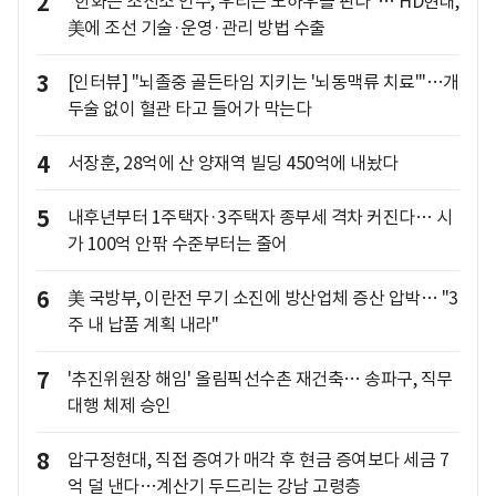
2
"한화는 조선소 인수, 우리는 노하우를 판다"… HD현대,
美에 조선 기술·운영·관리 방법 수출
3
[인터뷰] "뇌졸중 골든타임 지키는 '뇌동맥류 치료'"…개
두술 없이 혈관 타고 들어가 막는다
4
서장훈, 28억에 산 양재역 빌딩 450억에 내놨다
5
내후년부터 1주택자·3주택자 종부세 격차 커진다… 시
가 100억 안팎 수준부터는 줄어
6
美 국방부, 이란전 무기 소진에 방산업체 증산 압박… "3
주 내 납품 계획 내라"
7
'추진위원장 해임' 올림픽선수촌 재건축… 송파구, 직무
대행 체제 승인
8
압구정현대, 직접 증여가 매각 후 현금 증여보다 세금 7
억 덜 낸다…계산기 두드리는 강남 고령층