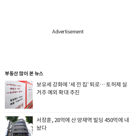
부동산 많이 본 뉴스
보유세 강화에 '세 낀 집' 퇴로… 토허제 실
거주 예외 확대 추진
서장훈, 28억에 산 양재역 빌딩 450억에 내
놨다