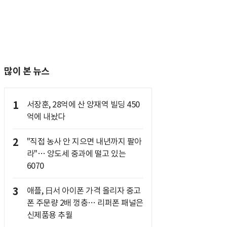
많이 본 뉴스
1
서장훈, 28억에 산 양재역 빌딩 450
억에 내놨다
2
"직접 농사 안 지으면 내년까지 팔아
라"… 양도세 중과에 떨고 있는
6070
3
애플, 日서 아이폰 가격 올리자 중고
폰 주문량 2배 껑충… 리퍼폰 패널은
신제품용 추월