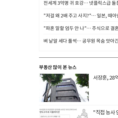
전세계 3억명 귀 호강… 넷플릭스급 돌
"저걸 왜 2배 주고 사지?"… 일본, 때
"파혼 말할 엄두 안 나"… 주식으로 결
벼 낱알 세다 풀썩… 공무원 목숨 앗아간
부동산 많이 본 뉴스
서장훈, 28
"직접 농사