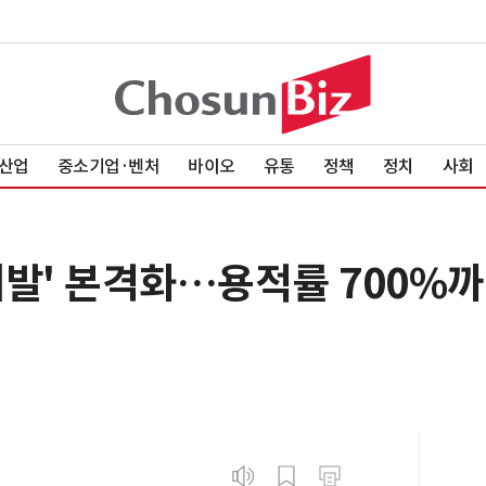
산업
중소기업·벤처
바이오
유통
정책
정치
사회
개발' 본격화…용적률 700%까