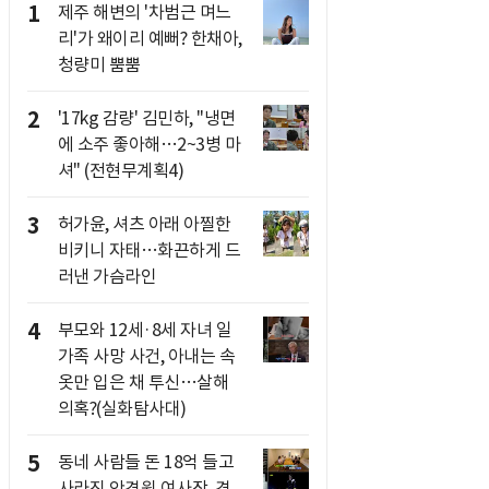
1
제주 해변의 '차범근 며느
리'가 왜이리 예뻐? 한채아,
청량미 뿜뿜
2
'17kg 감량' 김민하, "냉면
에 소주 좋아해…2~3병 마
셔" (전현무계획4)
3
허가윤, 셔츠 아래 아찔한
비키니 자태…화끈하게 드
러낸 가슴라인
4
부모와 12세·8세 자녀 일
가족 사망 사건, 아내는 속
옷만 입은 채 투신…살해
의혹?(실화탐사대)
5
동네 사람들 돈 18억 들고
사라진 안경원 여사장, 경