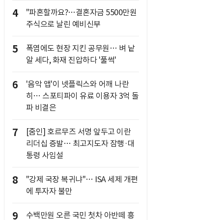
4
"파혼할까요?…결혼자금 5500만원
주식으로 날린 예비신부
5
폭염에도 현장 지킨 공무원… 벼 낱
알 세다, 화재 진압하다 '풀썩'
6
'음악 앱'이 넷플릭스와 어깨 나란
히… 스포티파이 유료 이용자 3억 돌
파 비결은
7
[줌인] 호르무즈 서명 앞두고 이란
리더십 증발… 최고지도자 잠행·대
통령 사임설
8
"강제 국장 복귀냐"… ISA 세제 개편
에 투자자 불만
9
수백만원 오른 국민 첫차 아반떼 흥