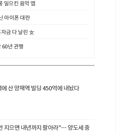
풍 일으킨 음악 앱
아닌 아이폰 대란
혼자금 다 날린 女
 60년 관행
억에 산 양재역 빌딩 450억에 내놨다
 안 지으면 내년까지 팔아라"… 양도세 중