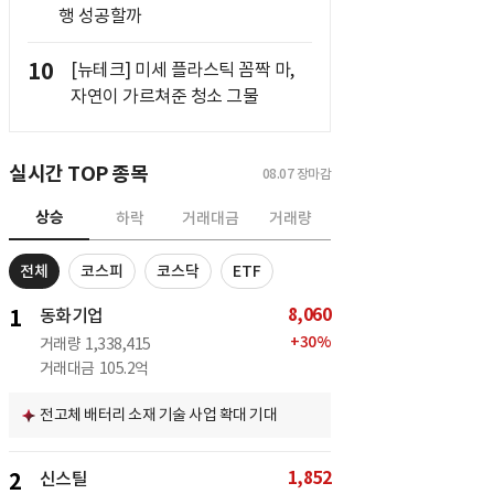
행 성공할까
10
[뉴테크] 미세 플라스틱 꼼짝 마,
자연이 가르쳐준 청소 그물
실시간 TOP 종목
08.07
장마감
상승
하락
거래대금
거래량
전체
코스피
코스닥
ETF
8,060
1
동화기업
+
30
%
거래량
1,338,415
거래대금
105.2억
전고체 배터리 소재 기술 사업 확대 기대
1,852
2
신스틸