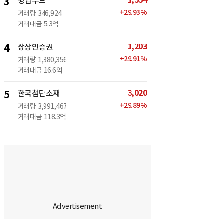
1,554
3
윙입푸드
+
29.93
%
거래량
346,924
거래대금
5.3억
1,203
4
상상인증권
+
29.91
%
거래량
1,380,356
거래대금
16.6억
3,020
5
한국첨단소재
+
29.89
%
거래량
3,991,467
거래대금
118.3억