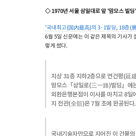
◇ 1970년 서울 삼일대로 앞 '맘모스 빌딩
'국내최고(国內最高)의 3·1빌딩, 18층(層
6월 5일 신문에는 이 같은 제목의 기사가
렇게 썼다.
지상 31층 지하2층으로 연건평(延建
맘모스「삼일로(三一路)빌딩」에는 
외환은행본점이 이사를 마치고 8일에
지 전관(全舘)은 7월 초에 완공된다.
국내기술자만으로 지어진 이 건물의 