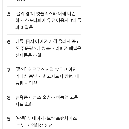
5
'음악 앱'이 넷플릭스와 어깨 나란
히… 스포티파이 유료 이용자 3억 돌
파 비결은
6
애플, 日서 아이폰 가격 올리자 중고
폰 주문량 2배 껑충… 리퍼폰 패널은
신제품용 추월
7
[줌인] 호르무즈 서명 앞두고 이란
리더십 증발… 최고지도자 잠행·대
통령 사임설
8
뉴욕증시 혼조 출발… 비농업 고용
지표 소화
9
[단독] 부대찌개·보쌈 프랜차이즈
'놀부' 기업회생 신청