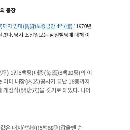
'의 등장
)까지 임대(賃貸)보증금만 4억(億).'
1970년
 실렸다. 당시 조선일보는 삼일빌딩에 대해 이
坪) 1만5백평(매층(每層)3백20평)의 이
이미 내장(内装)공사가 끝난 18층까지
 개점식(開店式)을 갖기로 돼있다. 나머
값은 대지(垈地)(5백68평)값을뺀 순