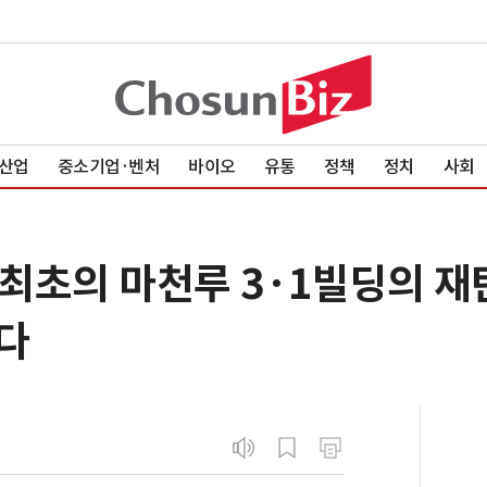
산업
중소기업·벤처
바이오
유통
정책
정치
사회
 최초의 마천루 3·1빌딩의 
다