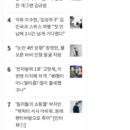
은 개그맨 김규원
4
악뮤 이수현, '김성주子' 김
민국과 스위스 여행 "첫 만
남에 2시간 넘게 기다렸다"
5
"눈만 4번 성형" 장영란, 물
오른 바비 인형 얼굴 자랑
6
'전자발찌 1호' 고영욱, 이
번엔 이지혜 저격.."49평이
미니멀리즘? 많이 출세했
구나"
7
'킬러들의 쇼핑몰' 박지빈
"캐릭터 서사 아쉬워..원래
팬티바람으로 죽어" [인터
뷰①]