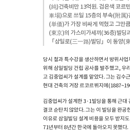
(純)건축비만 13억원. 검은색 코르
車場)으로 쓰일 15층의 부속(附属
(単価)가 가장 비싸게 먹혔고 그만큼
(東京)의 가스미가세끼(36층)빌딩과
「삼일로(三一路)빌딩」이 동양(東
당시 철과 특수강을 생산하면서 방위사업
위해 삼일빌딩 건립 공사를 발주했고, 우
고 김중업씨가 설계를 맡았다. 그는 김수근
현대 건축의 거장 르코르뷔지에(1887~19
김중업씨가 설계한 3·1빌딩을 통해 근대 
결코 순탄치 않았다. 그는 이 빌딩을 완공
이유로 삼일빌딩 설계 비용을 모두 받지도 못
71년부터 8년간 한국에 돌아오지 못했다.