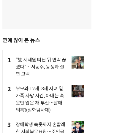
연예 많이 본 뉴스
1
"故 서세원 떠난 뒤 연락 끊
겼다"…서동주, 동생과 절
연 고백
2
부모와 12세·8세 자녀 일
가족 사망 사건, 아내는 속
옷만 입은 채 투신…살해
의혹?(실화탐사대)
3
장애학생 속옷까지 손빨래
한 사회복무요원…주인공