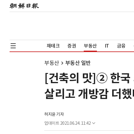
재테크
증권
부동산
IT
금융
부동산
부동산 일반
[건축의 맛]② 한국
살리고 개방감 더했
허지윤 기자
업데이트
2021.06.24. 11:42