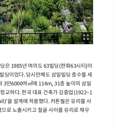
빌딩은 1985년 여의도 63빌딩(한화63시티)이
빌딩이었다. 당시만해도 삼일빌딩 층수를 세
 3만6000여㎡에 114m, 31층 높이의 삼일
교하다. 한국 대표 건축가 김중업(1922~1
wall)'을 설계에 적용했다. 커튼월은 유리를 사
외벽으로 노출시키고 철골 사이를 유리로 채우