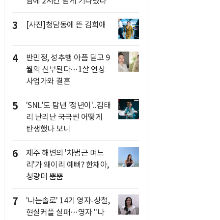
남에 2시간 넘게 기다렸다"
3
[사진]청담동에 뜬 김희애
4
반민정, 성추행 아픔 딛고 9
월의 신부된다…1살 연상
사업가와 결혼
5
'SNL'도 탐낸 '정년이'..김태
리 난리난 국극씬 어떻게
탄생했나 보니
6
제주 해변의 '차범근 며느
리'가 왜이리 예뻐? 한채아,
청량미 뿜뿜
7
'나는솔로' 14기 영자-상철,
현실커플 실패…영자 "나