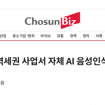
산업
중소기업·벤처
바이오
유통
정책
정치
사회
역세권 사업서 자체 AI 음성인
적용