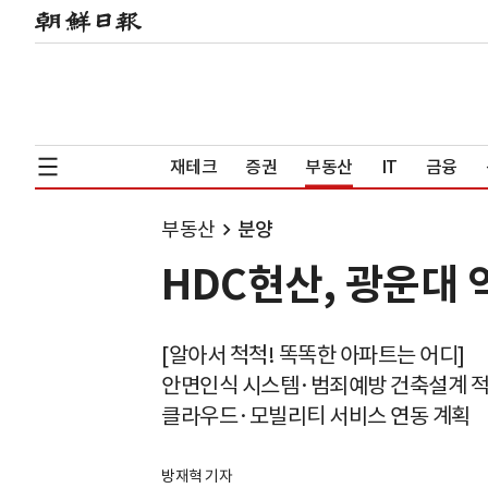
재테크
증권
부동산
IT
금융
부동산
분양
HDC현산, 광운대 
[알아서 척척! 똑똑한 아파트는 어디]
안면인식 시스템·범죄예방 건축설계 
클라우드·모빌리티 서비스 연동 계획
방재혁 기자