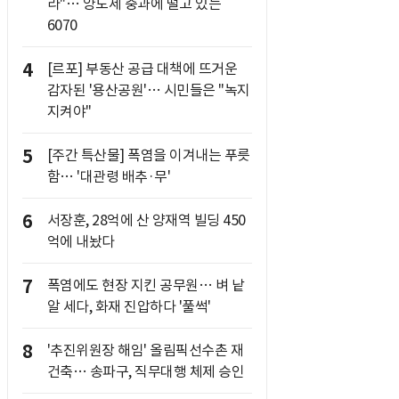
라"… 양도세 중과에 떨고 있는
6070
4
[르포] 부동산 공급 대책에 뜨거운
감자된 '용산공원'… 시민들은 "녹지
지켜야"
5
[주간 특산물] 폭염을 이겨내는 푸릇
함… '대관령 배추·무'
6
서장훈, 28억에 산 양재역 빌딩 450
억에 내놨다
7
폭염에도 현장 지킨 공무원… 벼 낱
알 세다, 화재 진압하다 '풀썩'
8
'추진위원장 해임' 올림픽선수촌 재
건축… 송파구, 직무대행 체제 승인