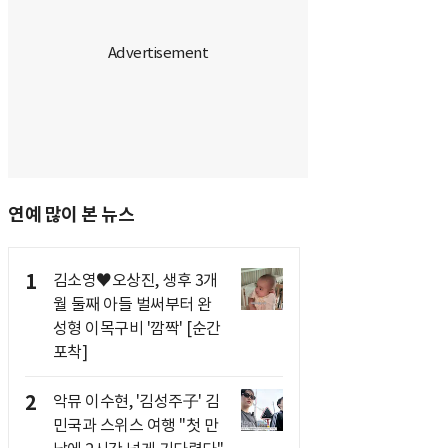
연예 많이 본 뉴스
1
김소영♥오상진, 생후 3개
월 둘째 아들 벌써부터 완
성형 이목구비 '깜짝' [순간
포착]
2
악뮤 이수현, '김성주子' 김
민국과 스위스 여행 "첫 만