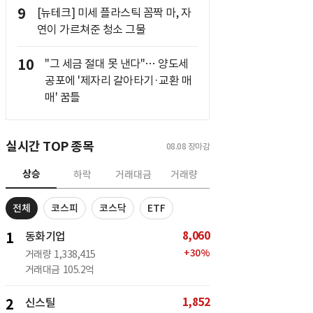
9
[뉴테크] 미세 플라스틱 꼼짝 마, 자
연이 가르쳐준 청소 그물
10
"그 세금 절대 못 낸다"… 양도세
공포에 '제자리 갈아타기·교환 매
매' 꿈틀
실시간 TOP 종목
08.08
장마감
상승
하락
거래대금
거래량
전체
코스피
코스닥
ETF
8,060
1
동화기업
+
30
%
거래량
1,338,415
거래대금
105.2억
1,852
2
신스틸