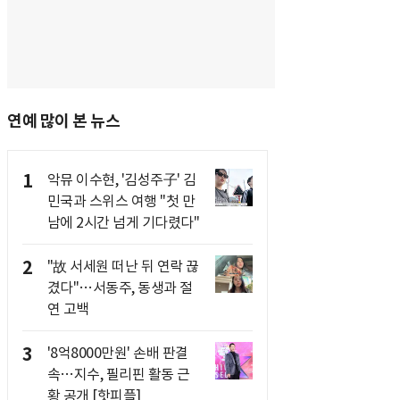
연예 많이 본 뉴스
1
악뮤 이수현, '김성주子' 김
민국과 스위스 여행 "첫 만
남에 2시간 넘게 기다렸다"
2
"故 서세원 떠난 뒤 연락 끊
겼다"…서동주, 동생과 절
연 고백
3
'8억8000만원' 손배 판결
속…지수, 필리핀 활동 근
황 공개 [핫피플]