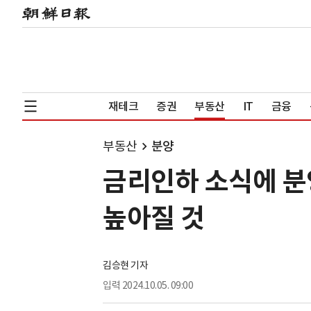
재테크
증권
부동산
IT
금융
부동산
분양
금리인하 소식에 분양
높아질 것
김승현 기자
입력
2024.10.05. 09:00