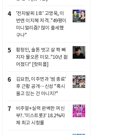
4
'전자발찌 1호' 고영욱, 이
번엔 이지혜 저격.."49평이
미니멀리즘? 많이 출세했
구나"
5
황정민, 술톤 벗고 살 쫙 빠
지자 물오른 미모.."10년 젊
어졌다" [핫피플]
6
김요한, 이주연과 '썸 종료'
후 근황 공개…신성 "혹시
울고 있는 건 아니지?"
7
비주얼+실력 완벽한 여신
부?..'미스트롯3' 18.2%자
체 최고 시청률