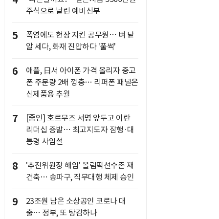
4
주식으로 날린 예비신부
5
폭염에도 현장 지킨 공무원… 벼 낱
알 세다, 화재 진압하다 '풀썩'
6
애플, 日서 아이폰 가격 올리자 중고
폰 주문량 2배 껑충… 리퍼폰 패널은
신제품용 추월
7
[줌인] 호르무즈 서명 앞두고 이란
리더십 증발… 최고지도자 잠행·대
통령 사임설
8
'추진위원장 해임' 올림픽선수촌 재
건축… 송파구, 직무대행 체제 승인
9
23조원 남은 소상공인 코로나 대
출… 정부, 또 탕감하나