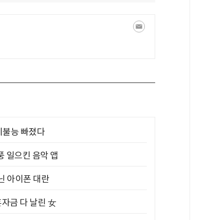
제불능 빠졌다
풍 일으킨 음악 앱
아닌 아이폰 대란
혼자금 다 날린 女