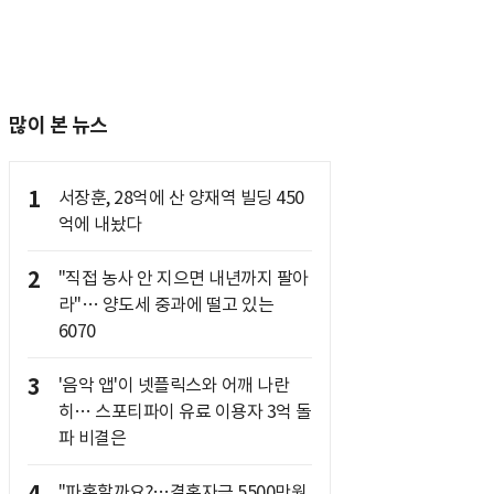
많이 본 뉴스
1
서장훈, 28억에 산 양재역 빌딩 450
억에 내놨다
2
"직접 농사 안 지으면 내년까지 팔아
라"… 양도세 중과에 떨고 있는
6070
3
'음악 앱'이 넷플릭스와 어깨 나란
히… 스포티파이 유료 이용자 3억 돌
파 비결은
"파혼할까요?…결혼자금 5500만원