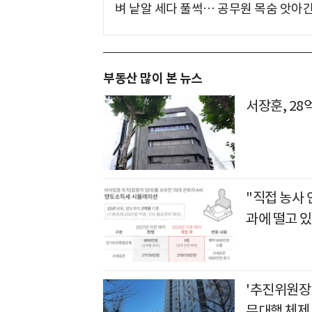
벼 낱알 세다 풀썩… 공무원 목숨 앗아간
부동산 많이 본 뉴스
서장훈, 28
"직접 농사
과에 떨고 있
'추진위원장
무대행 체제