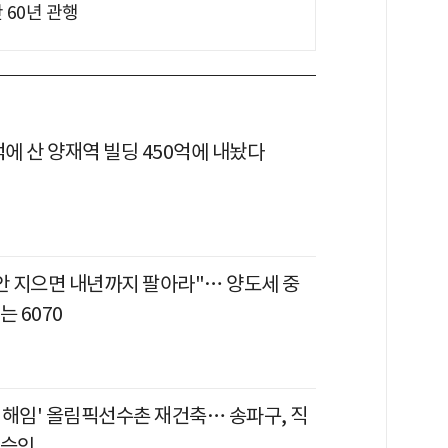
 60년 관행
억에 산 양재역 빌딩 450억에 내놨다
 안 지으면 내년까지 팔아라"… 양도세 중
는 6070
 해임' 올림픽선수촌 재건축… 송파구, 직
 승인