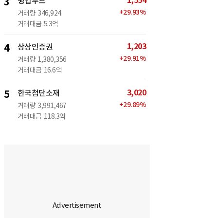
1,554
3
윙입푸드
+
29.93
%
거래량
346,924
거래대금
5.3억
1,203
4
상상인증권
+
29.91
%
거래량
1,380,356
거래대금
16.6억
3,020
5
한국첨단소재
+
29.89
%
거래량
3,991,467
거래대금
118.3억