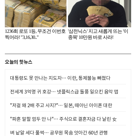
오늘의 핫뉴스
대통령도 못 만나는 지도자… 이란, 통제불능 빠졌다
전세계 3억명 귀 호강… 넷플릭스급 돌풍 일으킨 음악 앱
"저걸 왜 2배 주고 사지?"… 일본, 때아닌 아이폰 대란
"파혼 말할 엄두 안 나"… 주식으로 결혼자금 다 날린 女
벼 낱알 세다 풀썩… 공무원 목숨 앗아간 60년 관행