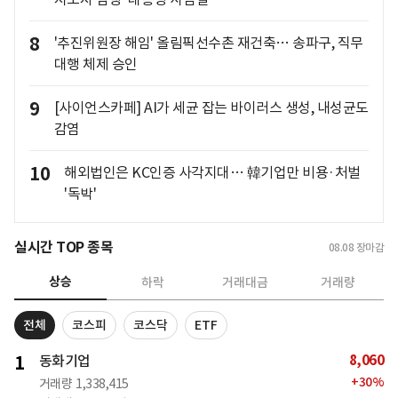
8
'추진위원장 해임' 올림픽선수촌 재건축… 송파구, 직무
대행 체제 승인
9
[사이언스카페] AI가 세균 잡는 바이러스 생성, 내성균도
감염
10
해외법인은 KC인증 사각지대… 韓기업만 비용·처벌
'독박'
실시간 TOP 종목
08.08
장마감
상승
하락
거래대금
거래량
전체
코스피
코스닥
ETF
8,060
1
동화기업
+
30
%
거래량
1,338,415