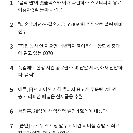
1
'음악 앱'이 넷플릭스와 어깨 나란히… 스포티파이 유료
이용자 3억 돌파 비결은
2
"파혼할까요?…결혼자금 5500만원 주식으로 날린 예비
신부
3
"직접 농사 안 지으면 내년까지 팔아라"… 양도세 중과
에 떨고 있는 6070
4
폭염에도 현장 지킨 공무원… 벼 낱알 세다, 화재 진압하
다 '풀썩'
5
애플, 日서 아이폰 가격 올리자 중고폰 주문량 2배 껑
충… 리퍼폰 패널은 신제품용 추월
6
서장훈, 28억에 산 양재역 빌딩 450억에 내놨다
7
[줌인] 호르무즈 서명 앞두고 이란 리더십 증발… 최고
지도자 잠행·대통령 사임설