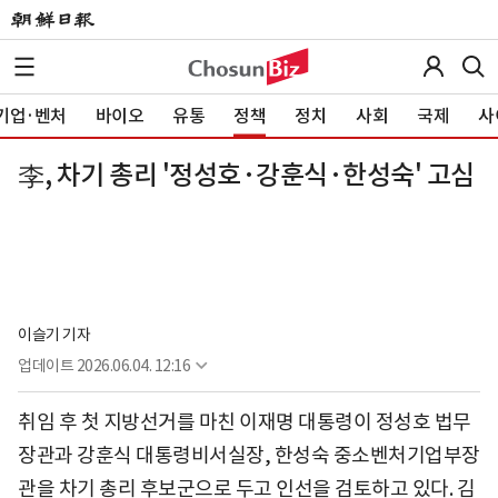
기업·벤처
바이오
유통
정책
정치
사회
국제
사
李, 차기 총리 '정성호·강훈식·한성숙' 고심
이슬기 기자
업데이트
2026.06.04. 12:16
취임 후 첫 지방선거를 마친 이재명 대통령이 정성호 법무
장관과 강훈식 대통령비서실장, 한성숙 중소벤처기업부장
관을 차기 총리 후보군으로 두고 인선을 검토하고 있다. 김