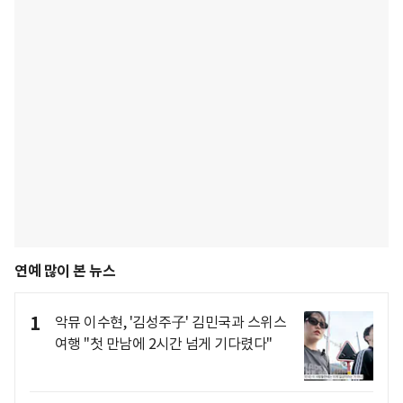
연예 많이 본 뉴스
1
악뮤 이수현, '김성주子' 김민국과 스위스
여행 "첫 만남에 2시간 넘게 기다렸다"