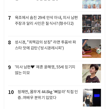
7
욕조에서 숨진 29세 만삭 아내, 의사 남편
주장과 달리 사인은 질식사? (형수다2)
8
성시경, "죄책감의 상징" 라면 투움바 파
스타 맛에 감탄 ('성시경레시피')
9
'의사 남편♥' 재혼 윤해영, 55세 믿기지
않는 미모
10
정채연, 몸무게 44.8kg '뼈말라' 직접 인
증..여배우 분위기 입었다