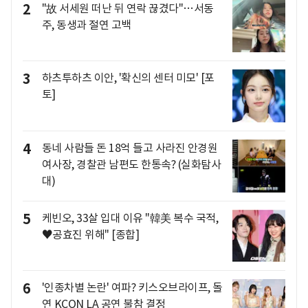
2
"故 서세원 떠난 뒤 연락 끊겼다"…서동
주, 동생과 절연 고백
3
하츠투하츠 이안, '확신의 센터 미모' [포
토]
4
동네 사람들 돈 18억 들고 사라진 안경원
여사장, 경찰관 남편도 한통속? (실화탐사
대)
5
케빈오, 33살 입대 이유 "韓美 복수 국적,
♥공효진 위해" [종합]
6
'인종차별 논란' 여파? 키스오브라이프, 돌
연 KCON LA 공연 불참 결정