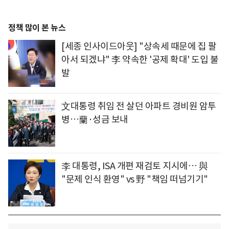
정책 많이 본 뉴스
[세종 인사이드아웃] "상속세 때문에 집 팔
아서 되겠냐" 李 약속한 '공제 확대' 도입 불
발
文대통령 취임 전 살던 아파트 경비원 암투
병…蘭·성금 보내
李 대통령, ISA 개편 재검토 지시에… 與
"문제 인식 환영" vs 野 "책임 떠넘기기"