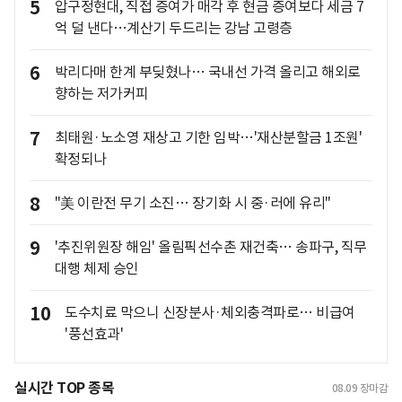
5
압구정현대, 직접 증여가 매각 후 현금 증여보다 세금 7
억 덜 낸다…계산기 두드리는 강남 고령층
6
박리다매 한계 부딪혔나… 국내선 가격 올리고 해외로
향하는 저가커피
7
최태원·노소영 재상고 기한 임박…'재산분할금 1조원'
확정되나
8
"美 이란전 무기 소진… 장기화 시 중·러에 유리"
9
'추진위원장 해임' 올림픽선수촌 재건축… 송파구, 직무
대행 체제 승인
10
도수치료 막으니 신장분사·체외충격파로… 비급여
'풍선효과'
실시간 TOP 종목
08.09
장마감