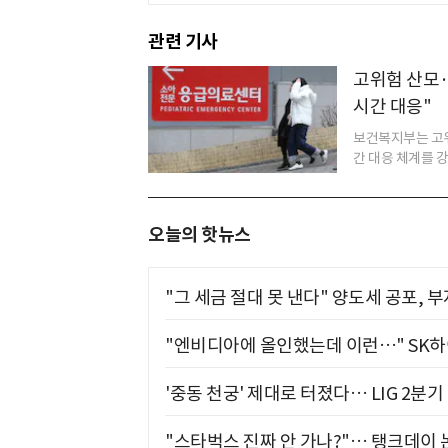
관련 기사
고위험 산모·
시간 대응"
보건복지부는 고위
간 대응 체계를 강
오늘의 핫뉴스
"그 세금 절대 못 낸다" 양도세 공포, 
"엔비디아에 올인했는데 이런…" SK
'중동 천궁' 제대로 터졌다… LIG 2분
"스타벅스 진짜 안 가나?"… 탱크데이 