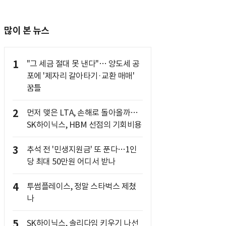
많이 본 뉴스
1
"그 세금 절대 못 낸다"… 양도세 공
포에 '제자리 갈아타기·교환 매매'
꿈틀
2
먼저 맺은 LTA, 손해로 돌아올까…
SK하이닉스, HBM 선점의 기회비용
3
추석 전 '민생지원금' 또 푼다…1인
당 최대 50만원 어디서 받나
4
투썸플레이스, 정말 스타벅스 제쳤
나
5
SK하이닉스, 솔리다임 키우기 나선