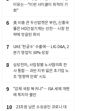
이유는…"이번 사이클이 최적의 기
회"
6
美 비중 큰 두산밥캣은 부진, 신흥국
뚫은 HD건설기계는 선전… 시장 전
략에 엇갈린 희비
7
UAE '천궁Ⅱ' 수출에… LIG D&A, 2
분기 영업익 30% 성장
8
삼성전자, 사업장별 노사협의회 전
사 통합… 과반 지위 잃은 초기업 노
조 '영향력 만회' 시도
9
"강제 국장 복귀냐"… ISA 세제 개편
에 투자자 불만
10
23조원 남은 소상공인 코로나 대