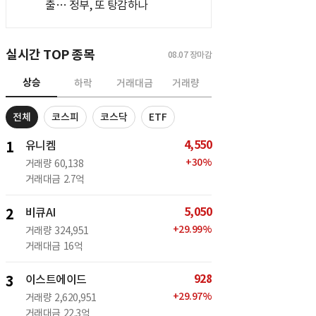
출… 정부, 또 탕감하나
실시간 TOP 종목
08.07
장마감
상승
하락
거래대금
거래량
전체
코스피
코스닥
ETF
4,550
1
유니켐
+
30
%
거래량
60,138
거래대금
2.7억
5,050
2
비큐AI
+
29.99
%
거래량
324,951
거래대금
16억
928
3
이스트에이드
+
29.97
%
거래량
2,620,951
거래대금
22.3억