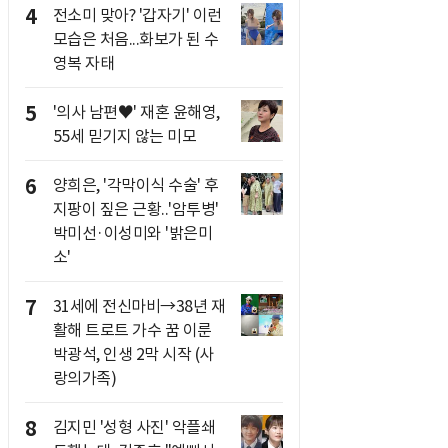
4
전소미 맞아? '갑자기' 이런
모습은 처음...화보가 된 수
영복 자태
5
'의사 남편♥' 재혼 윤해영,
55세 믿기지 않는 미모
6
양희은, '각막이식 수술' 후
지팡이 짚은 근황..'암투병'
박미선·이성미와 '밝은미
소'
7
31세에 전신마비→38년 재
활해 트로트 가수 꿈 이룬
박광석, 인생 2막 시작 (사
랑의가족)
8
김지민 '성형 사진' 악플쇄