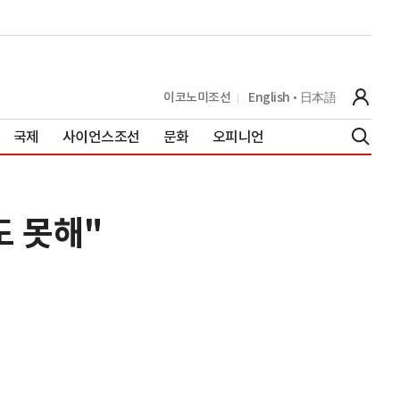
이코노미조선
English
日本語
국제
사이언스조선
문화
오피니언
도 못해"