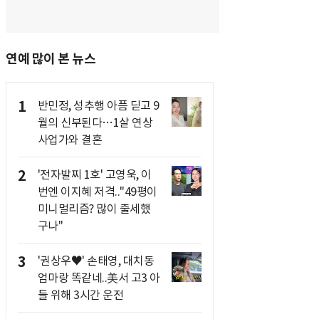
연예 많이 본 뉴스
1
반민정, 성추행 아픔 딛고 9
월의 신부된다…1살 연상
사업가와 결혼
2
'전자발찌 1호' 고영욱, 이
번엔 이지혜 저격.."49평이
미니멀리즘? 많이 출세했
구나"
3
'권상우♥' 손태영, 대치동
엄마랑 똑같네..美서 고3 아
들 위해 3시간 운전