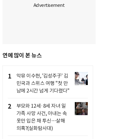
연예 많이 본 뉴스
1
악뮤 이수현, '김성주子' 김
민국과 스위스 여행 "첫 만
남에 2시간 넘게 기다렸다"
2
부모와 12세·8세 자녀 일
가족 사망 사건, 아내는 속
옷만 입은 채 투신…살해
의혹?(실화탐사대)