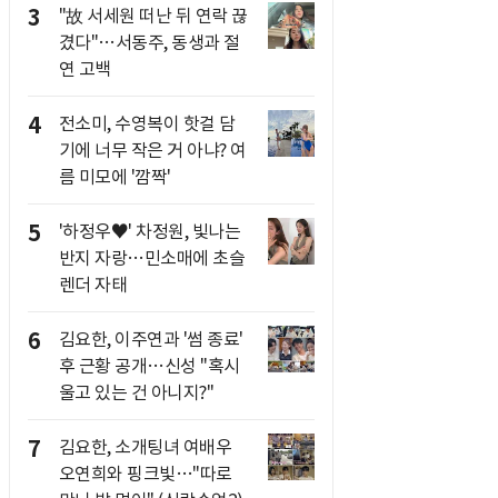
3
"故 서세원 떠난 뒤 연락 끊
겼다"…서동주, 동생과 절
연 고백
4
전소미, 수영복이 핫걸 담
기에 너무 작은 거 아냐? 여
름 미모에 '깜짝'
5
'하정우♥' 차정원, 빛나는
반지 자랑…민소매에 초슬
렌더 자태
6
김요한, 이주연과 '썸 종료'
후 근황 공개…신성 "혹시
울고 있는 건 아니지?"
7
김요한, 소개팅녀 여배우
오연희와 핑크빛…"따로