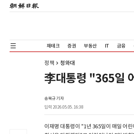
재테크
증권
부동산
IT
금융
정책
청와대
李대통령 "365일
송복규 기자
입력
2026.05.05. 16:38
이재명 대통령이 "1년 365일이 매일 어