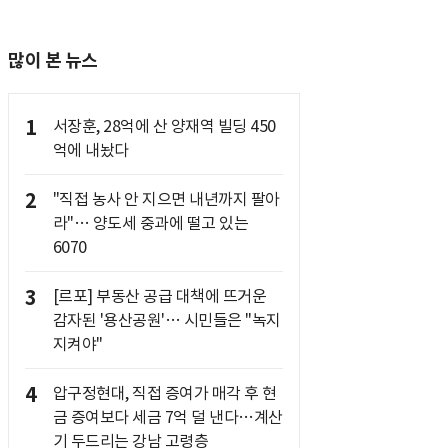
많이 본 뉴스
1
서장훈, 28억에 산 양재역 빌딩 450
억에 내놨다
2
"직접 농사 안 지으면 내년까지 팔아
라"… 양도세 중과에 떨고 있는
6070
3
[르포] 부동산 공급 대책에 뜨거운
감자된 '용산공원'… 시민들은 "녹지
지켜야"
4
압구정현대, 직접 증여가 매각 후 현
금 증여보다 세금 7억 덜 낸다…계산
기 두드리는 강남 고령층