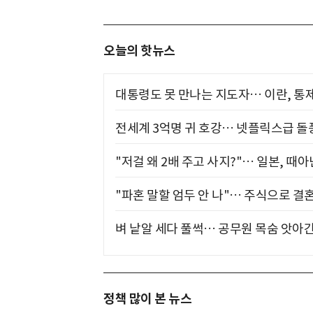
오늘의 핫뉴스
대통령도 못 만나는 지도자… 이란, 통
전세계 3억명 귀 호강… 넷플릭스급 돌
"저걸 왜 2배 주고 사지?"… 일본, 때
"파혼 말할 엄두 안 나"… 주식으로 결
벼 낱알 세다 풀썩… 공무원 목숨 앗아간
정책 많이 본 뉴스