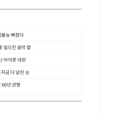
제불능 빠졌다
풍 일으킨 음악 앱
아닌 아이폰 대란
혼자금 다 날린 女
 60년 관행