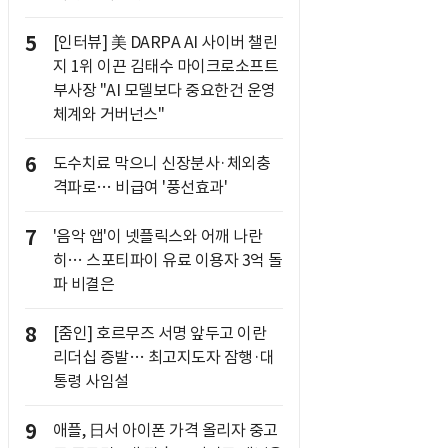
5
[인터뷰] 美 DARPA AI 사이버 챌린
지 1위 이끈 김태수 마이크로소프트
부사장 "AI 모델보다 중요한건 운영
체계와 거버넌스"
6
도수치료 막으니 신장분사·체외충
격파로… 비급여 '풍선효과'
7
'음악 앱'이 넷플릭스와 어깨 나란
히… 스포티파이 유료 이용자 3억 돌
파 비결은
8
[줌인] 호르무즈 서명 앞두고 이란
리더십 증발… 최고지도자 잠행·대
통령 사임설
9
애플, 日서 아이폰 가격 올리자 중고