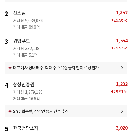
1,852
2
신스틸
+
29.96
%
거래량
5,039,034
거래대금
89.8억
1,554
3
윙입푸드
+
29.93
%
거래량
332,118
거래대금
5.1억
대표이사 장내매수·최대주주 유상증자 참여로 상한가
1,203
4
상상인증권
+
29.91
%
거래량
1,379,138
거래대금
16.6억
Sh수협은행, 상상인증권 인수 추진
3,020
5
한국첨단소재