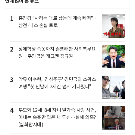
연예 많이 본 뉴스
1
홍진경 "사라는 대로 샀는데 계속 빠져"…
삼전·닉스 손실 토로
2
장애학생 속옷까지 손빨래한 사회복무요
원…주인공은 개그맨 김규원
3
악뮤 이수현, '김성주子' 김민국과 스위스
여행 "첫 만남에 2시간 넘게 기다렸다"
4
부모와 12세·8세 자녀 일가족 사망 사건,
아내는 속옷만 입은 채 투신…살해 의혹?
(실화탐사대)