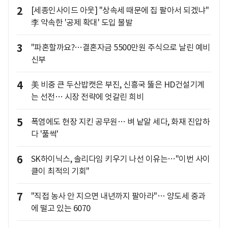
2
[세종인사이드 아웃] "상속세 때문에 집 팔아서 되겠냐"
李 약속한 '공제 확대' 도입 불발
3
"파혼할까요?…결혼자금 5500만원 주식으로 날린 예비
신부
4
美 비중 큰 두산밥캣은 부진, 신흥국 뚫은 HD건설기계
는 선전… 시장 전략에 엇갈린 희비
5
폭염에도 현장 지킨 공무원… 벼 낱알 세다, 화재 진압하
다 '풀썩'
6
SK하이닉스, 솔리다임 키우기 나선 이유는…"이번 사이
클이 최적의 기회"
7
"직접 농사 안 지으면 내년까지 팔아라"… 양도세 중과
에 떨고 있는 6070