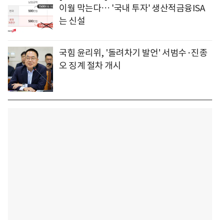
이월 막는다… '국내 투자' 생산적금융ISA
는 신설
국힘 윤리위, '돌려차기 발언' 서범수·진종
오 징계 절차 개시