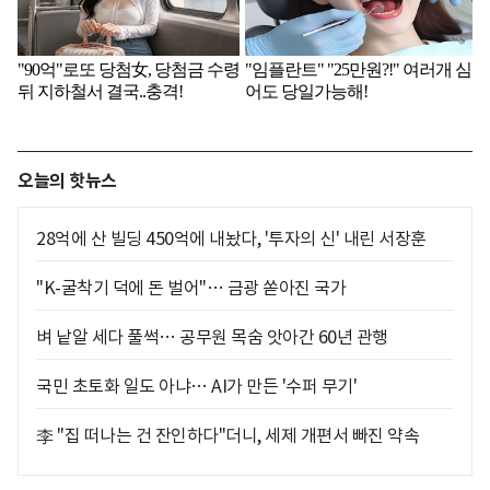
오늘의 핫뉴스
28억에 산 빌딩 450억에 내놨다, '투자의 신' 내린 서장훈
"K-굴착기 덕에 돈 벌어"… 금광 쏟아진 국가
벼 낱알 세다 풀썩… 공무원 목숨 앗아간 60년 관행
국민 초토화 일도 아냐… AI가 만든 '수퍼 무기'
李 "집 떠나는 건 잔인하다"더니, 세제 개편서 빠진 약속