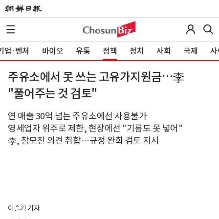
기업·벤처
바이오
유통
정책
정치
사회
국제
사
주유소에서 못 쓰는 고유가지원금…李
"풀어주는 것 검토"
연 매출 30억 넘는 주유소에선 사용불가
영세업자 위주로 제한, 현장에선 "기름도 못 넣어"
李, 참모진 의견 취합…규정 완화 검토 지시
이슬기 기자