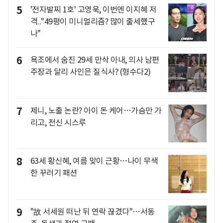
5
'전자발찌 1호' 고영욱, 이번엔 이지혜 저
격.."49평이 미니멀리즘? 많이 출세했구
나"
6
욕조에서 숨진 29세 만삭 아내, 의사 남편
주장과 달리 사인은 질식사? (형수다2)
7
제니, 노출 논란? 아이 돈 케어…가슴만 가
리고, 전신 시스루
8
63세 황신혜, 여름 맞이 근황…나이 무색
한 꾸러기 패션
9
"故 서세원 떠난 뒤 연락 끊겼다"…서동