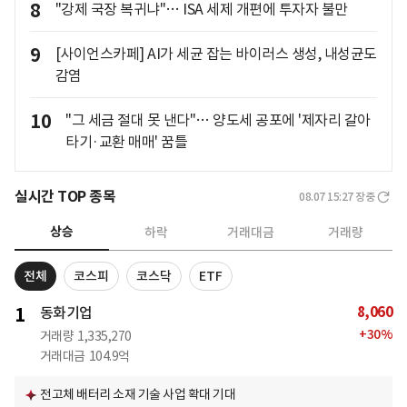
8
"강제 국장 복귀냐"… ISA 세제 개편에 투자자 불만
9
[사이언스카페] AI가 세균 잡는 바이러스 생성, 내성균도
감염
10
"그 세금 절대 못 낸다"… 양도세 공포에 '제자리 갈아
타기·교환 매매' 꿈틀
실시간 TOP 종목
08.07 15:27
장중
상승
하락
거래대금
거래량
전체
코스피
코스닥
ETF
8,060
1
동화기업
+
30
%
거래량
1,335,270
거래대금
104.9억
전고체 배터리 소재 기술 사업 확대 기대