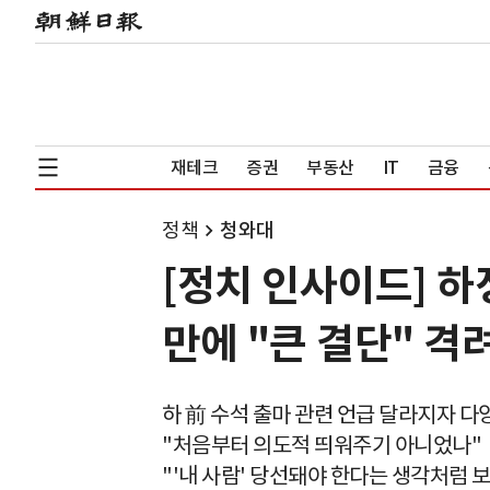
재테크
증권
부동산
IT
금융
정책
청와대
[정치 인사이드] 하
만에 "큰 결단" 격
하 前 수석 출마 관련 언급 달라지자 다
"처음부터 의도적 띄워주기 아니었나"
"'내 사람' 당선돼야 한다는 생각처럼 