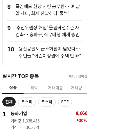
8
폭염에도 현장 지킨 공무원… 벼 낱
알 세다, 화재 진압하다 '풀썩'
9
'추진위원장 해임' 올림픽선수촌 재
건축… 송파구, 직무대행 체제 승인
10
용산공원도 근조화환이 덮었다…
주민들 "어린이정원에 주택 안 돼"
실시간 TOP 종목
08.08
장마감
상승
하락
거래대금
거래량
전체
코스피
코스닥
ETF
8,060
1
동화기업
+
30
%
거래량
1,338,415
거래대금
105.2억