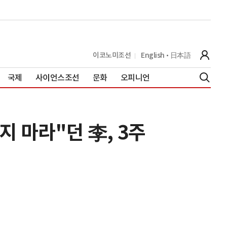
이코노미조선
English
日本語
국제
사이언스조선
문화
오피니언
 마라"던 李, 3주