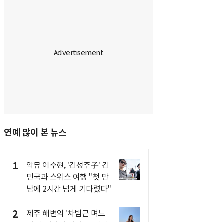
연예 많이 본 뉴스
1
악뮤 이수현, '김성주子' 김
민국과 스위스 여행 "첫 만
남에 2시간 넘게 기다렸다"
2
제주 해변의 '차범근 며느