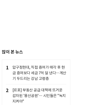
많이 본 뉴스
1
압구정현대, 직접 증여가 매각 후 현
금 증여보다 세금 7억 덜 낸다…계산
기 두드리는 강남 고령층
2
[르포] 부동산 공급 대책에 뜨거운
감자된 '용산공원'… 시민들은 "녹지
지켜야"