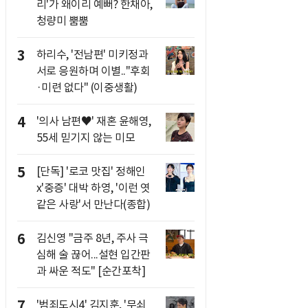
리'가 왜이리 예뻐? 한채아,
청량미 뿜뿜
3
하리수, '전남편' 미키정과
서로 응원하며 이별.."후회
·미련 없다" (이중생활)
4
'의사 남편♥' 재혼 윤해영,
55세 믿기지 않는 미모
5
[단독] '로코 맛집' 정해인
x'중증' 대박 하영, '이런 엿
같은 사랑'서 만난다(종합)
6
김신영 "금주 8년, 주사 극
심해 술 끊어...설현 입간판
과 싸운 적도" [순간포착]
7
'범죄도시4' 김지훈, '무쇠