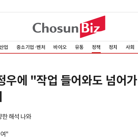
산업
중소기업·벤처
바이오
유통
정책
정치
사회
정우에 "작업 들어와도 넘어가지
려
양한 해석 나와
보여"