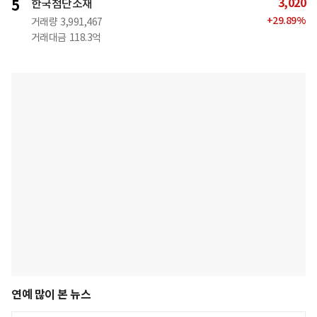
3,020
5
한국첨단소재
+
29.89
%
거래량
3,991,467
거래대금
118.3억
연예 많이 본 뉴스