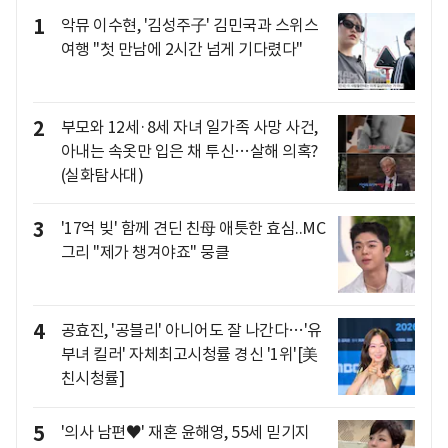
1
악뮤 이수현, '김성주子' 김민국과 스위스
여행 "첫 만남에 2시간 넘게 기다렸다"
2
부모와 12세·8세 자녀 일가족 사망 사건,
아내는 속옷만 입은 채 투신…살해 의혹?
(실화탐사대)
3
'17억 빚' 함께 견딘 친母 애틋한 효심..MC
그리 "제가 챙겨야죠" 뭉클
4
공효진, '공블리' 아니어도 잘 나간다…'유
부녀 킬러' 자체최고시청률 경신 '1위'[美
친시청률]
5
'의사 남편♥' 재혼 윤해영, 55세 믿기지