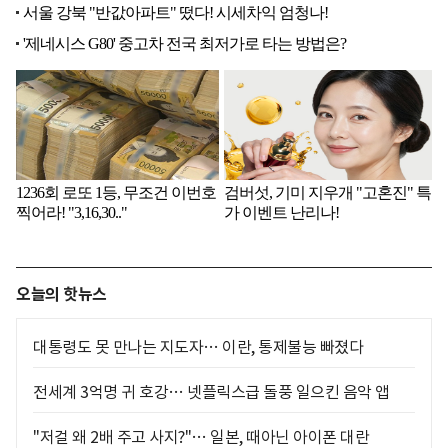
오늘의 핫뉴스
대통령도 못 만나는 지도자… 이란, 통제불능 빠졌다
전세계 3억명 귀 호강… 넷플릭스급 돌풍 일으킨 음악 앱
"저걸 왜 2배 주고 사지?"… 일본, 때아닌 아이폰 대란