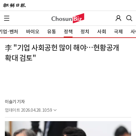
기업·벤처
바이오
유통
정책
정치
사회
국제
사
李 "기업 사회공헌 많이 해야…현황공개
확대 검토"
이슬기 기자
업데이트
2026.04.28. 10:59