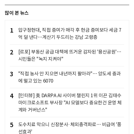
많이 본 뉴스
1
압구정현대, 직접 증여가 매각 후 현금 증여보다 세금 7
억 덜 낸다…계산기 두드리는 강남 고령층
2
[르포] 부동산 공급 대책에 뜨거운 감자된 '용산공원'…
시민들은 "녹지 지켜야"
3
"직접 농사 안 지으면 내년까지 팔아라"… 양도세 중과
에 떨고 있는 6070
4
[인터뷰] 美 DARPA AI 사이버 챌린지 1위 이끈 김태수
마이크로소프트 부사장 "AI 모델보다 중요한건 운영 체
계와 거버넌스"
5
도수치료 막으니 신장분사·체외충격파로… 비급여 '풍
선효과'