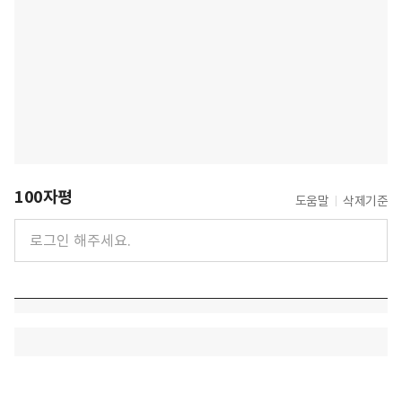
100자평
도움말
삭제기준