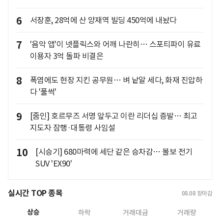
6
서장훈, 28억에 산 양재역 빌딩 450억에 내놨다
7
'음악 앱'이 넷플릭스와 어깨 나란히… 스포티파이 유료
이용자 3억 돌파 비결은
8
폭염에도 현장 지킨 공무원… 벼 낱알 세다, 화재 진압하
다 '풀썩'
9
[줌인] 호르무즈 서명 앞두고 이란 리더십 증발… 최고
지도자 잠행·대통령 사임설
10
[시승기] 680마력에 세단 같은 승차감… 볼보 전기
SUV 'EX90'
실시간 TOP 종목
08.08
장마감
상승
하락
거래대금
거래량