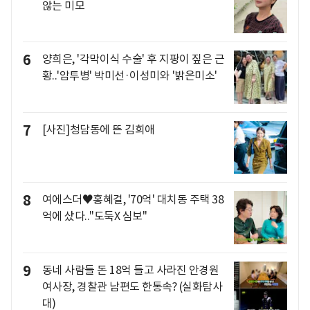
않는 미모
6
양희은, '각막이식 수술' 후 지팡이 짚은 근
황..'암투병' 박미선·이성미와 '밝은미소'
7
[사진]청담동에 뜬 김희애
8
여에스더♥홍혜걸, '70억' 대치동 주택 38
억에 샀다.."도둑X 심보"
9
동네 사람들 돈 18억 들고 사라진 안경원
여사장, 경찰관 남편도 한통속? (실화탐사
대)