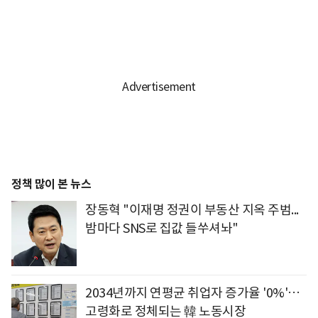
정책 많이 본 뉴스
장동혁 "이재명 정권이 부동산 지옥 주범...
밤마다 SNS로 집값 들쑤셔놔"
2034년까지 연평균 취업자 증가율 '0%'…
고령화로 정체되는 韓 노동시장