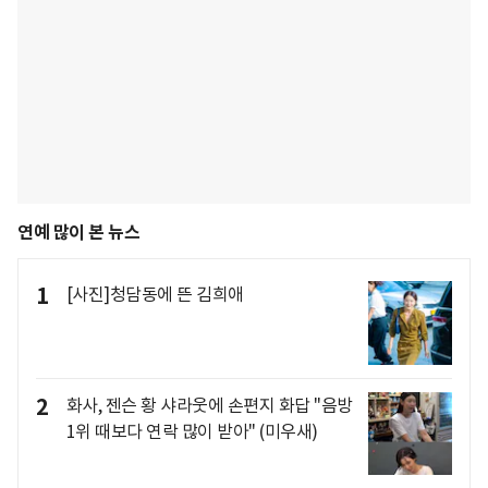
연예 많이 본 뉴스
1
[사진]청담동에 뜬 김희애
2
화사, 젠슨 황 샤라웃에 손편지 화답 "음방
1위 때보다 연락 많이 받아" (미우새)