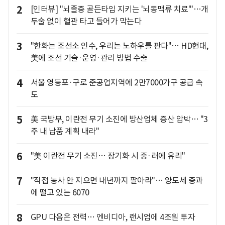
2
[인터뷰] "뇌졸중 골든타임 지키는 '뇌동맥류 치료'"…개
두술 없이 혈관 타고 들어가 막는다
3
"한화는 조선소 인수, 우리는 노하우를 판다"… HD현대,
美에 조선 기술·운영·관리 방법 수출
4
서울 영등포·구로 준공업지역에 2만7000가구 공급 속
도
5
美 국방부, 이란전 무기 소진에 방산업체 증산 압박… "3
주 내 납품 계획 내라"
6
"美 이란전 무기 소진… 장기화 시 중·러에 유리"
7
"직접 농사 안 지으면 내년까지 팔아라"… 양도세 중과
에 떨고 있는 6070
8
GPU 다음은 전력… 엔비디아, 랜시엄에 4조원 투자