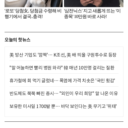
오늘의 핫뉴스
美 방산 기업도 '깜짝'… K조선, 美 배 띄울 구원투수로 등장
"말 어눌하면 빨리 병원 와라" 韓 매년 10만명 걸리는 질환
휴가철에 회 먹기 글렀네… 폭염에 가격 치솟은 '국민 횟감'
반도체도 쭉쭉 빠진 증시… "외인이 우리 희망" 말 나온 이유
보유한 미사일 1700발 뿐… 바닥 보인다는 美 무기고 '위태'