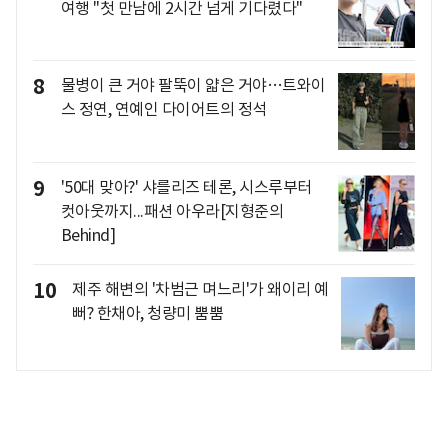
여행 "첫 만남에 2시간 넘게 기다렸다"
8
물병이 큰 거야 팔뚝이 얇은 거야…트와이
스 정연, 연예인 다이어트의 정석
9
'50대 맞아?' 샤를리즈 테론, 시스루부터
컷아웃까지...패션 아우라[지형준의
Behind]
10
제주 해변의 '차범근 며느리'가 왜이리 예
뻐? 한채아, 청량미 뿜뿜