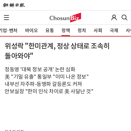
기업·벤처
바이오
유통
정책
정치
사회
국제
사
위성락 "한미관계, 정상 상태로 조속히
돌아와야"
정동영 '대북 정보 공개' 논란 심화
美 "기밀 유출" 통일부 "이미 나온 정보"
내부선 자주파-동맹파 갈등론도 커져
안보실장 "한미 인식 차이로 美 사달난 것"