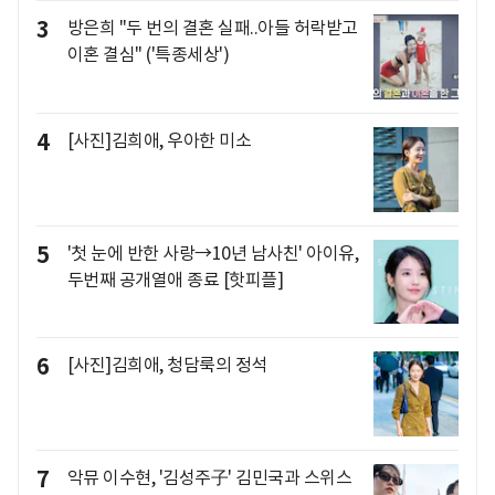
3
방은희 "두 번의 결혼 실패..아들 허락받고
이혼 결심" ('특종세상')
4
[사진]김희애, 우아한 미소
5
'첫 눈에 반한 사랑→10년 남사친' 아이유,
두번째 공개열애 종료 [핫피플]
6
[사진]김희애, 청담룩의 정석
7
악뮤 이수현, '김성주子' 김민국과 스위스