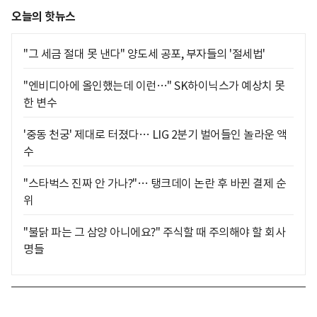
오늘의 핫뉴스
"그 세금 절대 못 낸다" 양도세 공포, 부자들의 '절세법'
"엔비디아에 올인했는데 이런…" SK하이닉스가 예상치 못
한 변수
'중동 천궁' 제대로 터졌다… LIG 2분기 벌어들인 놀라운 액
수
"스타벅스 진짜 안 가나?"… 탱크데이 논란 후 바뀐 결제 순
위
"불닭 파는 그 삼양 아니에요?" 주식할 때 주의해야 할 회사
명들