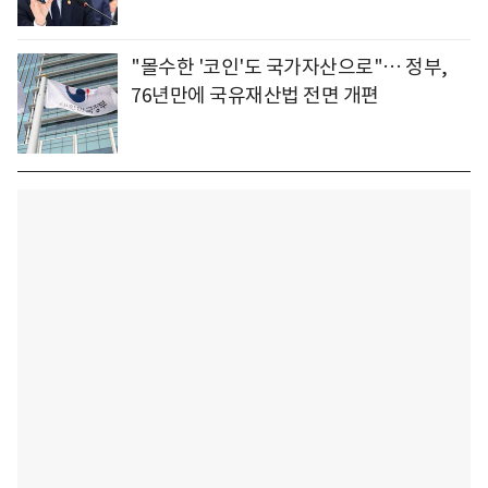
"몰수한 '코인'도 국가자산으로"… 정부,
76년만에 국유재산법 전면 개편