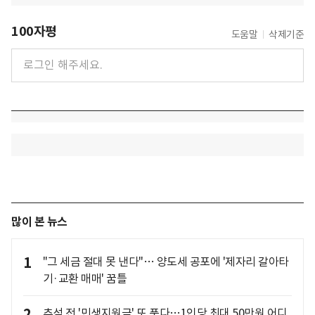
100자평
도움말
삭제기준
많이 본 뉴스
1
"그 세금 절대 못 낸다"… 양도세 공포에 '제자리 갈아타
기·교환 매매' 꿈틀
2
추석 전 '민생지원금' 또 푼다…1인당 최대 50만원 어디