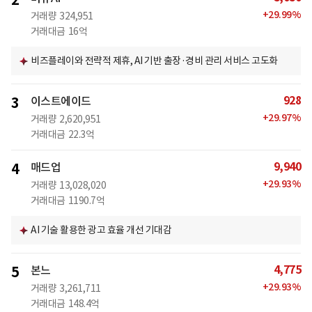
2
+
29.99
%
거래량
324,951
거래대금
16억
비즈플레이와 전략적 제휴, AI 기반 출장·경비 관리 서비스 고도화
928
3
이스트에이드
+
29.97
%
거래량
2,620,951
거래대금
22.3억
9,940
4
매드업
+
29.93
%
거래량
13,028,020
거래대금
1190.7억
AI 기술 활용한 광고 효율 개선 기대감
4,775
5
본느
+
29.93
%
거래량
3,261,711
거래대금
148.4억