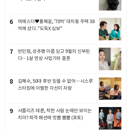
6
여에스더♥홍혜걸, '70억' 대치동 주택 38
억에 샀다.."도둑X 심보"
7
반민정, 성추행 아픔 딛고 9월의 신부된
다…1살 연상 사업가와 결혼
8
김혜수, 50대 후반 믿을 수 없어…시스루
스타킹에 아찔한 각선미 자랑
9
샤를리즈 테론, 착한 사람 눈에만 보이는
치마? 파격 패션에 멋쁨 뿜뿜 (포토)