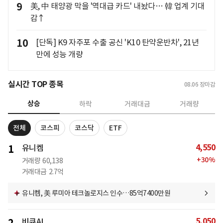
9
美, 中 태양광 막을 '역대급 카드' 내놨다… 韓 업계 기대
감↑
10
[단독] K9 자주포 수출 공신 'K10 탄약운반차', 21년
만에 성능 개량
실시간 TOP 종목
08.06
장마감
상승
하락
거래대금
거래량
전체
코스피
코스닥
ETF
4,550
1
유니켐
+
30
%
거래량
60,138
거래대금
2.7억
유니켐, 美 루미아 테크놀로지스 인수…85억7400만원
5,050
비큐AI