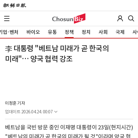
기업·벤처
바이오
유통
정책
정치
사회
국제
사
李 대통령 "베트남 미래가 곧 한국의
미래"… 양국 협력 강조
이정훈 기자
업데이트
2026.04.24. 00:07
베트남을 국빈 방문 중인 이재명 대통령이 23일(현지시간)
"베트남의 미래가 곧 한국의 미래가 될 것"이라며 양국 협