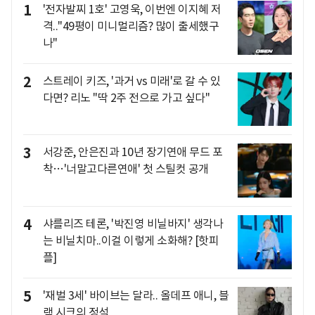
1
'전자발찌 1호' 고영욱, 이번엔 이지혜 저
격.."49평이 미니멀리즘? 많이 출세했구
나"
2
스트레이 키즈, '과거 vs 미래'로 갈 수 있
다면? 리노 "딱 2주 전으로 가고 싶다"
3
서강준, 안은진과 10년 장기연애 무드 포
착…'너말고다른연애' 첫 스틸컷 공개
4
샤를리즈 테론, '박진영 비닐바지' 생각나
는 비닐치마..이걸 이렇게 소화해? [핫피
플]
5
'재벌 3세' 바이브는 달라.. 올데프 애니, 블
랙 시크의 정석