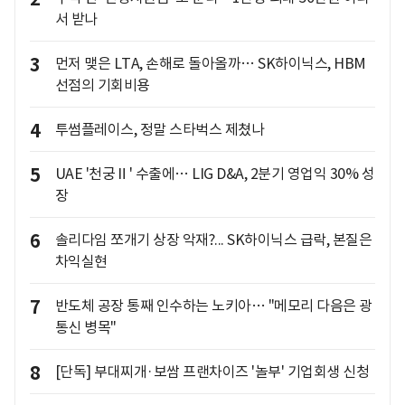
서 받나
3
먼저 맺은 LTA, 손해로 돌아올까… SK하이닉스, HBM
선점의 기회비용
4
투썸플레이스, 정말 스타벅스 제쳤나
5
UAE '천궁Ⅱ' 수출에… LIG D&A, 2분기 영업익 30% 성
장
6
솔리다임 쪼개기 상장 악재?... SK하이닉스 급락, 본질은
차익실현
7
반도체 공장 통째 인수하는 노키아… "메모리 다음은 광
통신 병목"
8
[단독] 부대찌개·보쌈 프랜차이즈 '놀부' 기업회생 신청