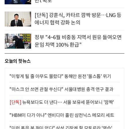
만t 확보"
[단독] 강훈식, 카타르 깜짝 방문…LNG 등
에너지 협력 강화 논의
정부 "4~6월 비중동 지역서 원유 들여오면
운임 차액 100% 환급"
오늘의 핫뉴스
"이렇게 될 줄 아무도 몰랐다" 동해안 원전 '올스톱' 위기
"마스크 안 쓰면 관절 쑤신다" 서울대병원 충격 연구 결과
[단독]
뉴욕보다도 더 낸다… 서울 보유세 뜯어보니 '깜짝'
"HBM이 다가 아냐" 엔비디아 홀린 삼전닉스 메모리 세트
"이런 폰은 본 적이 없다" 삼성 긴장케 할 모토로라 '역습'