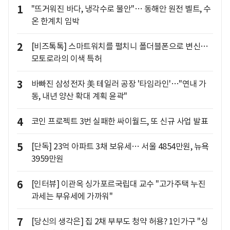
1
"뜨거워진 바다, 냉각수로 불안"… 동해안 원전 벨트, 수
온 한계치 임박
2
[비즈톡톡] 스마트워치를 펼치니 폴더블폰으로 변신…
모토로라의 이색 특허
3
바빠진 삼성전자 美 테일러 공장 '타임라인'…"연내 가
동, 내년 양산 확대 계획 윤곽"
4
코인 프로젝트 3번 실패한 싸이월드, 또 신규 사업 발표
5
[단독] 23억 아파트 3채 보유세… 서울 4854만원, 뉴욕
3959만원
6
[인터뷰] 이관옥 싱가포르국립대 교수 "고가주택 누진
과세는 부유세에 가까워"
7
[당신의 생각은] 집 2채 부부도 청약 허용? 1인가구 "싱