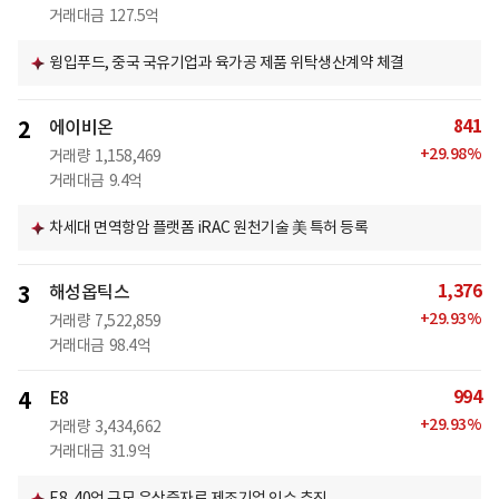
거래대금
127.5억
윙입푸드, 중국 국유기업과 육가공 제품 위탁생산계약 체결
841
2
에이비온
+
29.98
%
거래량
1,158,469
거래대금
9.4억
차세대 면역항암 플랫폼 iRAC 원천기술 美 특허 등록
1,376
3
해성옵틱스
+
29.93
%
거래량
7,522,859
거래대금
98.4억
994
4
E8
+
29.93
%
거래량
3,434,662
거래대금
31.9억
E8, 40억 규모 유상증자로 제조기업 인수 추진