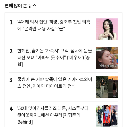
연예 많이 본 뉴스
1
'4대째 의사 집안' 하영, 증조부 친일 의혹
에 "온라인 내용 사실무근"
2
한혜진, 숨겨온 '가족사' 고백..점사에 눈물
터진 모녀 "아파도 못 쉬어" ('미우새')[종
합]
3
물병이 큰 거야 팔뚝이 얇은 거야…트와이
스 정연, 연예인 다이어트의 정석
4
'50대 맞아?' 샤를리즈 테론, 시스루부터
컷아웃까지...패션 아우라[지형준의
Behind]