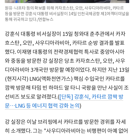
원유·나프타 등의 확보를 위해 카자흐스탄, 오만, 사우디아라비아, 카타르
등을 방문한 강훈식 대통령 비서실장이 14일 인천국제공항 제1여객터미널을
통해 귀국하고 있다./연합뉴스
강훈식 대통령 비서실장이 15일 청와대 춘추관에서 카자
흐스탄, 오만, 사우디아라비아, 카타르 순방 결과를 발표
했다. 이재명 대통령의 전략경제협력 특사로 중앙아시아
와 중동을 방문한 강 실장은 당초 카자흐스탄, 오만, 사우
디아라비아 3개국만 방문할 예정이었다. 하지만 지난 13일
(현지시각) LNG(액화천연가스) 핵심 수입국인 카타르를
깜짝 방문해 타밈 빈 하마드 알 타니 국왕을 만난 사실이 조
선비즈 보도로 알려졌다.(
[단독] 강훈식, 카타르 깜짝 방
문…LNG 등 에너지 협력 강화 논의
)
강 실장은 이날 브리핑에서 카타르를 방문한 경위를 자세
히 소개했다. 그는 "사우디아라비아는 비행편이 아예 없어