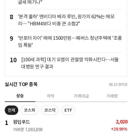
글세 매기나"
8
'본격 출하' 엔비디아 베라 루빈, 원가의 62%는 메모
리… "HBM4보다 비중 큰 소캠2"
9
'반포터 자이' 매매 1500만원…폐버스 청년주택에 '조롱
밈 폭발'
10
[100세 과학] 대기 오염이 관절염 악화시킨다…서울
대병원 연구 결과
실시간 TOP 종목
08.10
장마감
상승
하락
거래대금
거래량
전체
코스피
코스닥
ETF
2,020
1
윙입푸드
+
29.99
%
거래량
7,083,898