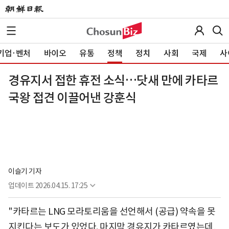
기업·벤처
바이오
유통
정책
정치
사회
국제
사
경유지서 접한 휴전 소식…닷새 만에 카타르
국왕 접견 이끌어낸 강훈식
이슬기 기자
업데이트
2026.04.15. 17:25
"카타르는 LNG 모라토리움을 선언해서 (공급) 약속을 못
지킨다는 보도가 있었다. 마지막 경유지가 카타르였는데,