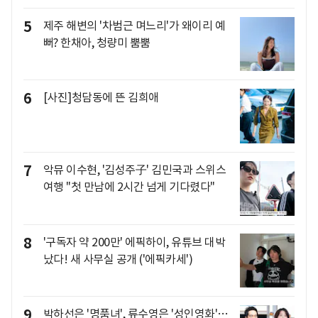
5
제주 해변의 '차범근 며느리'가 왜이리 예
뻐? 한채아, 청량미 뿜뿜
6
[사진]청담동에 뜬 김희애
7
악뮤 이수현, '김성주子' 김민국과 스위스
여행 "첫 만남에 2시간 넘게 기다렸다"
8
'구독자 약 200만' 에픽하이, 유튜브 대박
났다! 새 사무실 공개 ('에픽카세')
9
박하선은 '명품녀', 류수영은 '성인영화'…