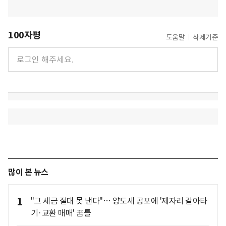
100자평
도움말
삭제기준
많이 본 뉴스
1
"그 세금 절대 못 낸다"… 양도세 공포에 '제자리 갈아타
기·교환 매매' 꿈틀