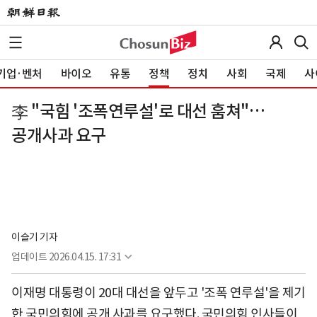
기업·벤처
바이오
유통
정책
정치
사회
국제
사
李 "국힘 '조폭연루설'로 대선 훔쳐"…
공개사과 요구
이슬기 기자
업데이트
2026.04.15. 17:31
이재명 대통령이 20대 대선을 앞두고 '조폭 연루설'을 제기
한 국민의힘에 공개 사과를 요구했다. 국민의힘 인사들이