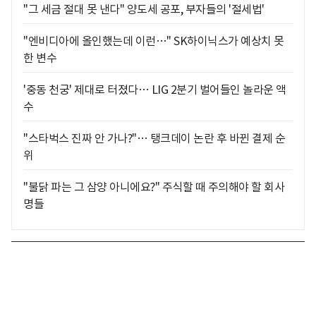
"그 세금 절대 못 낸다" 양도세 공포, 부자들의 '절세법'
"엔비디아에 올인했는데 이런…" SK하이닉스가 예상치 못
한 변수
'중동 천궁' 제대로 터졌다… LIG 2분기 벌어들인 놀라운 액
수
"스타벅스 진짜 안 가나?"… 탱크데이 논란 후 바뀐 결제 순
위
"불닭 파는 그 삼양 아니에요?" 주식할 때 주의해야 할 회사
명들