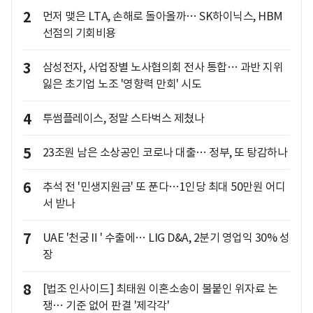
2
먼저 맺은 LTA, 손해로 돌아올까… SK하이닉스, HBM
선점의 기회비용
3
삼성전자, 사업장별 노사협의회 전사 통합… 과반 지위
잃은 초기업 노조 '영향력 만회' 시도
4
투썸플레이스, 정말 스타벅스 제쳤나
5
23조원 남은 소상공인 코로나 대출… 정부, 또 탕감하나
6
추석 전 '민생지원금' 또 푼다…1인당 최대 50만원 어디
서 받나
7
UAE '천궁Ⅱ' 수출에… LIG D&A, 2분기 영업익 30% 성
장
8
[법조 인사이드] 최태원 이혼소송이 불붙인 위자료 논
쟁… 기준 없어 판결 '제각각'