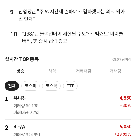
9
산업장관 "주 52시간제 손봐야… 일하겠다는 의지 막아
선 안돼"
10
"1987년 블랙먼데이 재현될 수도"… '빅쇼트' 마이클
버리, 美 증시 급락 경고
실시간 TOP 종목
08.07
장마감
상승
하락
거래대금
거래량
전체
코스피
코스닥
ETF
4,550
1
유니켐
+
30
%
거래량
60,138
거래대금
2.7억
5,050
2
비큐AI
+
29.99
%
거래량
324,951