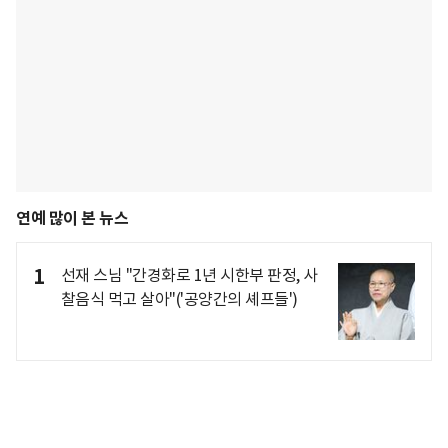
연예 많이 본 뉴스
1
선재 스님 "간경화로 1년 시한부 판정, 사
찰음식 먹고 살아"('공양간의 셰프들')