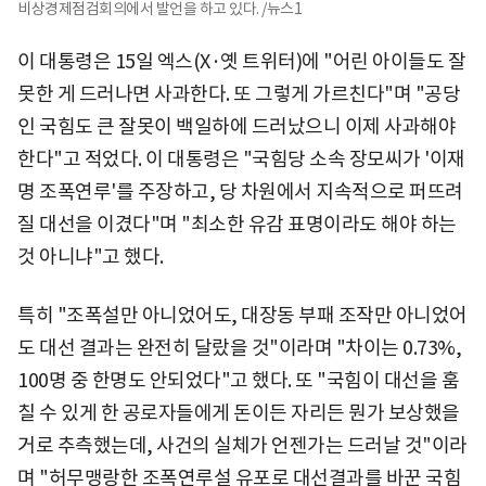
비상경제점검회의에서 발언을 하고 있다. /뉴스1
이 대통령은 15일 엑스(X·옛 트위터)에 "어린 아이들도 잘
못한 게 드러나면 사과한다. 또 그렇게 가르친다"며 "공당
인 국힘도 큰 잘못이 백일하에 드러났으니 이제 사과해야
한다"고 적었다. 이 대통령은 "국힘당 소속 장모씨가 '이재
명 조폭연루'를 주장하고, 당 차원에서 지속적으로 퍼뜨려
질 대선을 이겼다"며 "최소한 유감 표명이라도 해야 하는
것 아니냐"고 했다.
특히 "조폭설만 아니었어도, 대장동 부패 조작만 아니었어
도 대선 결과는 완전히 달랐을 것"이라며 "차이는 0.73%,
100명 중 한명도 안되었다"고 했다. 또 "국힘이 대선을 훔
칠 수 있게 한 공로자들에게 돈이든 자리든 뭔가 보상했을
거로 추측했는데, 사건의 실체가 언젠가는 드러날 것"이라
며 "허무맹랑한 조폭연루설 유포로 대선결과를 바꾼 국힘