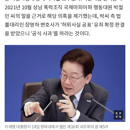
2021년 10월 성남 폭력조직 국제마피아파 행동대원 박철
민 씨의 말을 근거로 해당 의혹을 제기했는데, 박씨 측 법
률대리인 장영하 변호사가 '허위사실 공표' 유죄 확정 판결
을 받았으니 '공식 사과'를 하라는 것이다.
이재명 대통령이 14일 청와대에서 열린 제16회 국무회의 겸 제5차