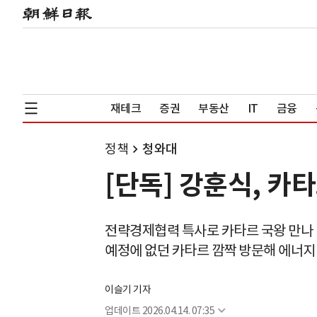
재테크
증권
부동산
IT
금융
정책
청와대
[단독] 강훈식, 카
전략경제협력 특사로 카타르 국왕 만나
예정에 없던 카타르 깜짝 방문해 에너지
이슬기 기자
업데이트
2026.04.14. 07:35