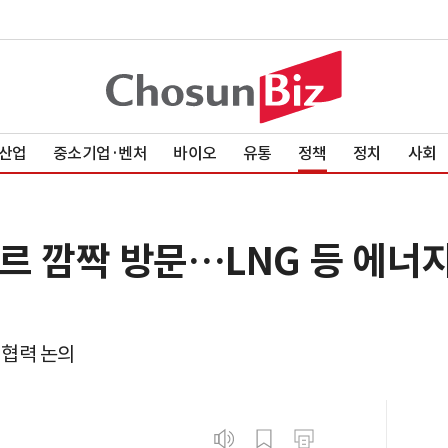
산업
중소기업·벤처
바이오
유통
정책
정치
사회
타르 깜짝 방문…LNG 등 에너
 협력 논의