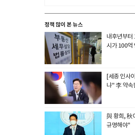
정책 많이 본 뉴스
내후년부터 
시가 100억
[세종 인사
냐" 李 약속
與 황희, 秋
규명해야"