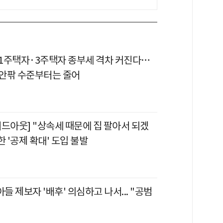
1주택자·3주택자 종부세 격차 커진다…
 안팎 수준부터는 줄어
이드아웃] "상속세 때문에 집 팔아서 되겠
한 '공제 확대' 도입 불발
아들 제보자 '배후' 의심하고 나서... "공범