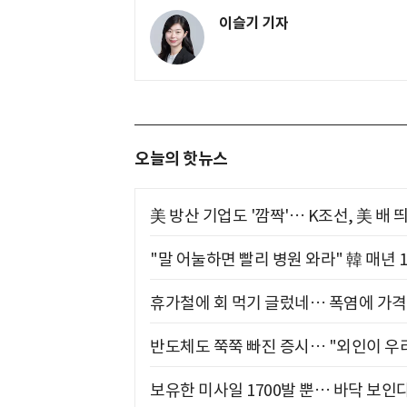
이슬기 기자
오늘의 핫뉴스
美 방산 기업도 '깜짝'… K조선, 美 배
"말 어눌하면 빨리 병원 와라" 韓 매년 
휴가철에 회 먹기 글렀네… 폭염에 가격 
반도체도 쭉쭉 빠진 증시… "외인이 우리
보유한 미사일 1700발 뿐… 바닥 보인다