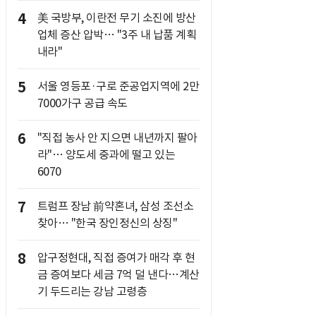
4
美 국방부, 이란전 무기 소진에 방산
업체 증산 압박… "3주 내 납품 계획
내라"
5
서울 영등포·구로 준공업지역에 2만
7000가구 공급 속도
6
"직접 농사 안 지으면 내년까지 팔아
라"… 양도세 중과에 떨고 있는
6070
7
트럼프 장남 前약혼녀, 삼성 조선소
찾아… "한국 장인정신의 상징"
8
압구정현대, 직접 증여가 매각 후 현
금 증여보다 세금 7억 덜 낸다…계산
기 두드리는 강남 고령층