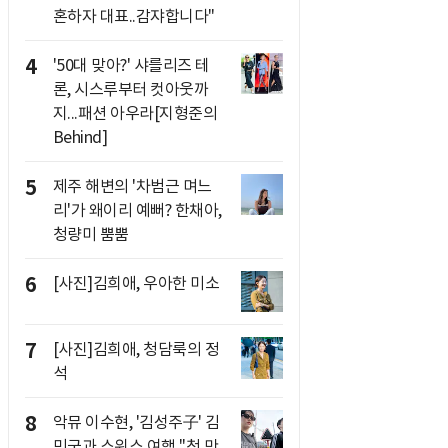
혼하자 대표..감쟈합니다"
4
'50대 맞아?' 샤를리즈 테
론, 시스루부터 컷아웃까
지...패션 아우라[지형준의
Behind]
5
제주 해변의 '차범근 며느
리'가 왜이리 예뻐? 한채아,
청량미 뿜뿜
6
[사진]김희애, 우아한 미소
7
[사진]김희애, 청담룩의 정
석
8
악뮤 이수현, '김성주子' 김
민국과 스위스 여행 "첫 만