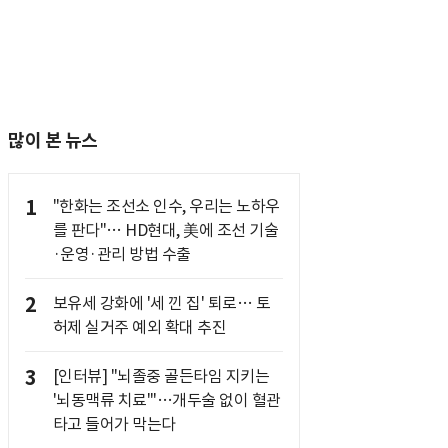
많이 본 뉴스
1
"한화는 조선소 인수, 우리는 노하우
를 판다"… HD현대, 美에 조선 기술
·운영·관리 방법 수출
2
보유세 강화에 '세 낀 집' 퇴로… 토
허제 실거주 예외 확대 추진
3
[인터뷰] "뇌졸중 골든타임 지키는
'뇌동맥류 치료'"…개두술 없이 혈관
타고 들어가 막는다