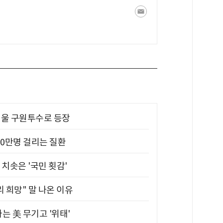
 띄울 구원투수로 등장
10만명 걸리는 질환
치솟은 '국민 횟감'
 희망" 말 나온 이유
는 美 무기고 '위태'