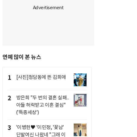
연예 많이 본 뉴스
1
[사진]청담동에 뜬 김희애
2
방은희 "두 번의 결혼 실패..
아들 허락받고 이혼 결심"
('특종세상')
3
'이병헌♥ '이민정, '꽃남'
단발여신 나왔네 "그래 이