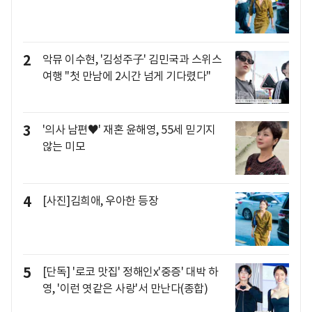
2
악뮤 이수현, '김성주子' 김민국과 스위스
여행 "첫 만남에 2시간 넘게 기다렸다"
3
'의사 남편♥' 재혼 윤해영, 55세 믿기지
않는 미모
4
[사진]김희애, 우아한 등장
5
[단독] '로코 맛집' 정해인x'중증' 대박 하
영, '이런 엿같은 사랑'서 만난다(종합)