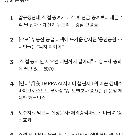
많이 본 뉴스
1
압구정현대, 직접 증여가 매각 후 현금 증여보다 세금 7
억 덜 낸다…계산기 두드리는 강남 고령층
2
[르포] 부동산 공급 대책에 뜨거운 감자된 '용산공원'…
시민들은 "녹지 지켜야"
3
"직접 농사 안 지으면 내년까지 팔아라"… 양도세 중과
에 떨고 있는 6070
4
[인터뷰] 美 DARPA AI 사이버 챌린지 1위 이끈 김태수
마이크로소프트 부사장 "AI 모델보다 중요한건 운영 체
계와 거버넌스"
5
도수치료 막으니 신장분사·체외충격파로… 비급여 '풍
선효과'
추석 전 '민생지원금' 또 푼다…1인당 최대 50만원 어디