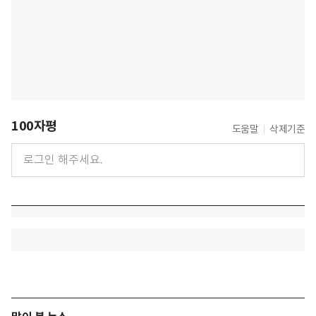
100자평
도움말
삭제기준