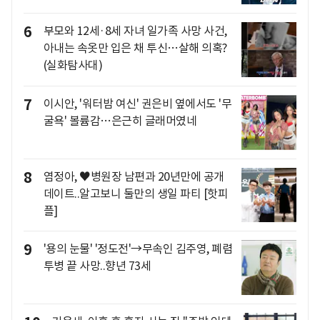
6
부모와 12세·8세 자녀 일가족 사망 사건,
아내는 속옷만 입은 채 투신…살해 의혹?
(실화탐사대)
7
이시안, '워터밤 여신' 권은비 옆에서도 '무
굴욕' 볼륨감…은근히 글래머였네
8
염정아, ♥병원장 남편과 20년만에 공개
데이트..알고보니 둘만의 생일 파티 [핫피
플]
9
'용의 눈물' '정도전'→무속인 김주영, 폐렴
투병 끝 사망..향년 73세