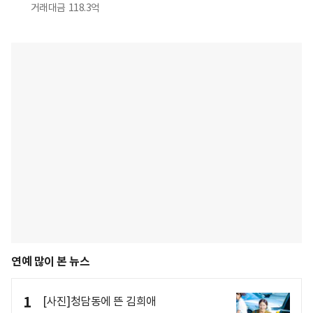
거래대금
118.3억
연예 많이 본 뉴스
1
[사진]청담동에 뜬 김희애