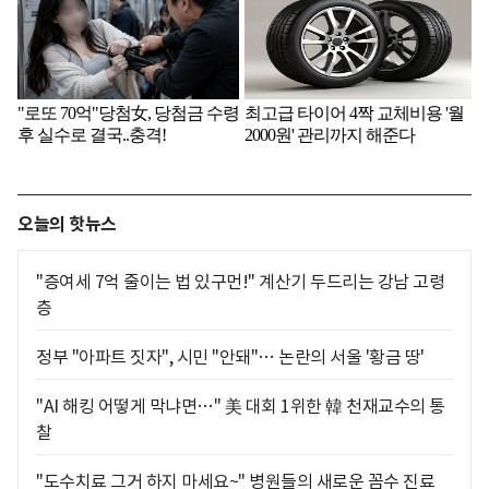
오늘의 핫뉴스
"증여세 7억 줄이는 법 있구먼!" 계산기 두드리는 강남 고령
층
정부 "아파트 짓자", 시민 "안돼"… 논란의 서울 '황금 땅'
"AI 해킹 어떻게 막냐면…" 美 대회 1위한 韓 천재교수의 통
찰
"도수치료 그거 하지 마세요~" 병원들의 새로운 꼼수 진료