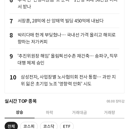
6
서 받나
7
서장훈, 28억에 산 양재역 빌딩 450억에 내놨다
8
박리다매 한계 부딪혔나… 국내선 가격 올리고 해외로
향하는 저가커피
9
'추진위원장 해임' 올림픽선수촌 재건축… 송파구, 직무
대행 체제 승인
10
삼성전자, 사업장별 노사협의회 전사 통합… 과반 지
위 잃은 초기업 노조 '영향력 만회' 시도
실시간 TOP 종목
08.08
장마감
상승
하락
거래대금
거래량
전체
코스피
코스닥
ETF