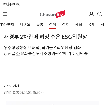
기업·벤처
바이오
유통
정책
정치
사회
국제
사
재경부 2차관에 허장 수은 ESG위원장
우주항공청장 오태석, 국가물관리위원장 김좌관
장관급 亞문화중심도시조성위원장에 가수 김원중
이슬기 기자
업데이트
2026.02.02. 15:50