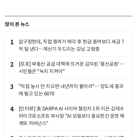
많이 본 뉴스
1
압구정현대, 직접 증여가 매각 후 현금 증여보다 세금 7
억 덜 낸다…계산기 두드리는 강남 고령층
2
[르포] 부동산 공급 대책에 뜨거운 감자된 '용산공원'…
시민들은 "녹지 지켜야"
3
"직접 농사 안 지으면 내년까지 팔아라"… 양도세 중과
에 떨고 있는 6070
4
[인터뷰] 美 DARPA AI 사이버 챌린지 1위 이끈 김태수
마이크로소프트 부사장 "AI 모델보다 중요한건 운영 체
계와 거버넌스"