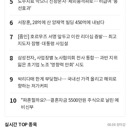
5
도수치료 막으니 신장분사·체외충격파로… 비급여 '풍
선효과'
6
서장훈, 28억에 산 양재역 빌딩 450억에 내놨다
7
[줌인] 호르무즈 서명 앞두고 이란 리더십 증발… 최고
지도자 잠행·대통령 사임설
8
삼성전자, 사업장별 노사협의회 전사 통합… 과반 지위
잃은 초기업 노조 '영향력 만회' 시도
9
박리다매 한계 부딪혔나… 국내선 가격 올리고 해외로
향하는 저가커피
10
"파혼할까요?…결혼자금 5500만원 주식으로 날린 예
비신부
실시간 TOP 종목
08.08
장마감