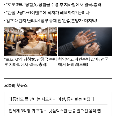
오늘의 핫뉴스
대통령도 못 만나는 지도자… 이란, 통제불능 빠졌다
전세계 3억명 귀 호강… 넷플릭스급 돌풍 일으킨 음악 앱