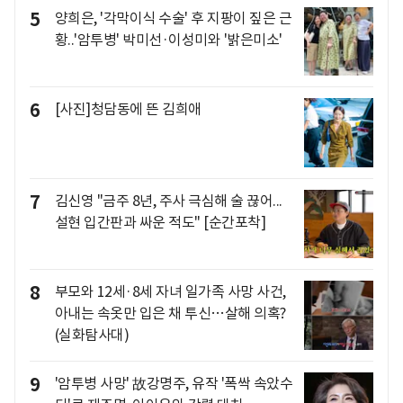
5
양희은, '각막이식 수술' 후 지팡이 짚은 근
황..'암투병' 박미선·이성미와 '밝은미소'
6
[사진]청담동에 뜬 김희애
7
김신영 "금주 8년, 주사 극심해 술 끊어...
설현 입간판과 싸운 적도" [순간포착]
8
부모와 12세·8세 자녀 일가족 사망 사건,
아내는 속옷만 입은 채 투신…살해 의혹?
(실화탐사대)
9
'암투병 사망' 故강명주, 유작 '폭싹 속았수