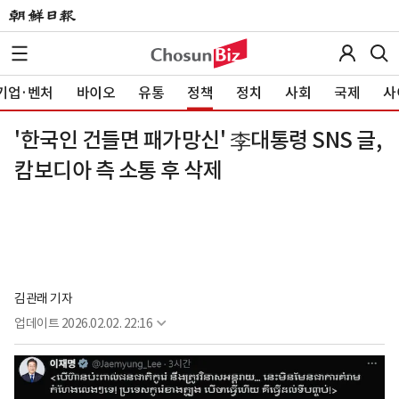
기업·벤처
바이오
유통
정책
정치
사회
국제
사
'한국인 건들면 패가망신' 李대통령 SNS 글,
캄보디아 측 소통 후 삭제
김관래 기자
업데이트
2026.02.02. 22:16