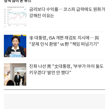
정책 많이 본 뉴스
금리보다 수익률… 코스피 급락에도 원화가
강해진 이유는
李 대통령, ISA 개편 재검토 지시에… 與
"문제 인식 환영" vs 野 "책임 떠넘기기"
진화 나선 靑 "文대통령, '부부가 아이 둘도
키우겠다' 발언 안 했다"