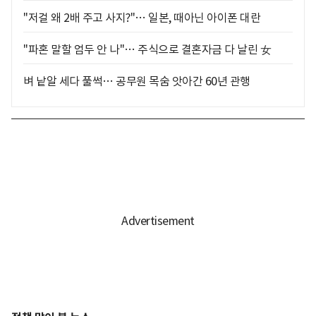
"저걸 왜 2배 주고 사지?"… 일본, 때아닌 아이폰 대란
"파혼 말할 엄두 안 나"… 주식으로 결혼자금 다 날린 女
벼 낱알 세다 풀썩… 공무원 목숨 앗아간 60년 관행