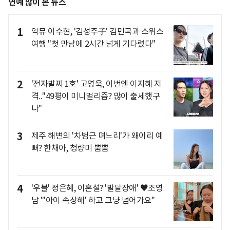
연예 많이 본 뉴스
1
악뮤 이수현, '김성주子' 김민국과 스위스
여행 "첫 만남에 2시간 넘게 기다렸다"
2
'전자발찌 1호' 고영욱, 이번엔 이지혜 저
격.."49평이 미니멀리즘? 많이 출세했구
나"
3
제주 해변의 '차범근 며느리'가 왜이리 예
뻐? 한채아, 청량미 뿜뿜
4
'우블' 정은혜, 이혼설? '발달장애' ♥조영
남 "'아이 속상해' 하고 그냥 넘어가요"