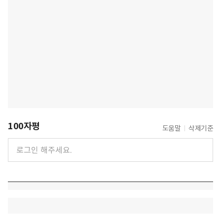
100자평
도움말
삭제기준