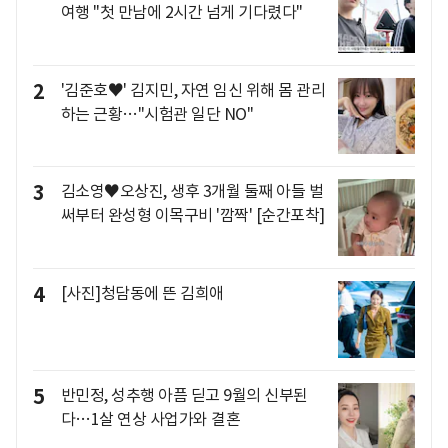
여행 "첫 만남에 2시간 넘게 기다렸다"
2
'김준호♥' 김지민, 자연 임신 위해 몸 관리
하는 근황…"시험관 일단 NO"
3
김소영♥오상진, 생후 3개월 둘째 아들 벌
써부터 완성형 이목구비 '깜짝' [순간포착]
4
[사진]청담동에 뜬 김희애
5
반민정, 성추행 아픔 딛고 9월의 신부된
다…1살 연상 사업가와 결혼