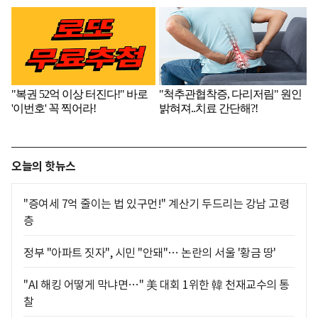
오늘의 핫뉴스
"증여세 7억 줄이는 법 있구먼!" 계산기 두드리는 강남 고령
층
정부 "아파트 짓자", 시민 "안돼"… 논란의 서울 '황금 땅'
"AI 해킹 어떻게 막냐면…" 美 대회 1위한 韓 천재교수의 통
찰