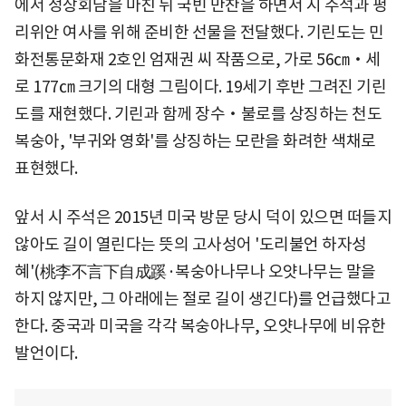
에서 정상회담을 마친 뒤 국빈 만찬을 하면서 시 주석과 펑
리위안 여사를 위해 준비한 선물을 전달했다. 기린도는 민
화전통문화재 2호인 엄재권 씨 작품으로, 가로 56㎝‧세
로 177㎝ 크기의 대형 그림이다. 19세기 후반 그려진 기린
도를 재현했다. 기린과 함께 장수‧불로를 상징하는 천도
복숭아, '부귀와 영화'를 상징하는 모란을 화려한 색채로
표현했다.
앞서 시 주석은 2015년 미국 방문 당시 덕이 있으면 떠들지
않아도 길이 열린다는 뜻의 고사성어 '도리불언 하자성
혜'(桃李不言下自成蹊·복숭아나무나 오얏나무는 말을
하지 않지만, 그 아래에는 절로 길이 생긴다)를 언급했다고
한다. 중국과 미국을 각각 복숭아나무, 오얏나무에 비유한
발언이다.