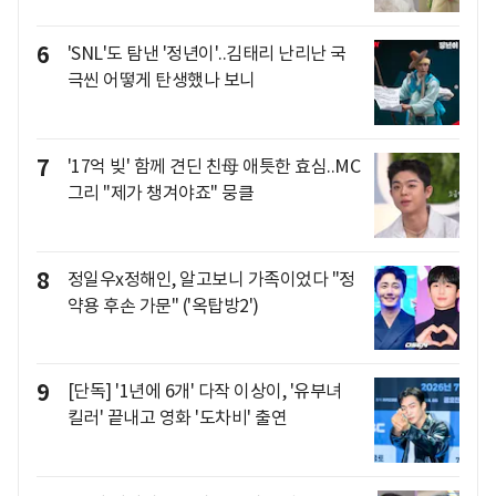
6
'SNL'도 탐낸 '정년이'..김태리 난리난 국
극씬 어떻게 탄생했나 보니
7
'17억 빚' 함께 견딘 친母 애틋한 효심..MC
그리 "제가 챙겨야죠" 뭉클
8
정일우x정해인, 알고보니 가족이었다 "정
약용 후손 가문" ('옥탑방2')
9
[단독] '1년에 6개' 다작 이상이, '유부녀
킬러' 끝내고 영화 '도차비' 출연