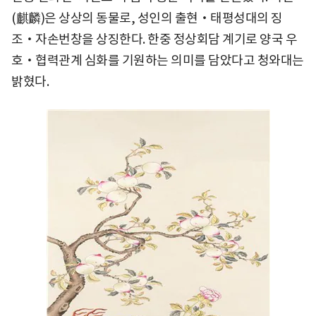
(麒麟)은 상상의 동물로, 성인의 출현‧태평성대의 징
조‧자손번창을 상징한다. 한중 정상회담 계기로 양국 우
호‧협력관계 심화를 기원하는 의미를 담았다고 청와대는
밝혔다.