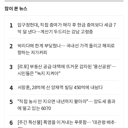
많이 본 뉴스
1
압구정현대, 직접 증여가 매각 후 현금 증여보다 세금 7
억 덜 낸다…계산기 두드리는 강남 고령층
2
박리다매 한계 부딪혔나… 국내선 가격 올리고 해외로
향하는 저가커피
3
[르포] 부동산 공급 대책에 뜨거운 감자된 '용산공원'…
시민들은 "녹지 지켜야"
4
서장훈, 28억에 산 양재역 빌딩 450억에 내놨다
5
"직접 농사 안 지으면 내년까지 팔아라"… 양도세 중과
에 떨고 있는 6070
6
[주간 특산물] 폭염을 이겨내는 푸릇함… '대관령 배추·