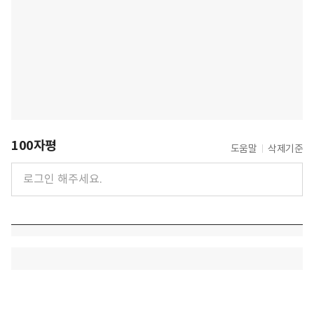
100자평
도움말
삭제기준