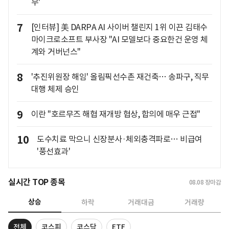
무'
7
[인터뷰] 美 DARPA AI 사이버 챌린지 1위 이끈 김태수
마이크로소프트 부사장 "AI 모델보다 중요한건 운영 체
계와 거버넌스"
8
'추진위원장 해임' 올림픽선수촌 재건축… 송파구, 직무
대행 체제 승인
9
이란 "호르무즈 해협 재개방 협상, 합의에 매우 근접"
10
도수치료 막으니 신장분사·체외충격파로… 비급여
'풍선효과'
실시간 TOP 종목
08.08
장마감
상승
하락
거래대금
거래량
전체
코스피
코스닥
ETF