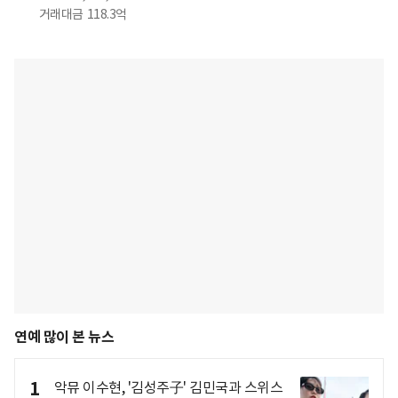
거래대금
118.3억
연예 많이 본 뉴스
1
악뮤 이수현, '김성주子' 김민국과 스위스