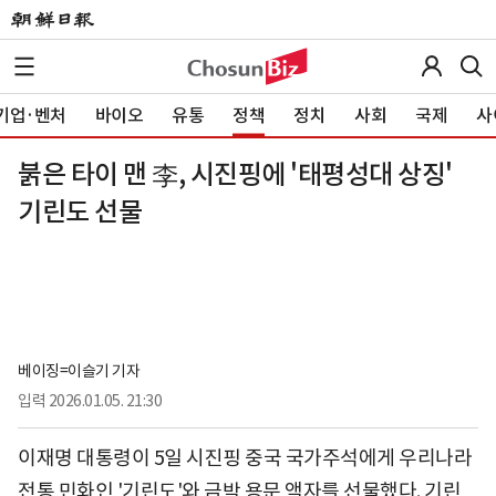
기업·벤처
바이오
유통
정책
정치
사회
국제
사
붉은 타이 맨 李, 시진핑에 '태평성대 상징'
기린도 선물
베이징=이슬기 기자
입력
2026.01.05. 21:30
이재명 대통령이 5일 시진핑 중국 국가주석에게 우리나라
전통 민화인 '기린도'와 금박 용문 액자를 선물했다. 기린