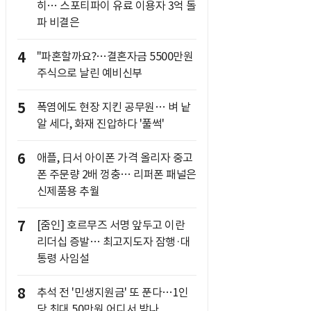
히… 스포티파이 유료 이용자 3억 돌
파 비결은
4
"파혼할까요?…결혼자금 5500만원
주식으로 날린 예비신부
5
폭염에도 현장 지킨 공무원… 벼 낱
알 세다, 화재 진압하다 '풀썩'
6
애플, 日서 아이폰 가격 올리자 중고
폰 주문량 2배 껑충… 리퍼폰 패널은
신제품용 추월
7
[줌인] 호르무즈 서명 앞두고 이란
리더십 증발… 최고지도자 잠행·대
통령 사임설
8
추석 전 '민생지원금' 또 푼다…1인
당 최대 50만원 어디서 받나