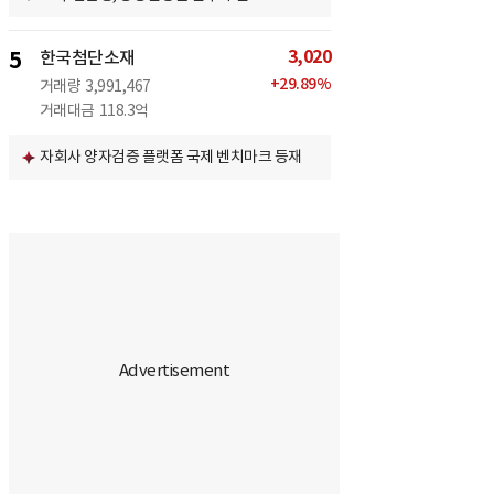
3,020
5
한국첨단소재
+
29.89
%
거래량
3,991,467
거래대금
118.3억
자회사 양자검증 플랫폼 국제 벤치마크 등재