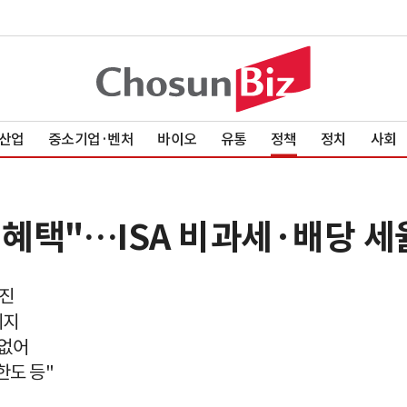
산업
중소기업·벤처
바이오
유통
정책
정치
사회
 혜택"…ISA 비과세·배당 세
추진
폐지
 없어
한도 등"