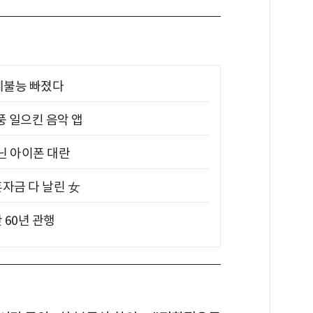
제불능 빠졌다
풍 일으킨 음악 앱
아닌 아이폰 대란
혼자금 다 날린 女
 60년 관행