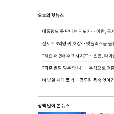
오늘의 핫뉴스
대통령도 못 만나는 지도자… 이란, 통
전세계 3억명 귀 호강… 넷플릭스급 돌
"저걸 왜 2배 주고 사지?"… 일본, 때
"파혼 말할 엄두 안 나"… 주식으로 결
벼 낱알 세다 풀썩… 공무원 목숨 앗아간
정책 많이 본 뉴스