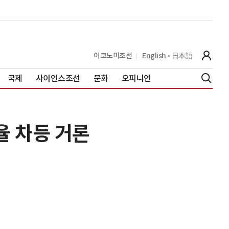
이코노미조선
English
日本語
국제
사이언스조선
문화
오피니언
율 차등 거론