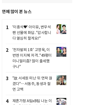
연예 많이 본 뉴스
1
'이종석♥' 아이유, 변우석
팬 선물에 화답.."감사합니
다 열심히 할게요!"
2
'전자발찌 1호' 고영욱, 이
번엔 이지혜 저격.."49평이
미니멀리즘? 많이 출세했
구나"
3
"故 서세원 떠난 뒤 연락 끊
겼다"…서동주, 동생과 절
연 고백
4
재혼가정 A팀xB팀 나눈 이