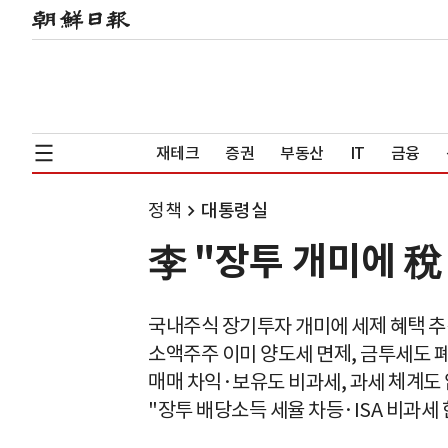
재테크
증권
부동산
IT
금융
정책
대통령실
李 "장투 개미에 稅
국내주식 장기투자 개미에 세제 혜택 
소액주주 이미 양도세 면제, 금투세도 
매매 차익·보유도 비과세, 과세 체계도
"장투 배당소득 세율 차등·ISA 비과세 