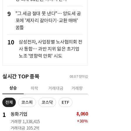
9
"그 세금 절대 못 낸다"… 양도세 공
포에 '제자리 갈아타기·교환 매매'
꿈틀
10
삼성전자, 사업장별 노사협의회 전
사 통합… 과반 지위 잃은 초기업
노조 '영향력 만회' 시도
실시간 TOP 종목
08.07
장마감
상승
하락
거래대금
거래량
전체
코스피
코스닥
ETF
8,060
1
동화기업
+
30
%
거래량
1,338,415
거래대금
105.2억